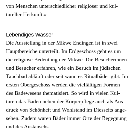
von Men­schen unter­schiedlich­er religiös­er und kul­
tureller Herkun­ft.»
Lebendiges Wasser
Die Ausstel­lung in der Mik­we Endin­gen ist in zwei
Haupt­bere­iche unterteilt. Im Erdgeschoss geht es um
die religiöse Bedeu­tung der Mik­we. Die Besucherin­nen
und Besuch­er erfahren, wie ein Besuch im jüdis­chen
Tauch­bad abläuft oder seit wann es Rit­u­al­bäder gibt. Im
ersten Obergeschoss wer­den die vielfälti­gen For­men
des Badewe­sens the­ma­tisiert. So wird in vie­len Kul­
turen das Baden neben der Kör­perpflege auch als Aus­
druck von Schön­heit und Wohl­stand im Dies­seits ange­
se­hen. Zudem waren Bäder immer Orte der Begeg­nung
und des Aus­tauschs.