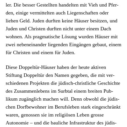
ler. Die bess­er Gestell­ten han­del­ten mit Vieh und Pfer­
den, einige ver­mit­tel­ten auch Liegen­schaften oder
liehen Geld. Juden durften keine Häuser besitzen, und
Juden und Chris­ten durften nicht unter einem Dach
wohnen. Als prag­ma­tis­che Lösung wur­den Häuser mit
zwei nebeneinan­der liegen­den Eingän­gen gebaut, einem
für Chris­ten und einem für Juden.
Diese Dop­peltür-Häuser haben der heute aktiv­en
Stiftung Dop­peltür den Namen gegeben, die mit ver­
schiede­nen Pro­jek­ten die jüdisch-christliche Geschichte
des Zusam­men­lebens im Surb­tal einem bre­it­en Pub­
likum zugänglich machen will. Denn obwohl die jüdis­
chen Dorf­be­wohn­er im Beruf­sleben stark eingeschränkt
waren, genossen sie im religiösen Leben grosse
Autonomie – und die bauliche Infra­struk­tur des jüdis­