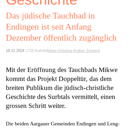
Archiv
Das jüdische Tauchbad in
Über uns
Endingen ist seit Anfang
Dezember ­öffentlich zugänglich
ePaper
aktuelle Ausgabe
19.12.2024
1720 Aufrufe
Marie-Christine Andres Schürch
Suchen
Mit der Eröffnung des Tauchbads Mikwe
kommt das Projekt Doppeltür, das dem
breiten Publikum die ­jüdisch-christliche
Geschichte des Surbtals vermittelt, einen
grossen Schritt weiter.
Die bei­den Aar­gauer Gemein­den Endin­gen und Leng­