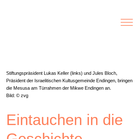
Rubriken
Meine Kirche
Kolumnen
Lichtblick
Zu Besuch bei
Schwerpunkte
Vermischtes
Agenda I&L
Stiftungspräsident Lukas Keller (links) und Jules Bloch,
Präsident der Israelitischen Kultusgemeinde Endingen, bringen
Inserate &
die Mesusa am Türrahmen der Mikwe Endingen an.
Stellenbörse
Bild: © zvg
Beilagen und Inserate
Stellenbörse
Eintauchen in die
Geschichte