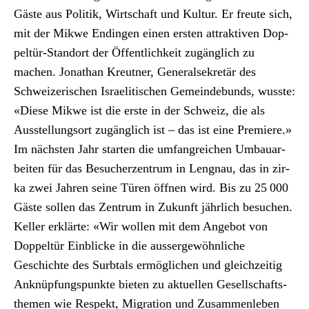
Gäste aus Poli­tik, Wirtschaft und Kul­tur. Er freute sich,
mit der Mik­we Endin­gen einen ersten attrak­tiv­en Dop­
peltür-Stan­dort der Öffentlichkeit zugänglich zu
machen. Jonathan Kreut­ner, Gen­er­alsekretär des
Schweiz­erischen Israelitis­chen Gemein­de­bunds, wusste:
«Diese Mik­we ist die erste in der Schweiz, die als
Ausstel­lung­sort zugänglich ist – das ist eine Pre­miere.»
Im näch­sten Jahr starten die umfan­gre­ichen Umbauar­
beit­en für das Besucherzen­trum in Leng­nau, das in zir­
ka zwei Jahren seine Türen öff­nen wird. Bis zu 25 000
Gäste sollen das Zen­trum in Zukun­ft jährlich besuchen.
Keller erk­lärte: «Wir wollen mit dem Ange­bot von
Dop­peltür Ein­blicke in die aussergewöhn­liche
Geschichte des Surb­tals ermöglichen und gle­ichzeit­ig
Anknüp­fungspunk­te bieten zu aktuellen Gesellschaft­s­
the­men wie Respekt, Migra­tion und Zusam­men­leben