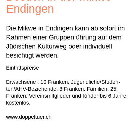
Endin­gen
Die Mik­we in Endin­gen kann ab sofort im
Rah­men ein­er Grup­pen­führung auf dem
Jüdis­chen Kul­tur­weg oder indi­vidu­ell
besichtigt wer­den.
Ein­trittspreise
Erwach­sene : 10 Franken; Jugendliche/S­­tu­­den­
ten/AHV-Beziehende: 8 Franken; Fam­i­lien: 25
Franken; Vere­ins­mit­glieder und Kinder bis 6 Jahre
kosten­los.
www.doppeltuer.ch