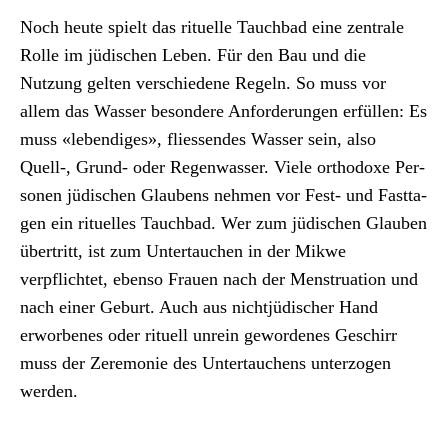
Noch heute spielt das rit­uelle Tauch­bad eine zen­trale
Rolle im jüdis­chen Leben. Für den Bau und die
Nutzung gel­ten ver­schiedene Regeln. So muss vor
allem das Wass­er beson­dere Anforderun­gen erfüllen: Es
muss «lebendi­ges», fliessendes Wass­er sein, also
Quell‑, Grund- oder Regen­wass­er. Viele ortho­doxe Per­
so­n­en jüdis­chen Glaubens nehmen vor Fest- und Fast­ta­
gen ein rit­uelles Tauch­bad. Wer zum jüdis­chen Glauben
über­tritt, ist zum Unter­tauchen in der Mik­we
verpflichtet, eben­so Frauen nach der Men­stru­a­tion und
nach ein­er Geburt. Auch aus nichtjüdis­ch­er Hand
erwor­benes oder rit­uell unrein gewor­denes Geschirr
muss der Zer­e­monie des Unter­tauchens unter­zo­gen
wer­den.