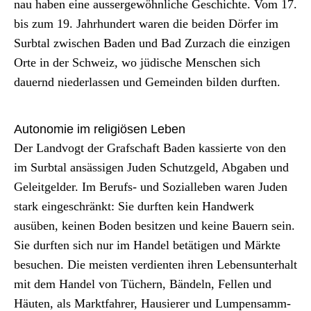
nau haben eine aussergewöhn­liche Geschichte. Vom 17.
bis zum 19. Jahrhun­dert waren die bei­den Dör­fer im
Surb­tal zwis­chen Baden und Bad Zurzach die einzi­gen
Orte in der Schweiz, wo jüdis­che Men­schen sich
dauernd nieder­lassen und Gemein­den bilden durften.
Autonomie im religiösen Leben
Der Land­vogt der Graf­schaft Baden kassierte von den
im Surb­tal ansäs­si­gen Juden Schutzgeld, Abgaben und
Geleit­gelder. Im Berufs- und Sozialleben waren Juden
stark eingeschränkt: Sie durften kein Handw­erk
ausüben, keinen Boden besitzen und keine Bauern sein.
Sie durften sich nur im Han­del betäti­gen und Märk­te
besuchen. Die meis­ten ver­di­en­ten ihren Leben­sun­ter­halt
mit dem Han­del von Tüch­ern, Bän­deln, Fellen und
Häuten, als Mark­t­fahrer, Hausier­er und Lumpen­samm­