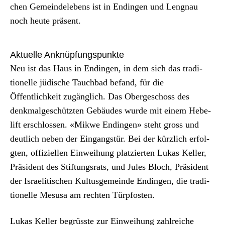
chen Gemein­delebens ist in Endin­gen und Leng­nau
noch heute präsent.
Aktuelle Anknüpfungspunkte
Neu ist das Haus in Endin­gen, in dem sich das tra­di­
tionelle jüdis­che Tauch­bad befand, für die
Öffentlichkeit zugänglich. Das Obergeschoss des
denkmalgeschützten Gebäudes wurde mit einem Hebe­
lift erschlossen. «Mik­we Endin­gen» ste­ht gross und
deut­lich neben der Ein­gangstür. Bei der kür­zlich erfol­
gten, offiziellen Ein­wei­hung platzierten Lukas Keller,
Präsi­dent des Stiftungsrats, und Jules Bloch, Präsi­dent
der Israelitis­chen Kul­tus­ge­meinde Endin­gen, die tra­di­
tionelle Mesusa am recht­en Türp­fos­ten.
Lukas Keller begrüsste zur Ein­wei­hung zahlre­iche