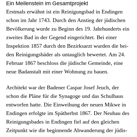
Ein Meilenstein im Gesamtprojekt
Erst­mals erwäh­nt ist ein Reini­gungs­bad in Endin­gen
schon im Jahr 1743. Durch den Anstieg der jüdis­chen
Bevölkerung wurde zu Beginn des 19. Jahrhun­derts ein
zweites Bad in der Gegend ein­gerichtet. Bei ein­er
Inspek­tion 1857 durch den Bezirk­sarzt wur­den die bei­
den Reini­gungs­bäder als untauglich bew­ertet. Am 24.
Feb­ru­ar 1867 beschloss die jüdis­che Gemeinde, eine
neue Badanstalt mit ein­er Woh­nung zu bauen.
Architekt war der Baden­er Cas­par Josef Jeuch, der
schon die Pläne für die Syn­a­goge und das Schul­haus
ent­wor­fen hat­te. Die Ein­wei­hung der neuen Mik­we in
Endin­gen erfol­gte im Spätherb­st 1867. Der Neubau des
Reini­gungs­bades in Endin­gen fiel auf den gle­ichen
Zeit­punkt wie die begin­nende Abwan­derung der jüdis­