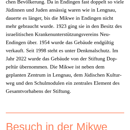
chen Bevölkerung. Da in Endin­gen fast dop­pelt so viele
Jüdin­nen und Juden ansäs­sig waren wie in Leng­nau,
dauerte es länger, bis die Mik­we in Endin­gen nicht
mehr gebraucht wurde. 1923 ging sie in den Besitz des
israelitis­chen Kranke­nun­ter­stützungsvere­ins Neu-
Endin­gen über. 1954 wurde das Gebäude endgültig
verkauft. Seit 1998 ste­ht es unter Denkmalschutz. Im
Jahr 2022 wurde das Gebäude von der Stiftung Dop­
peltür über­nom­men. Die Mik­we ist neben dem
geplanten Zen­trum in Leng­nau, dem Jüdis­chen Kul­tur­
weg und den Schulmod­ulen ein zen­trales Ele­ment des
Gesamtvorhabens der Stiftung.
Besuch in der Mik­we