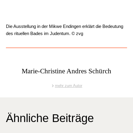
Die Ausstel­lung in der Mik­we Endin­gen erk­lärt die Bedeu­tung
des rit­uellen Bades im Juden­tum. © zvg
Marie-Christine Andres Schürch
mehr zum Autor
Ähnliche Beiträge