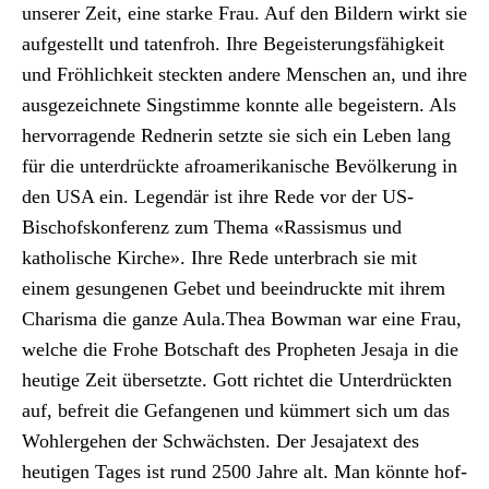
unser­er Zeit, eine starke Frau. Auf den Bildern wirkt sie
aufgestellt und taten­froh. Ihre Begeis­terungs­fähigkeit
und Fröh­lichkeit steck­ten andere Men­schen an, und ihre
aus­geze­ich­nete Singstimme kon­nte alle begeis­tern. Als
her­vor­ra­gende Red­ner­in set­zte sie sich ein Leben lang
für die unter­drück­te afroamerikanis­che Bevölkerung in
den USA ein. Leg­endär ist ihre
Rede vor der US-
Bischof­skon­ferenz
zum The­ma «Ras­sis­mus und
katholis­che Kirche». Ihre Rede unter­brach sie mit
einem gesun­genen Gebet und beein­druck­te mit ihrem
Charis­ma die ganze Aula.Thea Bow­man war eine Frau,
welche die Fro­he Botschaft des Propheten Jesa­ja in die
heutige Zeit über­set­zte. Gott richtet die Unter­drück­ten
auf, befre­it die Gefan­genen und küm­mert sich um das
Woh­lerge­hen der Schwäch­sten. Der Jesa­ja­text des
heuti­gen Tages ist rund 2500 Jahre alt. Man kön­nte hof­