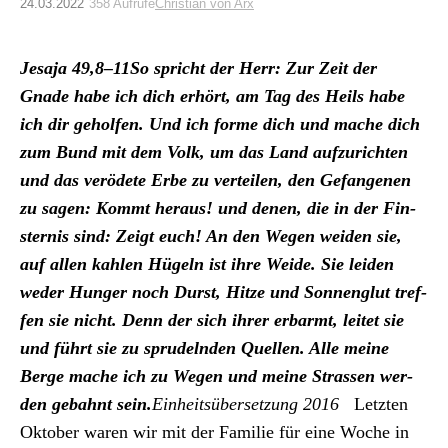
Archiv
24.03.2022
358 Aufrufe
Christian von Arx
Über uns
Jesa­ja 49,8–11
So spricht der Herr: Zur Zeit der
Gnade habe ich dich erhört, am Tag des Heils habe
ich dir geholfen. Und ich forme dich und mache dich
ePaper
zum Bund mit dem Volk, um das Land aufzuricht­en
aktuelle Ausgabe
und das verödete Erbe zu verteilen, den Gefan­genen
zu sagen: Kommt her­aus! und denen, die in der Fin­
ster­n­is sind: Zeigt euch! An den Wegen wei­den sie,
Suchen
auf allen kahlen Hügeln ist ihre Wei­de. Sie lei­den
wed­er Hunger noch Durst, Hitze und Son­neng­lut tre­f­
fen sie nicht. Denn der sich ihrer erbarmt, leit­et sie
und führt sie zu sprudel­nden Quellen. Alle meine
Berge mache ich zu Wegen und meine Strassen wer­
den gebah­nt sein.
Ein­heit­süber­set­zung 2016
Let­zten
Okto­ber waren wir mit der Fam­i­lie für eine Woche in