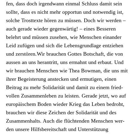
fen, dass doch irgend­wann ein­mal Schluss damit sein
sollte, dass es nicht mehr oppor­tun und notwendig ist,
solche Trost­texte hören zu müssen. Doch wir wer­den –
auch ger­ade wieder gegen­wär­tig! – eines Besseren
belehrt und müssen zuse­hen, wie Men­schen einan­der
Leid zufü­gen und sich die Lebens­grund­lage entziehen
und zer­stören.Wir brauchen Gottes Botschaft, die von
aussen an uns her­antritt, uns ermah­nt und erbaut. Und
wir brauchen Men­schen wie Thea Bow­man, die uns mit
ihrer Begeis­terung ansteck­en und ermuti­gen, einen
Beitrag zu mehr Sol­i­dar­ität und damit zu einem fried­
vollen Zusam­men­leben zu leis­ten. Ger­ade jet­zt, wo auf
europäis­chem Boden wieder Krieg das Leben bedro­ht,
brauchen wir diese Zeichen der Sol­i­dar­ität und des
Zusam­men­halts. Auch die flüch­t­en­den Men­schen wer­
den unsere Hil­fs­bere­itschaft und Unter­stützung