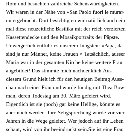
Rom und besucht­en zahlre­iche Sehenswürdigkeit­en.
Wir waren in der Nähe von «San Pao­lo fuori le mura»
unterge­bracht. Dort besichtigten wir natür­lich auch ein­
mal diese neuzeitliche Basi­li­ka mit der reich verzierten
Kas­set­ten­decke und den Mosaik­por­traits der Päp­ste.
Unweiger­lich ent­fuhr es unserem Jüng­sten: «Papa, da
sind ja nur Män­ner, keine Frauen!» Tat­säch­lich, auss­er
Maria war in der gesamten Kirche keine weit­ere Frau
abge­bildet! Das stimmte mich nach­den­klich.Aus
diesem Grund hielt ich für den heuti­gen Beitrag Auss­
chau nach ein­er Frau und wurde fündig mit Thea Bow­
man, deren Todestag am 30. März gefeiert wird.
Eigentlich ist sie (noch) gar keine Heilige, kön­nte es
aber noch wer­den. Ihre Seligsprechung wurde vor vier
Jahren in die Wege geleit­et. Wer jedoch auf ihr Leben
schaut, wird von ihr beein­druckt sein.Sie ist eine Frau