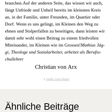
brauchen.Auf der anderen Seite, das wis­sen wir auch,
fängt Unfriede und Unheil bere­its im kle­in­sten Kreis
an, in der Fam­i­lie, unter Fre­un­den, im Quarti­er oder
Dorf. Wenn es uns gelingt, im Kleinen den Weg zu
ebnen und Stolper­fall­en zu beseit­i­gen, dann leis­ten wir
damit sehr wohl einen Beitrag zu einem fried­vollen
Miteinan­der, im Kleinen wie im Grossen!
Math­ias Jäg­
gi,
The­ologe und Sozialar­beit­er, arbeit­et als Beruf­ss­
chullehrer
Christian von Arx
mehr zum Autor
Ähnliche Beiträge