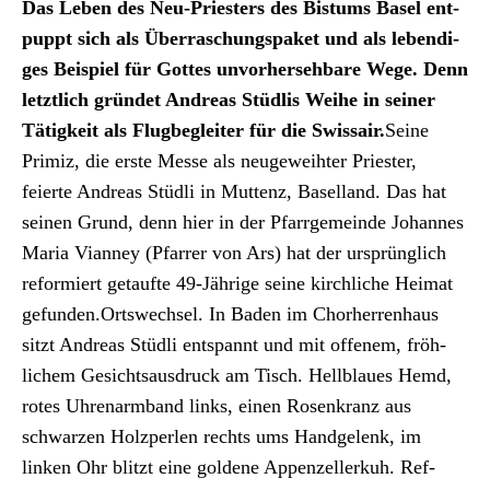
Archiv
Das Leben des Neu-Priesters des Bis­tums Basel ent­
pup­pt sich als Über­raschungspaket und als lebendi­
Über uns
ges Beispiel für Gottes unvorherse­hbare Wege. D
enn
let­ztlich grün­det Andreas Stüdlis Wei­he in sein­er
Tätigkeit als Flug­be­gleit­er für die Swis­sair.
Seine
ePaper
Prim­iz, die erste Messe als neugewei­hter Priester,
aktuelle Ausgabe
feierte Andreas Stüdli in Mut­tenz, Basel­land. Das hat
seinen Grund, denn hier in der Pfar­rge­meinde Johannes
Maria Vian­ney (Pfar­rer von Ars) hat der ursprünglich
Suchen
reformiert getaufte 49-Jährige seine kirch­liche Heimat
gefun­den.Ortswech­sel. In Baden im Chorher­ren­haus
sitzt Andreas Stüdli entspan­nt und mit offen­em, fröh­
lichem Gesicht­saus­druck am Tisch. Hell­blaues Hemd,
rotes Uhre­n­arm­band links, einen Rosenkranz aus
schwarzen Holzperlen rechts ums Handge­lenk, im
linken Ohr blitzt eine gold­ene Appen­zellerkuh. Ref­