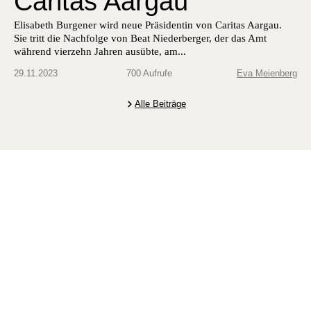
Caritas Aargau
Elis­a­beth Bur­gen­er wird neue Präsi­dentin von Car­i­tas Aar­gau.
Sie tritt die Nach­folge von Beat Nieder­berg­er, der das Amt
während vierzehn Jahren ausübte, am...
29.11.2023
700 Aufrufe
Eva Meienberg
Alle Beiträge