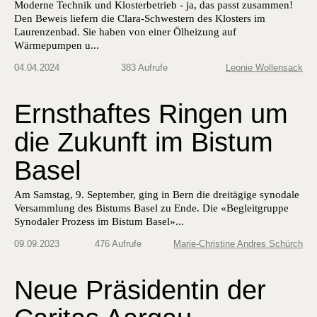
Moderne Technik und Klosterbetrieb - ja, das passt zusammen!
Den Beweis liefern die Clara-Schwestern des Klosters im
Laurenzenbad. Sie haben von einer Ölheizung auf
Wärmepumpen u...
04.04.2024
383 Aufrufe
Leonie Wollensack
Ernsthaftes Ringen um
die Zukunft im Bistum
Basel
Am Sam­stag, 9. Sep­tem­ber, ging in Bern die dre­itägige syn­odale
Ver­samm­lung des Bis­tums Basel zu Ende. Die «Begleit­gruppe
Syn­odaler Prozess im Bis­tum Basel»...
09.09.2023
476 Aufrufe
Marie-Christine Andres Schürch
Neue Präsidentin der