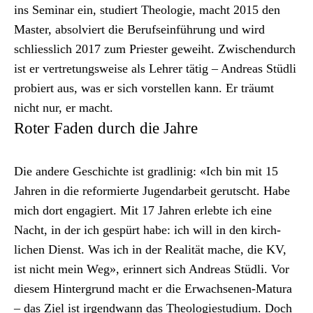
ins Sem­i­nar ein, studiert The­olo­gie, macht 2015 den
Mas­ter, absolviert die Beruf­se­in­führung und wird
schliesslich 2017 zum Priester gewei­ht. Zwis­chen­durch
ist er vertre­tungsweise als Lehrer tätig – Andreas Stüdli
pro­biert aus, was er sich vorstellen kann. Er träumt
nicht nur, er macht.
Roter Faden durch die Jahre
Die andere Geschichte ist gradlin­ig: «Ich bin mit 15
Jahren in die reformierte Jugen­dar­beit gerutscht. Habe
mich dort engagiert. Mit 17 Jahren erlebte ich eine
Nacht, in der ich gespürt habe: ich will in den kirch­
lichen Dienst. Was ich in der Real­ität mache, die KV,
ist nicht mein Weg», erin­nert sich Andreas Stüdli. Vor
diesem Hin­ter­grund macht er die Erwach­se­nen-Matu­ra
– das Ziel ist irgend­wann das The­olo­gi­es­tudi­um. Doch