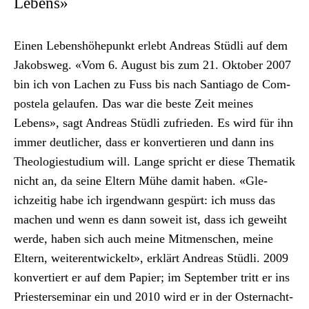
Lebens»
Einen Leben­shöhep­unkt erlebt Andreas Stüdli auf dem
Jakob­sweg. «Vom 6. August bis zum 21. Okto­ber 2007
bin ich von Lachen zu Fuss bis nach San­ti­a­go de Com­
postela gelaufen. Das war die beste Zeit meines
Lebens», sagt Andreas Stüdli zufrieden. Es wird für ihn
immer deut­lich­er, dass er kon­vertieren und dann ins
The­olo­gi­es­tudi­um will. Lange spricht er diese The­matik
nicht an, da seine Eltern Mühe damit haben. «Gle­
ichzeit­ig habe ich irgend­wann gespürt: ich muss das
machen und wenn es dann soweit ist, dass ich gewei­ht
werde, haben sich auch meine Mit­men­schen, meine
Eltern, weit­er­en­twick­elt», erk­lärt Andreas Stüdli. 2009
kon­vertiert er auf dem Papi­er; im Sep­tem­ber tritt er ins
Priestersem­i­nar ein und 2010 wird er in der Oster­nacht­