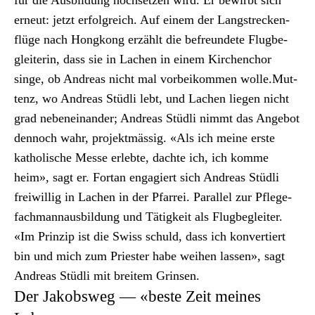
für die Aus­bil­dung hochset­zen wird. Er bewirbt sich
erneut: jet­zt erfol­gre­ich. Auf einem der Langstreck­en­
flüge nach Hongkong erzählt die befre­un­dete Flug­be­
glei­t­erin, dass sie in Lachen in einem Kirchen­chor
singe, ob Andreas nicht mal vor­beikom­men wolle.Mut­
tenz, wo Andreas Stüdli lebt, und Lachen liegen nicht
grad nebeneinan­der; Andreas Stüdli nimmt das Ange­bot
den­noch wahr, pro­jek­t­mäs­sig. «Als ich meine erste
katholis­che Messe erlebte, dachte ich, ich komme
heim», sagt er. For­t­an engagiert sich Andreas Stüdli
frei­willig in Lachen in der Pfar­rei. Par­al­lel zur Pflege­
fach­man­naus­bil­dung und Tätigkeit als Flug­be­gleit­er.
«Im Prinzip ist die Swiss schuld, dass ich kon­vertiert
bin und mich zum Priester habe wei­hen lassen», sagt
Andreas Stüdli mit bre­it­em Grin­sen.
Der Jakobsweg — «beste Zeit meines