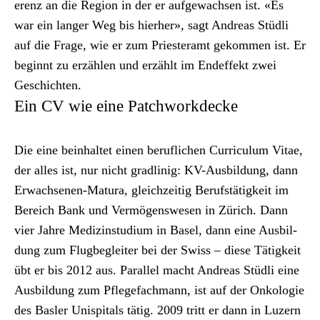
erenz an die Region in der er aufgewach­sen ist. «Es
war ein langer Weg bis hier­her», sagt Andreas Stüdli
auf die Frage, wie er zum Priester­amt gekom­men ist. Er
begin­nt zu erzählen und erzählt im End­ef­fekt zwei
Geschicht­en.
Ein CV wie eine Patchworkdecke
Die eine bein­hal­tet einen beru­flichen Cur­ricu­lum Vitae,
der alles ist, nur nicht gradlin­ig: KV-Aus­bil­dung, dann
Erwach­se­nen-Matu­ra, gle­ichzeit­ig Beruf­stätigkeit im
Bere­ich Bank und Ver­mö­genswe­sen in Zürich. Dann
vier Jahre Medi­zin­studi­um in Basel, dann eine Aus­bil­
dung zum Flug­be­gleit­er bei der Swiss – diese Tätigkeit
übt er bis 2012 aus. Par­al­lel macht Andreas Stüdli eine
Aus­bil­dung zum Pflege­fach­mann, ist auf der Onkolo­gie
des Basler Unispi­tals tätig. 2009 tritt er dann in Luzern