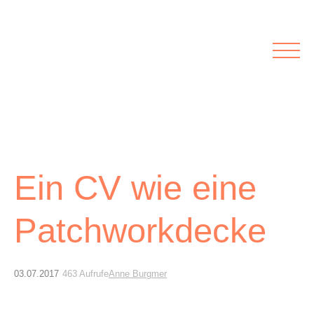
Rubriken
Meine Kirche
Kolumnen
Lichtblick
Zu Besuch bei
Schwerpunkte
Vermischtes
Agenda I&L
Ein CV wie eine
Inserate &
Stellenbörse
Patchworkdecke
Beilagen und Inserate
Stellenbörse
03.07.2017
463 Aufrufe
Anne Burgmer