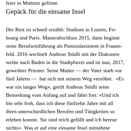
feier in Mut­tenz gefirmt.
Gepäck für die einsame Insel
Der Rest ist schnell erzählt: Studi­um in Luzern, Fri­
bourg und Paris. Mas­ter­ab­schluss 2015, dann begin­nt
seine Beruf­se­in­führung als Pas­toralas­sis­tent in Frauen­
feld. 2016 wech­selt Andreas Stüdli mit der Diako­nen­
wei­he nach Baden in die Stadtp­far­rei und ist nun, 2017,
gewei­hter Priester. Seine Mut­ter — der Vater starb vor
fünf Jahren — hat sich mit seinem Weg ver­söh­nt. «Es
war ein langer Weg», greift Andreas Stüdli seine
Bemerkung vom Anfang auf und fährt fort: «Und ich
bin sehr froh, dass ich diese fün­fzehn Jahre mit all
ihren unter­schiedlichen Berufen und Tätigkeit­en so
erleben kon­nte. Sie sind reich gefüllt und ich bereue
nichts». Was er auf eine ein­same Insel mit­nehme