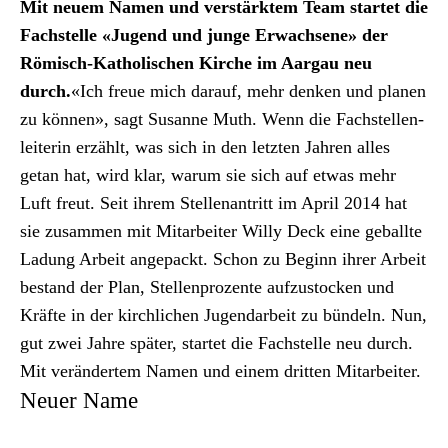
Archiv
Mit neuem Namen und ver­stärk­tem Team startet die
Fach­stelle «Jugend und junge Erwach­sene» der
Über uns
Römisch-Katholis­chen Kirche im Aar­gau neu
durch.
«Ich freue mich darauf, mehr denken und pla­nen
zu kön­nen», sagt Susanne Muth. Wenn die Fach­stel­len­
ePaper
lei­t­erin erzählt, was sich in den let­zten Jahren alles
aktuelle Ausgabe
getan hat, wird klar, warum sie sich auf etwas mehr
Luft freut. Seit ihrem Stel­lenantritt im April 2014 hat
sie zusam­men mit Mitar­beit­er Willy Deck eine geballte
Suchen
Ladung Arbeit angepackt. Schon zu Beginn ihrer Arbeit
bestand der Plan, Stel­len­prozente aufzu­s­tock­en und
Kräfte in der kirch­lichen Jugen­dar­beit zu bün­deln. Nun,
gut zwei Jahre später, startet die Fach­stelle neu durch.
Mit verän­dertem Namen und einem drit­ten Mitar­beit­er.
Neuer Name