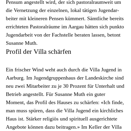
Pensum angestellt wird, der sich pas­toral­raumweit um
die Ver­net­zung der einzel­nen, lokal täti­gen Jugen­dar­
beit­er mit kleineren Pensen küm­mert. Sämtliche bere­its
errichteten Pas­toral­räume im Aar­gau hät­ten sich punk­to
Jugen­dar­beit von der Fach­stelle berat­en lassen, betont
Susanne Muth.
Profil der Villa schärfen
Ein frisch­er Wind weht auch durch die Vil­la Jugend in
Aar­burg. Im Jugend­grup­pen­haus der Lan­deskirche sind
neu zwei Mitar­beit­er zu je 30 Prozent für Unter­halt und
Betrieb angestellt. Für Susanne Muth ein guter
Moment, das Pro­fil des Haus­es zu schär­fen: «Ich finde,
man muss spüren, dass die Vil­la Jugend ein kirch­lich­es
Haus ist. Stärk­er religiös und spir­ituell aus­gerichtete
Ange­bote kön­nen dazu beitra­gen.» Im Keller der Vil­la