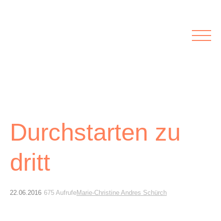
Rubriken
Meine Kirche
Kolumnen
Lichtblick
Zu Besuch bei
Schwerpunkte
Vermischtes
Agenda I&L
Durchstarten zu
Inserate &
Stellenbörse
dritt
Beilagen und Inserate
Stellenbörse
22.06.2016
675 Aufrufe
Marie-Christine Andres Schürch