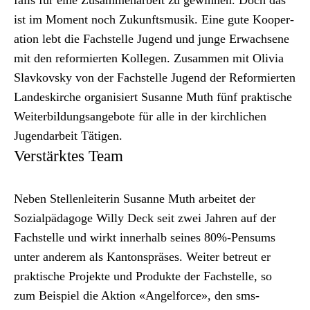
falls für eine Zusam­me­nar­beit zu gewin­nen. Doch das
ist im Moment noch Zukun­ftsmusik. Eine gute Koop­er­
a­tion lebt die Fach­stelle Jugend und junge Erwach­sene
mit den reformierten Kol­le­gen. Zusam­men mit Olivia
Slavkovsky von der Fach­stelle Jugend der Reformierten
Lan­deskirche organ­isiert Susanne Muth fünf prak­tis­che
Weit­er­bil­dungsange­bote für alle in der kirch­lichen
Jugen­dar­beit Täti­gen.
Verstärktes Team
Neben Stel­len­lei­t­erin Susanne Muth arbeit­et der
Sozialpäd­a­goge Willy Deck seit zwei Jahren auf der
Fach­stelle und wirkt inner­halb seines 80%-Pensums
unter anderem als Kan­ton­spräs­es. Weit­er betreut er
prak­tis­che Pro­jek­te und Pro­duk­te der Fach­stelle, so
zum Beispiel die Aktion «Angelforce», den sms-