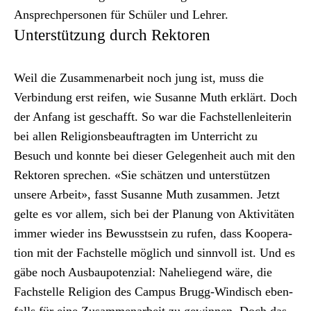
Ansprech­per­so­n­en für Schüler und Lehrer.
Unterstützung durch Rektoren
Weil die Zusam­me­nar­beit noch jung ist, muss die
Verbindung erst reifen, wie Susanne Muth erk­lärt. Doch
der Anfang ist geschafft. So war die Fach­stel­len­lei­t­erin
bei allen Reli­gions­beauf­tragten im Unter­richt zu
Besuch und kon­nte bei dieser Gele­gen­heit auch mit den
Rek­toren sprechen. «Sie schätzen und unter­stützen
unsere Arbeit», fasst Susanne Muth zusam­men. Jet­zt
gelte es vor allem, sich bei der Pla­nung von Aktiv­itäten
immer wieder ins Bewusst­sein zu rufen, dass Koop­er­a­
tion mit der Fach­stelle möglich und sin­nvoll ist. Und es
gäbe noch Aus­baupoten­zial: Nahe­liegend wäre, die
Fach­stelle Reli­gion des Cam­pus Brugg-Windisch eben­