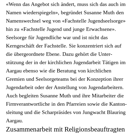
«Wenn das Ange­bot sich ändert, muss sich das auch im
Namen wieder­spiegeln», begrün­det Susanne Muth den
Namenswech­sel weg von «Fach­stelle Jugend­seel­sorge»
hin zu «Fach­stelle Jugend und junge Erwach­sene».
Seel­sorge für Jugendliche war und ist nicht das
Kerngeschäft der Fach­stelle. Sie konzen­tri­ert sich auf
die über­ge­ord­nete Ebene. Dazu gehört die Unter­
stützung der in der kirch­lichen Jugen­dar­beit Täti­gen im
Aar­gau eben­so wie die Beratung von kirch­lichen
Gremien und Seel­sor­geteams bei der Konzep­tion ihrer
Jugen­dar­beit oder der Anstel­lung von Jugen­dar­beit­ern.
Auch begleit­en Susanne Muth und ihre Mitar­beit­er die
Fir­mver­ant­wortliche in den Pfar­reien sowie die Kan­ton­
sleitung und die Scharprä­sides von Jung­wacht Blau­r­ing
Aar­gau.
Zusammenarbeit mit Religionsbeauftragten