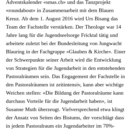
Adventskalen­der «smas.ch» und das Tanzpro­jekt
«round­about» in Zusam­me­nar­beit mit dem Blauen
Kreuz. Ab dem 1. August 2016 wird Urs Bisang das
Team der Fach­stelle ver­stärken. Der The­ologe war 14
Jahre lang für die Jugend­seel­sorge Frick­tal tätig und
arbeit­ete zulet­zt bei der Bun­desleitung von Jung­wacht
Blau­r­ing in der Fach­gruppe «Glauben & Kirche». Ein­er
der Schw­er­punk­te sein­er Arbeit wird die Entwick­lung
von Strate­gien für die Jugen­dar­beit in den entste­hen­den
Pas­toral­räu­men sein. Das Engage­ment der Fach­stelle in
den Pas­toral­räu­men ist zeit­in­ten­siv, kann aber wichtige
Weichen stellen: «Die Bil­dung der Pas­toral­räume kann
dur­chaus Vorteile für die Jugen­dar­beit haben», ist
Susanne Muth überzeugt. Vielver­sprechend etwa klingt
der Ansatz von Seit­en des Bis­tums, der vorschlägt dass
in jedem Pas­toral­raum ein Jugen­dar­beit­er im 70%-