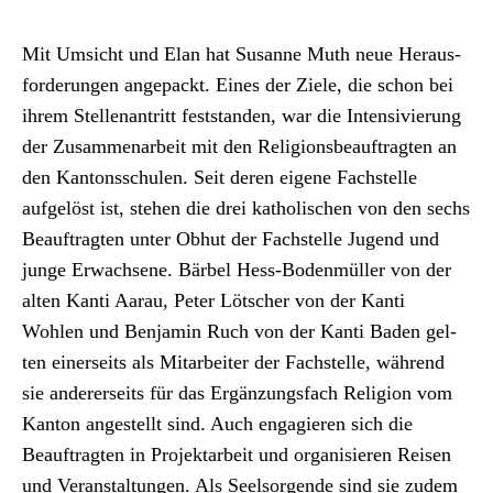
Mit Umsicht und Elan hat Susanne Muth neue Her­aus­
forderun­gen angepackt. Eines der Ziele, die schon bei
ihrem Stel­lenantritt fest­standen, war die Inten­sivierung
der Zusam­me­nar­beit mit den Reli­gions­beauf­tragten an
den Kan­ton­ss­chulen. Seit deren eigene Fach­stelle
aufgelöst ist, ste­hen die drei katholis­chen von den sechs
Beauf­tragten unter Obhut der Fach­stelle Jugend und
junge Erwach­sene. Bär­bel Hess-Boden­müller von der
alten Kan­ti Aarau, Peter Lötsch­er von der Kan­ti
Wohlen und Ben­jamin Ruch von der Kan­ti Baden gel­
ten ein­er­seits als Mitar­beit­er der Fach­stelle, während
sie ander­er­seits für das Ergänzungs­fach Reli­gion vom
Kan­ton angestellt sind. Auch engagieren sich die
Beauf­tragten in Pro­jek­tar­beit und organ­isieren Reisen
und Ver­anstal­tun­gen. Als Seel­sor­gende sind sie zudem