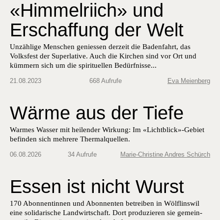
«Himmelriich» und
Erschaffung der Welt
Unzäh­lige Men­schen geniessen derzeit die Baden­fahrt, das
Volks­fest der Superla­tive. Auch die Kirchen sind vor Ort und
küm­mern sich um die spir­ituellen Bedürfnisse...
21.08.2023
668 Aufrufe
Eva Meienberg
Wärme aus der Tiefe
Warmes Wasser mit heilender Wirkung: Im «Lichtblick»-Gebiet
befinden sich mehrere Thermalquellen.
06.08.2026
34 Aufrufe
Marie-Christine Andres Schürch
Essen ist nicht Wurst
170 Abon­nentin­nen und Abon­nen­ten betreiben in Wölflinswil
eine sol­i­darische Land­wirtschaft. Dort pro­duzieren sie gemein­