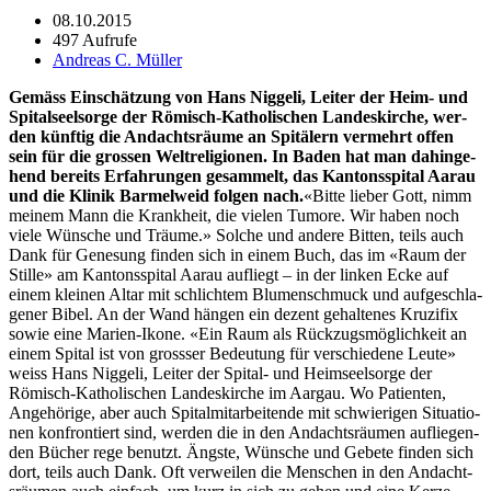
08.10.2015
497 Aufrufe
Andreas C. Müller
Gemäss Ein­schätzung von Hans Niggeli, Leit­er der Heim- und
Spi­talseel­sorge der Römisch-Katholis­chen Lan­deskirche, wer­
den kün­ftig die Andacht­sräume an Spitälern ver­mehrt offen
sein für die grossen Wel­tre­li­gio­nen. In Baden hat man dahinge­
hend bere­its Erfahrun­gen gesam­melt, das Kan­ton­sspi­tal Aarau
und die Klinik Barmel­weid fol­gen nach.
«Bitte lieber Gott, nimm
meinem Mann die Krankheit, die vie­len Tumore. Wir haben noch
viele Wün­sche und Träume.» Solche und andere Bit­ten, teils auch
Dank für Gene­sung find­en sich in einem Buch, das im «Raum der
Stille» am Kan­ton­sspi­tal Aarau aufliegt – in der linken Ecke auf
einem kleinen Altar mit schlichtem Blu­men­schmuck und aufgeschla­
gen­er Bibel. An der Wand hän­gen ein dezent gehaltenes Kruz­i­fix
sowie eine Marien-Ikone. «Ein Raum als Rück­zugsmöglichkeit an
einem Spi­tal ist von grosss­er Bedeu­tung für ver­schiedene Leute»
weiss Hans Niggeli, Leit­er der Spi­tal- und Heim­seel­sorge der
Römisch-Katholis­chen Lan­deskirche im Aar­gau. Wo Patien­ten,
Ange­hörige, aber auch Spi­talmi­tar­bei­t­ende mit schwieri­gen Sit­u­a­tio­
nen kon­fron­tiert sind, wer­den die in den Andacht­sräu­men aufliegen­
den Büch­er rege benutzt. Äng­ste, Wün­sche und Gebete find­en sich
dort, teils auch Dank. Oft ver­weilen die Men­schen in den Andacht­