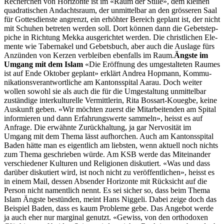
Recherchen von Hor­i­zonte ist im «Raum der Stille», dem kleinen
qua­dratis­chen Andacht­sraum, der unmit­tel­bar an den grösseren Saal
für Gottes­di­en­ste angren­zt, ein erhöhter Bere­ich geplant ist, der nicht
mit Schuhen betreten wer­den soll. Dort kön­nen dann die Gebet­step­
piche in Rich­tung Mek­ka aus­gerichtet wer­den. Die christlichen Ele­
mente wie Taber­nakel und Gebets­buch, aber auch die Aus­lage fürs
Anzün­den von Kerzen verbleiben eben­falls im Raum.
Äng­ste im
Umgang mit dem Islam
«Die Eröff­nung des umgestal­teten Raumes
ist auf Ende Okto­ber geplant» erk­lärt Andrea Hop­mann, Kom­mu­
nika­tionsver­ant­wortliche am Kan­ton­sspi­tal Aarau. Doch weit­er
wollen sowohl sie als auch die für die Umgestal­tung unmit­tel­bar
zuständi­ge interkul­turelle Ver­mit­t­lerin, Rita Bossart-Kouegbe, keine
Auskun­ft geben. «Wir möcht­en zuerst die Mitar­bei­t­en­den am Spi­tal
informieren und dann Erfahrungswerte sam­meln», heisst es auf
Anfrage. Die erwäh­nte Zurück­hal­tung, ja gar Ner­vosität im
Umgang mit dem The­ma lässt aufhorchen. Auch am Kan­ton­sspi­tal
Baden hätte man es eigentlich am lieb­sten, wenn aktuell noch nichts
zum The­ma geschrieben würde. Am KSB werde das Miteinan­der
ver­schieden­er Kul­turen und Reli­gio­nen disku­tiert. «Was und dass
darüber disku­tiert wird, ist noch nicht zu veröf­fentlichen», heisst es
in einem Mail, dessen Absender Hor­i­zonte mit Rück­sicht auf die
Per­son nicht namentlich nen­nt. Es sei sich­er so, dass beim The­ma
Islam Äng­ste bestün­den, meint Hans Niggeli. Dabei zeige doch das
Beispiel Baden, dass es kaum Prob­leme gebe. Das Ange­bot werde
ja auch eher nur mar­gin­al genutzt. «Gewiss, von den ortho­dox­en