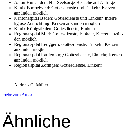
Aarau Hirs­lan­den: Nur Seel­sorge-Besuche auf Anfrage
Klinik Barmel­weid: Gottes­di­en­ste und Einkehr, Kerzen
anzün­den möglich
Kan­ton­sspi­tal Baden: Gottes­di­en­ste und Einkehr. Inter­re­
ligiöse Aus­rich­tung. Kerzen anzün­den möglich
Klinik Königs­felden: Gottes­di­en­ste, Einkehr
Region­al­spi­tal Muri: Gottes­di­en­ste, Einkehr, Kerzen anzün­
den möglich
Region­al­spi­tal Leug­gern: Gottes­di­en­ste, Einkehr, Kerzen
anzün­den möglich
Region­al­spi­tal Laufen­burg: Gottes­di­en­ste, Einkehr, Kerzen
anzün­den möglich
Region­al­spi­tal Zofin­gen: Gottes­di­en­ste, Einkehr
Andreas C. Müller
mehr zum Autor
Ähnliche