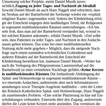
Umset­zung solch­er Pro­jek­te, meint Daniel Muoth zuver­
sichtlich.
Zugang zu jed­er Tages- und Nachtzeit als Ide­al­fall
Sowohl Daniel Muoth als auch Hans Niggeli sind erle­ichtert, dass
im Neubau auf der Barmel­weid der Seel­sorge wieder ein «expliz­it
religiös­er Raum» zuge­s­tanden wird. Seit­ens der Klinikleitung erfol­
gte der Entscheid ent­ge­gen dem landläu­fi­gen Trend, die Reli­gio­nen
in soge­nan­nt mul­ti­funk­tionalen Räu­men unterzubrin­gen. «Ich bin
sehr froh, dass man auf der Barmel­weid ver­standen hat, worauf es
bei solchen Räu­men ankommt», erk­lärt Daniel Muoth. «Ziel sollte
sein, dass Patien­ten zu jed­er Tages- und Nachtzeit in den Andacht­
sraum gehen kön­nen. Das wäre bei ein­er mul­ti­funk­tionellen
Nutzung nicht mehr gegeben.» Möglich, dass die steigende Nach­
frage nach einem zumin­d­est wöchentlichen Gottes­di­enst und
anderen Rit­ualen auf der Barmel­weid den Entscheid der
Klinikleitung bee­in­flusst hat, mut­masst Daniel Muoth. «Weit­er hat
auch die Ver­legung des Pflegezen­trums Lau­ren­zen­bad auf die
Barmel­weid zu ein­er ver­mehrten Nach­frage geführt.»
Keine Kerzen
in mul­ti­funk­tionalen Räu­men
Die fort­laufende Abdrän­gung der
Spi­tal- und Heim­seel­sorge in soge­nan­nt mul­ti­funk­tionale Räume –
wo ein­er­seits Andacht­en, ander­er­seits aber auch Infor­ma­tionsver­
anstal­tun­gen sowie Ther­a­pie-Ange­bote stat­tfind­en – ortet der Leit­er
der Römisch-Katholis­chen Spi­tal- und Heim­seel­sorge, Hans Niggeli
als zunehmendes Prob­lem. «Eine solche Platzierung ist klar mit Ein­
schränkun­gen ver­bun­den. Ein­er­seits über den Zugang, ander­er­seits
dür­fen die Leute keine Kerzen mehr anzün­den. Das ver­mis­sen die