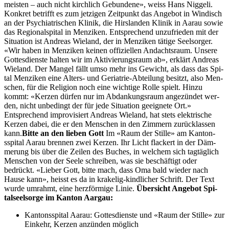
meis­ten – auch nicht kirch­lich Gebun­dene», weiss Hans Niggeli.
Konkret bet­rifft es zum jet­zi­gen Zeit­punkt das Ange­bot in Windisch
an der Psy­chi­a­trischen Klinik, die Hirs­lan­den Klinik in Aarau sowie
das Region­al­spi­tal in Men­ziken. Entsprechend unzufrieden mit der
Sit­u­a­tion ist Andreas Wieland, der in Men­ziken tätige Seel­sorg­er.
«Wir haben in Men­ziken keinen offiziellen Andacht­sraum. Unsere
Gottes­di­en­ste hal­ten wir im Aktivierungsraum ab», erk­lärt Andreas
Wieland. Der Man­gel fällt umso mehr ins Gewicht, als dass das Spi­
tal Men­ziken eine Alters- und Geri­atrie-Abteilung besitzt, also Men­
schen, für die Reli­gion noch eine wichtige Rolle spielt. Hinzu
kommt: «Kerzen dür­fen nur im Abdankungsraum angezün­det wer­
den, nicht unbe­d­ingt der für jede Sit­u­a­tion geeignete Ort.»
Entsprechend impro­visiert Andreas Wieland, hat stets elek­trische
Kerzen dabei, die er den Men­schen in den Zim­mern zurück­lassen
kann.
Bitte an den lieben Gott
Im «Raum der Stille» am Kan­ton­
sspi­tal Aarau bren­nen zwei Kerzen. Ihr Licht flack­ert in der Däm­
merung bis über die Zeilen des Buch­es, in welchem sich tagtäglich
Men­schen von der Seele schreiben, was sie beschäftigt oder
bedrückt. «Lieber Gott, bitte mach, dass Oma bald wieder nach
Hause kann», heisst es da in krake­lig-kindlich­er Schrift. Der Text
wurde umrahmt, eine herzför­mige Lin­ie.
Über­sicht Ange­bot Spi­
talseel­sorge im Kan­ton Aar­gau:
Kan­ton­sspi­tal Aarau: Gottes­di­en­ste und «Raum der Stille» zur
Einkehr, Kerzen anzün­den möglich