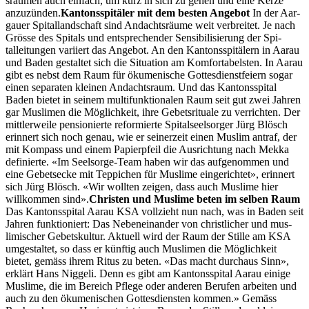
sräu­men auch ein­fach, um kurz in sich zu gehen und eine Kerze
anzuzün­den.
Kan­ton­sspitäler mit dem besten Ange­bot
In der Aar­
gauer Spi­tal­land­schaft sind Andacht­sräume weit ver­bre­it­et. Je nach
Grösse des Spi­tals und entsprechen­der Sen­si­bil­isierung der Spi­
talleitun­gen vari­iert das Ange­bot. An den Kan­ton­sspitälern in Aarau
und Baden gestal­tet sich die Sit­u­a­tion am Kom­fort­a­bel­sten. In Aarau
gibt es neb­st dem Raum für öku­menis­che Gottes­di­en­st­feiern sog­ar
einen sep­a­rat­en kleinen Andacht­sraum. Und das Kan­ton­sspi­tal
Baden bietet in seinem mul­ti­funk­tionalen Raum seit gut zwei Jahren
gar Mus­li­men die Möglichkeit, ihre Gebet­srituale zu ver­richt­en. Der
mit­tler­weile pen­sion­ierte reformierte Spi­talseel­sorg­er Jürg Blösch
erin­nert sich noch genau, wie er sein­erzeit einen Mus­lim antraf, der
mit Kom­pass und einem Papierpfeil die Aus­rich­tung nach Mek­ka
definierte. «Im Seel­sorge-Team haben wir das aufgenom­men und
eine Gebet­secke mit Tep­pichen für Mus­lime ein­gerichtet», erin­nert
sich Jürg Blösch. «Wir woll­ten zeigen, dass auch Mus­lime hier
willkom­men sind».
Chris­ten und Mus­lime beten im sel­ben Raum
Das Kan­ton­sspi­tal Aarau KSA vol­lzieht nun nach, was in Baden seit
Jahren funk­tion­iert: Das Nebeneinan­der von christlich­er und mus­
lim­is­ch­er Gebet­skul­tur. Aktuell wird der Raum der Stille am KSA
umgestal­tet, so dass er kün­ftig auch Mus­li­men die Möglichkeit
bietet, gemäss ihrem Rit­us zu beten. «Das macht dur­chaus Sinn»,
erk­lärt Hans Niggeli. Denn es gibt am Kan­ton­sspi­tal Aarau einige
Mus­lime, die im Bere­ich Pflege oder anderen Berufen arbeit­en und
auch zu den öku­menis­chen Gottes­di­en­sten kom­men.» Gemäss