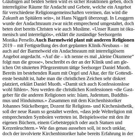
Gläu­bi­gen auf bei­den Seit­en wird es sich­er Reak­tio­nen geben, doch
inter­re­ligiöse Räume für Andacht und Gebete, welche ein Ange­bot
für ver­schiedene Reli­gion­s­ge­mein­schaften vere­inen, das wird die
Zukun­ft an Spitälern sein», ist Hans Niggeli überzeugt. In Leug­gern
wurde der Andacht­sraum zwar nicht entsprechend umgestal­tet, doch
beten dort bere­its Chris­ten wie auch Mus­lime. «Unser Raum ist öku­
menisch und inter­re­ligiös», erk­lärt die zuständi­ge Seel­sorg­erin
Moni­ka Persel­lo.
Auch Barmel­weid plant mit anderen Reli­gio­nen
2019 – mit Fer­tig­stel­lung des dort geplanten Klinik-Neubaus – ist
auch auf der Barmel­weid ein Andacht­sraum mit inter­re­ligiösem
Ange­bot angedacht. «Auf die – ich nenne es mal „kleine Ökumene“
fol­gt nun die grosse», beschreibt es der an der Klinik und am gle­
ichen Ort situ­ierten Pflegezen­trum tätige Seel­sorg­er Daniel Muoth.
Bere­its im beste­hen­den Raum mit Orgel und Altar, der für Gottes­di­
en­ste bestuhlt ist, habe man die christlichen Zeichen sehr diskret
platziert, erk­lärt Daniel Muoth. «Damit sich auch Kon­fes­sion­slose
wohl fühlen». Neu wer­den die christlichen Kon­fes­sio­nen «die Gast­
ge­ber für die anderen Reli­gio­nen sein: Islam, Juden­tum, Bud­dhis­
mus und Hin­duis­mus.» Zusam­men mit dem Kirchen­his­torik­er
Johannes Stück­el­berg­er, Dozent für Reli­gions- und Kirchenäs­thetik,
soll der neue Raum so gestal­tet wer­den, «dass jede Wel­tre­li­gion mit
entsprechen­den Sym­bol­en vertreten ist. Beispiel­sweise mit den ihr
eige­nen Büch­ern, einem Gebet­step­pich oder auch Stat­uen und
Kerzen­leuchtern.» Wie das genau ausse­hen soll, ist noch unklar,
doch der involvierte Kirchen­his­torik­er habe bere­its Erfahrung in der