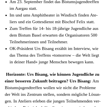
Archiv
Am 23. Sep­tem­ber find­et das Bis­tum­sju­gendtr­e­f­fen
im Aar­gau statt.
Über uns
Im und ums Amphithe­ater in Windisch find­en Ate­
liers und ein Gottes­di­enst mit Bischof Felix statt.
Zum Tre­f­fen für 14- bis 18-jährige Jugendliche aus
ePaper
dem Bis­tum Basel erwarten die Organ­isatoren 500
aktuelle Ausgabe
Teil­nehmerin­nen und Teil­nehmer.
OK-Präsi­dent Urs Bisang erzählt im Inter­view, wie
das The­ma des Tre­f­fens «tomor­row – die Welt liegt
Suchen
in dein­er Hand» junge Men­schen bewe­gen kann.
Hor­i­zonte: Urs Bisang, wie kön­nen Jugendliche zu
ein­er besseren Zukun­ft beitra­gen?
Urs Bisang:
Am
Bis­tum­sju­gendtr­e­f­fen wollen wir nicht die Prob­leme
der Welt ins Zen­trum stellen, son­dern mögliche Lösun­
gen. In Ate­liers erleben die jun­gen Teil­nehmenden ver­