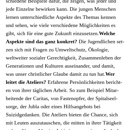
schiedene Beispiele dafür, die zeigen, was jed­er und
jede Einzelne bewirken kann. Die jun­gen Men­schen
ler­nen unter­schiedliche Aspek­te des The­mas ken­nen
und sehen, wie viele ver­schiedene Möglichkeit­en es
gibt, sich für eine gute Zukun­ft einzuset­zen.
Welche
Aspek­te sind das ganz konkret?
Die Jugendlichen set­
zen sich mit Fra­gen zu Umweltschutz, Ökolo­gie,
weltweit­er sozialer Gerechtigkeit, Zusam­men­leben der
Gen­er­a­tio­nen und Kul­turen auseinan­der, und damit,
was unser christlich­er Glaube damit zu tun hat.
Wer
leit­et die Ate­liers?
Erfahrene Per­sön­lichkeit­en bericht­
en von ihrer täglichen Arbeit. So zum Beispiel Mitar­
bei­t­ende der Car­i­tas, von Fas­tenopfer, der Spi­talseel­
sorge, der Jubla oder eines Hil­f­sange­bots bei
Suizidgedanken. Die Ate­liers bieten die Chance, sich
mit Leuten auszu­tauschen, die mit­ten in ihrer Tätigkeit