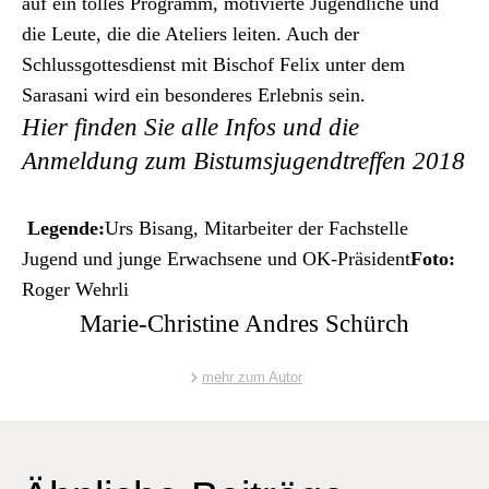
auf ein tolles Pro­gramm, motivierte Jugendliche und
die Leute, die die Ate­liers leit­en. Auch der
Schlussgottes­di­enst mit Bischof Felix unter dem
Sarasani wird ein beson­deres Erleb­nis sein.
Hier finden Sie alle
Infos und die
Anmeldung
zum Bistumsjugendtreffen 2018
Leg­ende:
Urs Bisang, Mitar­beit­er der Fach­stelle
Jugend und junge Erwach­sene und OK-Präsi­dent
Foto:
Roger Wehrli
Marie-Christine Andres Schürch
mehr zum Autor