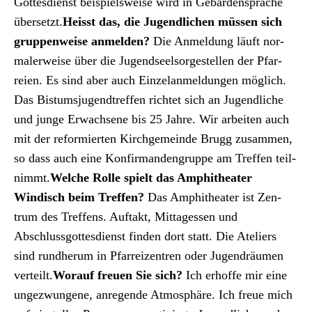
Gottes­di­enst beispiel­sweise wird in Gebär­den­sprache
über­set­zt.
Heisst das, die Jugendlichen müssen sich
grup­pen­weise anmelden?
Die Anmel­dung läuft nor­
maler­weise über die Jugend­seel­sorgestellen der Pfar­
reien. Es sind aber auch Einze­lan­mel­dun­gen möglich.
Das Bis­tum­sju­gendtr­e­f­fen richtet sich an Jugendliche
und junge Erwach­sene bis 25 Jahre. Wir arbeit­en auch
mit der reformierten Kirchge­meinde Brugg zusam­men,
so dass auch eine Kon­fir­man­den­gruppe am Tre­f­fen teil­
nimmt.
Welche Rolle spielt das Amphithe­ater
Windisch beim Tre­f­fen?
Das Amphithe­ater ist Zen­
trum des Tre­f­fens. Auf­takt, Mit­tagessen und
Abschlussgottes­di­enst find­en dort statt. Die Ate­liers
sind rund­herum in Pfar­reizen­tren oder Jugen­dräu­men
verteilt.
Worauf freuen Sie sich?
Ich erhoffe mir eine
ungezwun­gene, anre­gende Atmo­sphäre. Ich freue mich