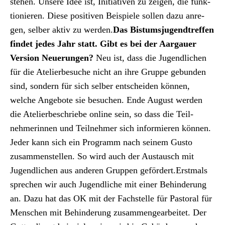
ste­hen. Unsere Idee ist, Ini­tia­tiv­en zu zeigen, die funk­
tion­ieren. Diese pos­i­tiv­en Beispiele sollen dazu anre­
gen, sel­ber aktiv zu wer­den.
Das Bis­tum­sju­gendtr­e­f­fen
find­et jedes Jahr statt. Gibt es bei der Aar­gauer
Ver­sion Neuerun­gen?
Neu ist, dass die Jugendlichen
für die Ate­lierbe­suche nicht an ihre Gruppe gebun­den
sind, son­dern für sich sel­ber entschei­den kön­nen,
welche Ange­bote sie besuchen. Ende August wer­den
die Ate­lierbeschriebe online sein, so dass die Teil­
nehmerin­nen und Teil­nehmer sich informieren kön­nen.
Jed­er kann sich ein Pro­gramm nach seinem Gus­to
zusam­men­stellen. So wird auch der Aus­tausch mit
Jugendlichen aus anderen Grup­pen gefördert.Erst­mals
sprechen wir auch Jugendliche mit ein­er Behin­derung
an. Dazu hat das OK mit der Fach­stelle für Pas­toral für
Men­schen mit Behin­derung zusam­mengear­beit­et. Der