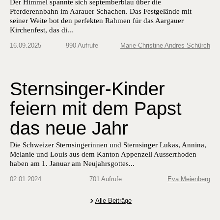
Der Himmel spannte sich septemberblau über die
Pferderennbahn im Aarauer Schachen. Das Festgelände mit
seiner Weite bot den perfekten Rahmen für das Aargauer
Kirchenfest, das di...
16.09.2025
990 Aufrufe
Marie-Christine Andres Schürch
Sternsinger-Kinder
feiern mit dem Papst
das neue Jahr
Die Schweiz­er Sternsin­gerin­nen und Sternsinger Lukas, Anni­na,
Melanie und Louis aus dem Kan­ton Appen­zell Ausser­rho­den
haben am 1. Jan­u­ar am Neu­jahrs­gottes­...
02.01.2024
701 Aufrufe
Eva Meienberg
Alle Beiträge