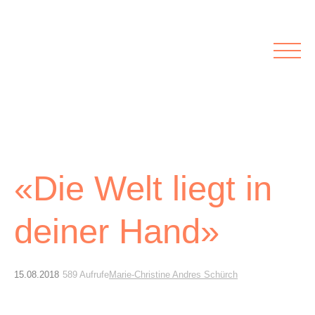
Rubriken
Meine Kirche
Kolumnen
Lichtblick
Zu Besuch bei
Schwerpunkte
Vermischtes
Agenda I&L
«Die Welt liegt in
Inserate &
Stellenbörse
deiner Hand»
Beilagen und Inserate
Stellenbörse
15.08.2018
589 Aufrufe
Marie-Christine Andres Schürch