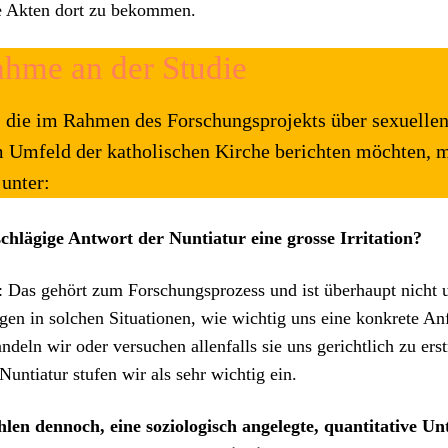
ie Akten dort zu bekom­men.
ahme an der Studie
n, die im Rah­men des Forschung­spro­jek­ts über sex­uelle
 Umfeld der katholis­chen Kirche bericht­en möcht­en, 
 unter:
schlägige Antwort der Nun­tiatur eine grosse Irri­ta­tion?
Das gehört zum Forschung­sprozess und ist über­haupt nicht 
gen in solchen Sit­u­a­tio­nen, wie wichtig uns eine konkrete Anf
n­deln wir oder ver­suchen allen­falls sie uns gerichtlich zu erstr
un­tiatur stufen wir als sehr wichtig ein.
en den­noch, eine sozi­ol­o­gisch angelegte, quan­ti­ta­tive Un