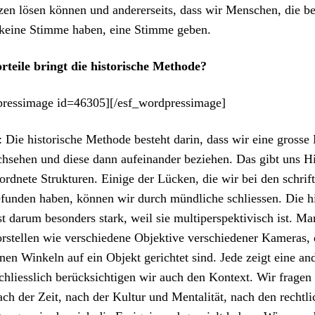
zen lösen kön­nen und ander­er­seits, dass wir Men­schen, die be
 keine Stimme haben, eine Stimme geben.
teile bringt die his­torische Meth­ode?
pressimage id=46305][/esf_wordpressimage]
Die his­torische Meth­ode beste­ht darin, dass wir eine gross
h­se­hen und diese dann aufeinan­der beziehen. Das gibt uns H
­ord­nete Struk­turen. Einige der Lück­en, die wir bei den schrif
fun­den haben, kön­nen wir durch mündliche schliessen. Die hi
t darum beson­ders stark, weil sie mul­ti­per­spek­tivisch ist. M
rstellen wie ver­schiedene Objek­tive ver­schieden­er Kam­eras, 
e­nen Winkeln auf ein Objekt gerichtet sind. Jede zeigt eine an
chliesslich berück­sichti­gen wir auch den Kon­text. Wir fra­ge
ch der Zeit, nach der Kul­tur und Men­tal­ität, nach den rechtl