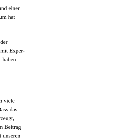
nd ein­er
rum hat
 der
 mit Exper­
kt haben
n viele
Dass das
rzeugt,
en Beitrag
it unseren