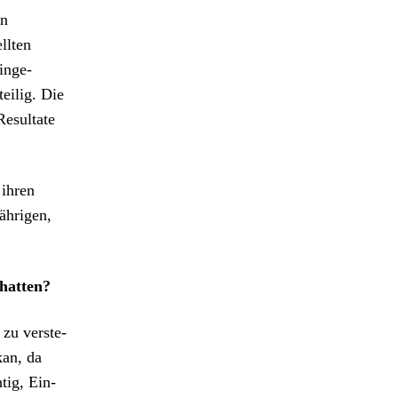
en
l­ten
einge­
teilig. Die
esul­tate
 ihren
hri­gen,
hat­ten?
zu ver­ste­
kan, da
tig, Ein­