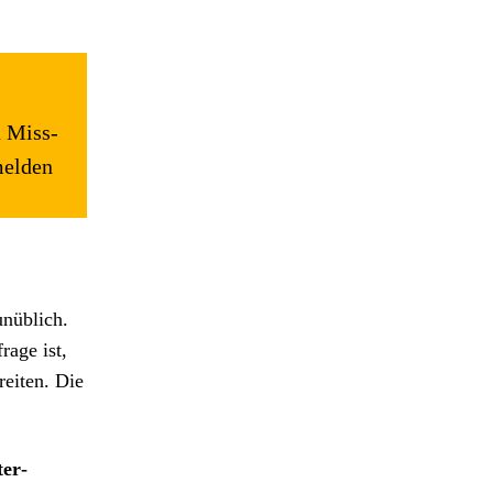
n Miss­
melden
unüblich.
rage ist,
e­it­en. Die
ter­