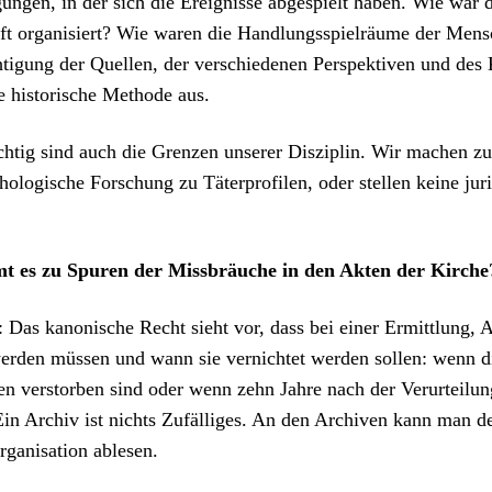
un­gen, in der sich die Ereignisse abge­spielt haben. Wie war 
ft organ­isiert? Wie waren die Hand­lungsspiel­räume der Men­
­ti­gung der Quellen, der ver­schiede­nen Per­spek­tiv­en und des 
 his­torische Meth­ode aus.
htig sind auch die Gren­zen unser­er Diszi­plin. Wir machen z
hol­o­gis­che Forschung zu Täter­pro­filen, oder stellen keine juris
 es zu Spuren der Miss­bräuche in den Akten der Kirche
Das kanon­is­che Recht sieht vor, dass bei ein­er Ermit­tlung, 
er­den müssen und wann sie ver­nichtet wer­den sollen: wenn d
n ver­stor­ben sind oder wenn zehn Jahre nach der Verurteilun
Ein Archiv ist nichts Zufäl­liges. An den Archiv­en kann man 
rgan­i­sa­tion able­sen.