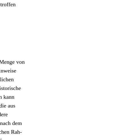
trof­fen
e Menge von
in­weise
tlichen
s­torische
an kann
die aus
dere
n nach dem
ichen Rah­