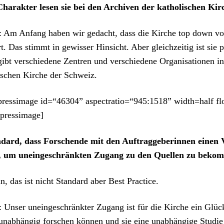
arak­ter lesen sie bei den Archiv­en der katholis­chen Kir
 Am Anfang haben wir gedacht, dass die Kirche top down v
ert. Das stimmt in gewiss­er Hin­sicht. Aber gle­ichzeit­ig ist sie
gibt ver­schiedene Zen­tren und ver­schiedene Organ­i­sa­tio­nen in
is­chen Kirche der Schweiz.
ressimage id=“46304” aspectratio=“945:1518” width=half flo
dpressimage]
n­dard, dass Forschende mit den Auf­tragge­berin­nen einen V
n, um uneingeschränk­ten Zugang zu den Quellen zu beko
, das ist nicht Stan­dard aber Best Prac­tice.
Unser uneingeschränk­ter Zugang ist für die Kirche ein Glücks
unab­hängig forschen kön­nen und sie eine unab­hängige Studie 