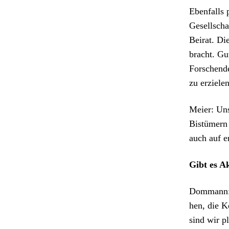
Eben­falls 
Gesellscha
Beirat. Die
bracht. Gut
Forschen­de
zu erzie­len
Meier: Unse
Bistümern 
auch auf er
Gibt es Ak
Dom­mann: 
hen, die K
sind wir pl