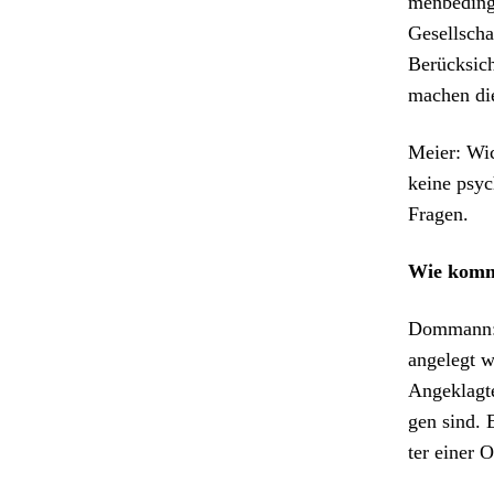
menbe­din­g
Gesellscha
Berück­sich
machen die
Meier: Wic
keine psy­c
Fra­gen.
Wie kommt
Dom­mann: 
angelegt w
Angeklagte
gen sind. 
ter ein­er O