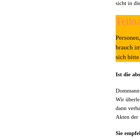
sicht in d
Teiln
Per­so­n­e
brauch im
sich bitte
Ist die ab
Dom­mann: 
Wir über­le
dann ver­ha
Akten der N
Sie empfehl