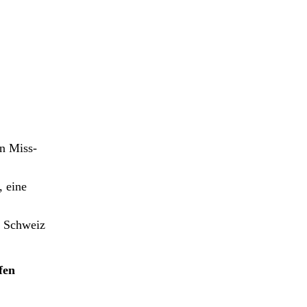
en Miss­
, eine
r Schweiz
­fen