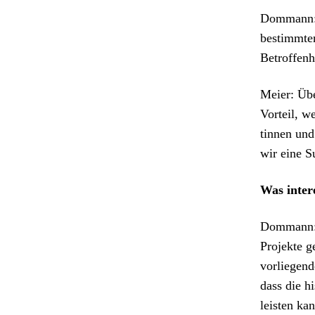
Dom­mann: 
bes­timmte
Betrof­fen­
Meier: Übe
Vorteil, w
tin­nen un
wir eine Su
Was inter­
Dom­mann: 
Pro­jek­te
vor­liegend
dass die h
leis­ten ka