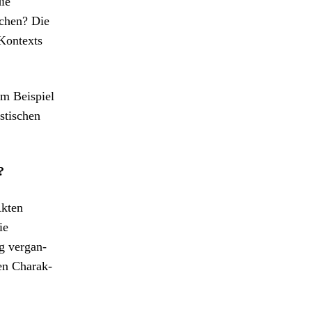
die
schen? Die
Kon­texts
um Beispiel
­tis­chen
?
Akten
ie
g ver­gan­
den Charak­