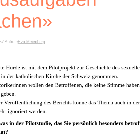
chen»
57 Aufrufe
Eva Meienberg
te Hürde ist mit dem Pilot­pro­jekt zur Geschichte des sex­uell
 in der katholis­chen Kirche der Schweiz genom­men.
torik­erin­nen wollen den Betrof­fe­nen, die keine Stimme haben
 geben.
r Veröf­fentlichung des Berichts könne das The­ma auch in de
hr ignori­ert wer­den.
as in der Pilot­studie, das Sie per­sön­lich beson­ders betrof
at?