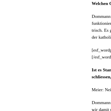
Welchen Ch
Dom­mann:
funk­tion­i
trisch. Es 
der kathol
[esf_wordp
[/esf_wor
Ist es Sta
schliesse
Meier: Nein
Dom­mann: 
wir damit 