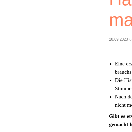
ma
18.09.2023
6
Eine ers
brauchs
Die His­
Stimme
Nach de
nicht me
Gibt es etw
gemacht h