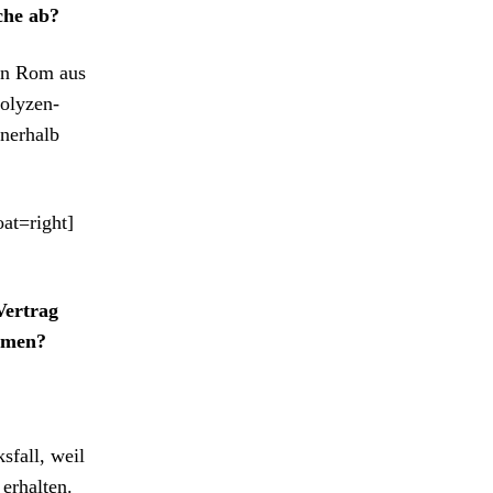
che ab?
on Rom aus
 polyzen­
ner­halb
at=right]
er­trag
m­men?
­fall, weil
erhal­ten.