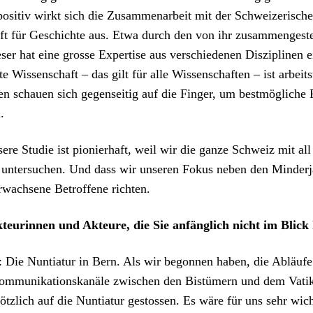
pos­i­tiv wirkt sich die Zusam­me­nar­beit mit der Schweiz­erisch
ft für Geschichte aus. Etwa durch den von ihr zusam­mengestel
ser hat eine grosse Exper­tise aus ver­schiede­nen Diszi­plinen 
e Wis­senschaft – das gilt für alle Wis­senschaften – ist arbeit­s
n schauen sich gegen­seit­ig auf die Fin­ger, um best­mögliche R
.
re Studie ist pio­nier­haft, weil wir die ganze Schweiz mit all
unter­suchen. Und dass wir unseren Fokus neben den Min­der­jä
wach­sene Betrof­fene richt­en.
teurin­nen und Akteure, die Sie anfänglich nicht im Blick 
Die Nun­tiatur in Bern. Als wir begonnen haben, die Abläufe 
om­mu­nika­tion­skanäle zwis­chen den Bistümern und dem Vati
öt­zlich auf die Nun­tiatur gestossen. Es wäre für uns sehr wich