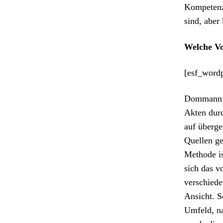
Kom­pe­ten­
sind, aber
Welche Vor
[esf_word
Dom­mann: 
Akten durc
auf über­ge
Quellen ge
Meth­ode is
sich das vo
ver­schied
Ansicht. S
Umfeld, na