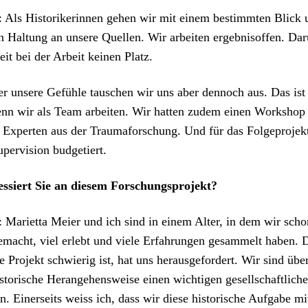
Als His­torik­erin­nen gehen wir mit einem bes­timmten Blick u
n Hal­tung an unsere Quellen. Wir arbeit­en ergeb­nisof­fen. Da
heit bei der Arbeit keinen Platz.
r unsere Gefüh­le tauschen wir uns aber den­noch aus. Das ist
enn wir als Team arbeit­en. Wir hat­ten zudem einen Work­shop
d Experten aus der Trau­maforschung. Und für das Fol­ge­pro­je
per­vi­sion bud­getiert.
essiert Sie an diesem Forschung­spro­jekt?
Mari­et­ta Meier und ich sind in einem Alter, in dem wir scho
 gemacht, viel erlebt und viele Erfahrun­gen gesam­melt haben. 
e Pro­jekt schwierig ist, hat uns her­aus­ge­fordert. Wir sind übe
is­torische Herange­hensweise einen wichti­gen gesellschaftlich
nn. Ein­er­seits weiss ich, dass wir diese his­torische Auf­gabe m