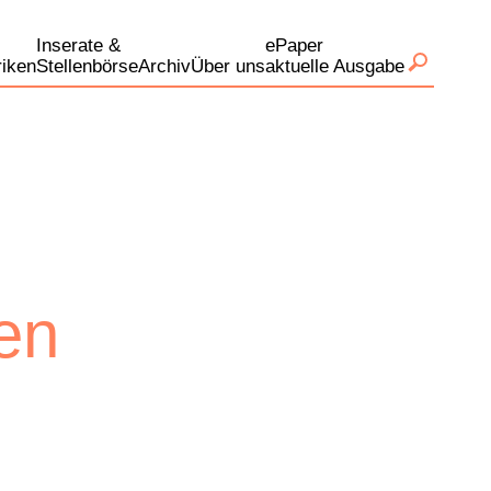
Inserate &
ePaper
iken
Stellenbörse
Archiv
Über uns
aktuelle Ausgabe
en