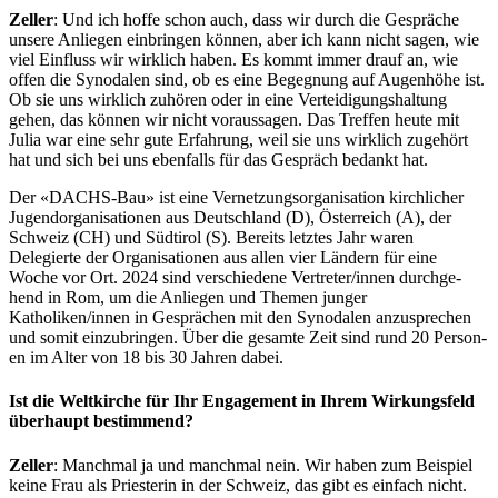
Zeller
: Und ich hoffe schon auch, dass wir durch die Gespräche
unsere Anliegen ein­brin­gen kön­nen, aber ich kann nicht sagen, wie
viel Ein­fluss wir wirk­lich haben. Es kommt immer drauf an, wie
offen die Syn­odalen sind, ob es eine Begeg­nung auf Augen­höhe ist.
Ob sie uns wirk­lich zuhören oder in eine Vertei­di­gung­shal­tung
gehen, das kön­nen wir nicht voraus­sagen. Das Tre­f­fen heute mit
Julia war eine sehr gute Erfahrung, weil sie uns wirk­lich zuge­hört
hat und sich bei uns eben­falls für das Gespräch bedankt hat.
Der «DACHS-Bau» ist eine Ver­net­zung­sor­gan­i­sa­tion kirch­lich­er
Jugen­dor­gan­i­sa­tio­nen aus Deutsch­land (D), Öster­re­ich (A), der
Schweiz (CH) und Südtirol (S). Bere­its let­ztes Jahr waren
Delegierte der Organ­i­sa­tio­nen aus allen vier Län­dern für eine
Woche vor Ort. 2024 sind ver­schiedene Vertreter/innen durchge­
hend in Rom, um die Anliegen und The­men junger
Katholiken/innen in Gesprächen mit den Syn­odalen anzus­prechen
und somit einzubrin­gen. Über die gesamte Zeit sind rund 20 Per­so­n­
en im Alter von 18 bis 30 Jahren dabei.
Ist die Weltkirche für Ihr Engagement in Ihrem Wirkungsfeld
überhaupt bestimmend?
Zeller
: Manch­mal ja und manch­mal nein. Wir haben zum Beispiel
keine Frau als Pries­terin in der Schweiz, das gibt es ein­fach nicht.