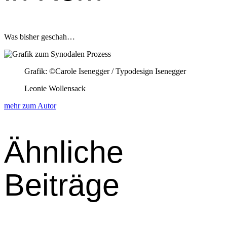
Was bish­er geschah…
Grafik: ©Car­ole Iseneg­ger / Typode­sign Iseneg­ger
Leonie Wollensack
mehr zum Autor
Ähnliche
Beiträge