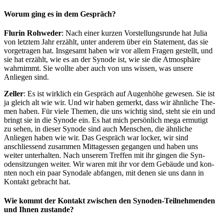
Worum ging es in dem Gespräch?
Flurin Rohwed­er
: Nach ein­er kurzen Vorstel­lungsrunde hat Julia
von let­ztem Jahr erzählt, unter anderem über ein State­ment, das sie
vor­ge­tra­gen hat. Ins­ge­samt haben wir vor allem Fra­gen gestellt, und
sie hat erzählt, wie es an der Syn­ode ist, wie sie die Atmo­sphäre
wahrn­immt. Sie wollte aber auch von uns wis­sen, was unsere
Anliegen sind.
Zeller
: Es ist wirk­lich ein Gespräch auf Augen­höhe gewe­sen. Sie ist
ja gle­ich alt wie wir. Und wir haben gemerkt, dass wir ähn­liche The­
men haben. Für viele The­men, die uns wichtig sind, ste­ht sie ein und
bringt sie in die Syn­ode ein. Es hat mich per­sön­lich mega ermutigt
zu sehen, in dieser Syn­ode sind auch Men­schen, die ähn­liche
Anliegen haben wie wir. Das ­Gespräch war lock­er, wir sind
anschliessend zusam­men Mit­tagessen gegan­gen und haben uns
weit­er unter­hal­ten. Nach unserem Tre­f­fen mit ihr gin­gen die Syn­
oden­sitzun­gen weit­er. Wir waren mit ihr vor dem Gebäude und kon­
nten noch ein paar Syn­odale abfan­gen, mit denen sie uns dann in
Kon­takt gebracht hat.
Wie kommt der Kontakt zwischen den Synoden-Teilnehmenden
und Ihnen zustande?