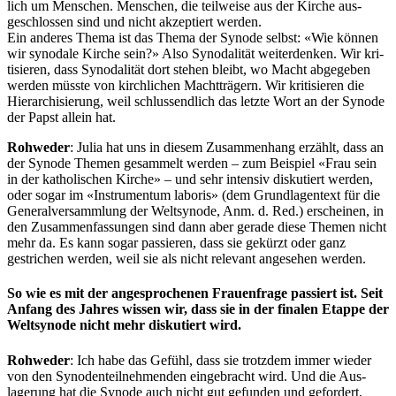
lich um Men­schen. Men­schen, die teil­weise aus der Kirche aus­
geschlossen sind und nicht akzep­tiert wer­den.
Ein anderes The­ma ist das The­ma der Syn­ode selb­st: «Wie kön­nen
wir syn­odale Kirche sein?» Also Syn­odal­ität wei­t­er­denken. Wir kri­
tisieren, dass Syn­odal­ität dort ste­hen bleibt, wo Macht abgegeben
wer­den müsste von kirch­lichen Macht­trägern. Wir kri­tisieren die
Hier­ar­chisierung, weil schlussendlich das let­zte Wort an der Syn­ode
der Papst allein hat.
Rohwed­er
: Julia hat uns in diesem Zusam­men­hang erzählt, dass an
der Syn­ode The­men gesam­melt wer­den – zum Beispiel «Frau sein
in der katholis­chen Kirche» – und sehr inten­siv disku­tiert wer­den,
oder sog­ar im «Instru­men­tum laboris» (dem Grund­la­gen­text für die
Gen­er­alver­samm­lung der Welt­syn­ode, Anm. d. Red.) erscheinen, in
den Zusam­men­fas­sun­gen sind dann aber ger­ade diese The­men nicht
mehr da. Es kann sog­ar passieren, dass sie ­gekürzt oder ganz
gestrichen wer­den, weil sie als nicht rel­e­vant ange­se­hen wer­den.
So wie es mit der angesprochenen Frauenfrage passiert ist. Seit
Anfang des Jahres wissen wir, dass sie in der finalen Etappe der
Weltsynode nicht mehr diskutiert wird.
Rohwed­er
: Ich habe das Gefühl, dass sie trotz­dem immer wieder
von den Syn­oden­teil­nehmenden einge­bracht wird. Und die Aus­
lagerung hat die Syn­ode auch nicht gut gefun­den und gefordert,