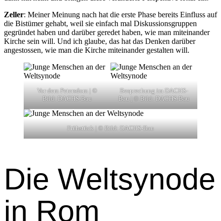
Zeller
: Mein­er Mei­n­ung nach hat die erste Phase bere­its Ein­fluss auf
die Bistümer gehabt, weil sie ein­fach mal Diskus­sion­s­grup­pen
gegrün­det haben und darüber gere­det haben, wie man miteinan­der
Kirche sein will. Und ich glaube, das hat das Denken darüber
angestossen, wie man die Kirche miteinan­der gestal­ten will.
Vor dem Peters­dom | ©
Besprechung im DACHS-
Bild: DACHS-Bau
Bau | © Bild: DACHS-Bau
Früh­stück | © Bild: DACHS-Bau
Die Welt­syn­ode
in Rom