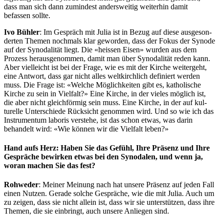
dass man sich dann zumin­d­est ander­sweit­ig weit­er­hin damit
befassen sollte.
Ivo Büh­ler
: Im Gespräch mit Julia ist in Bezug auf diese aus­geson­
derten The­men nochmals klar gewor­den, dass der Fokus der Syn­ode
auf der Syn­odal­ität liegt. Die «heis­sen Eisen» wur­den aus dem
Prozess her­ausgenom­men, damit man über Syn­odal­ität reden kann.
Aber vielle­icht ist bei der Frage, wie es mit der Kirche weit­erge­ht,
eine Antwort, dass gar nicht alles weltkirch­lich definiert wer­den
muss. Die Frage ist: «Welche Möglichkeit­en gibt es, katholis­che
Kirche zu sein in Vielfalt?» Eine Kirche, in der vieles möglich ist,
die aber nicht gle­ich­för­mig sein muss. Eine Kirche, in der auf kul­
turelle Unter­schiede Rück­sicht genom­men wird. Und so wie ich das
Instru­men­tum laboris ver­ste­he, ist das schon etwas, was darin
behan­delt wird: «Wie kön­nen wir die Vielfalt leben?»
Hand aufs Herz: Haben Sie das Gefühl, Ihre Präsenz und Ihre
Gespräche bewirken etwas bei den Synodalen, und wenn ja,
woran machen Sie das fest?
Rohwed­er
: Mein­er Mei­n­ung nach hat unsere Präsenz auf jeden Fall
einen Nutzen. Ger­ade solche Gespräche, wie die mit Julia. Auch um
zu zeigen, dass sie nicht allein ist, dass wir sie unter­stützen, dass ihre
The­men, die sie ein­bringt, auch unsere Anliegen sind.