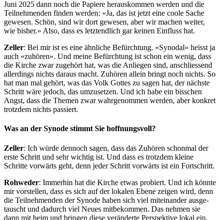
Juni 2025 dann noch die Papiere her­auskom­men wer­den und die
Teil­nehmenden find­en wer­den: «Ja, das ist jet­zt eine coole Sache
gewe­sen. Schön, sind wir dort gewe­sen, aber wir machen weit­er,
wie bish­er.» Also, dass es let­z­tendlich gar keinen Ein­fluss hat.
Zeller
: Bei mir ist es eine ähn­liche Befürch­tung. «Syn­odal» heisst ja
auch «zuhören». Und meine Befürch­tung ist schon ein wenig, dass
die Kirche zwar zuge­hört hat, was die Anliegen sind, anschliessend
allerd­ings nichts daraus macht. Zuhören allein bringt noch nichts. So
hat man mal gehört, was das Volk Gottes zu sagen hat, der näch­ste
Schritt wäre jedoch, das umzuset­zen. Und ich habe ein biss­chen
Angst, dass die The­men zwar wahrgenom­men wer­den, aber konkret
trotz­dem nichts passiert.
Was an der Synode stimmt Sie hoffnungsvoll?
Zeller
: Ich würde den­noch sagen, dass das Zuhören schon­mal der
erste Schritt und sehr wichtig ist. Und dass es trotz­dem kleine
Schritte vor­wärts geht, denn jed­er Schritt vor­wärts ist ein Fortschritt.
Rohwed­er
: Immer­hin hat die Kirche etwas pro­biert. Und ich kön­nte
mir vorstellen, dass es sich auf der lokalen Ebene zeigen wird, denn
die Teil­nehmenden der Syn­ode haben sich viel miteinan­der aus­ge­
tauscht und dadurch viel Neues mit­bekom­men. Das nehmen sie
dann mit heim und brin­gen diese verän­derte Per­spek­tive lokal ein.