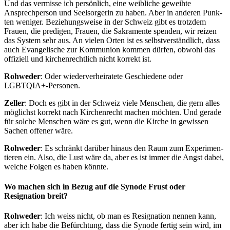
Und das ver­misse ich per­sön­lich, eine weib­liche gewei­hte
Ansprech­per­son und Seel­sorg­erin zu haben. Aber in anderen Punk­
ten weniger. Beziehungsweise in der Schweiz gibt es trotz­dem
Frauen, die predi­gen, Frauen, die Sakra­mente spenden, wir reizen
das Sys­tem sehr aus. An vie­len Orten ist es selb­stver­ständlich, dass
auch Evan­ge­lis­che zur Kom­mu­nion kom­men dür­fen, obwohl das
offiziell und kirchen­rechtlich nicht kor­rekt ist.
Rohwed­er
: Oder wiederver­heiratete Geschiedene oder
LGBTQIA+-Personen.
Zeller
: Doch es gibt in der Schweiz viele Men­schen, die gern alles
möglichst kor­rekt nach Kirchen­recht machen möcht­en. Und ger­ade
für solche Men­schen wäre es gut, wenn die Kirche in gewis­sen
Sachen offen­er wäre.
Rohwed­er
: Es schränkt darüber hin­aus den Raum zum Exper­i­men­
tieren ein. Also, die Lust wäre da, aber es ist immer die Angst dabei,
welche Fol­gen es haben kön­nte.
Wo machen sich in Bezug auf die Synode Frust oder
Resignation breit?
Rohwed­er
: Ich weiss nicht, ob man es Res­ig­na­tion nen­nen kann,
aber ich habe die Befürch­tung, dass die Syn­ode fer­tig sein wird, im