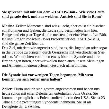
Sie sprechen mit mir aus dem «DACHS-Bau». Wie viele Leute
sind gerade dort, und aus welchem Antrieb sind Sie in Rom?
Mari­na Zeller
: Momen­tan sind wir zu acht, aber es ist ein biss­chen
ein Kom­men und Gehen, die Leute sind ver­schieden lang hier.
Einige sind ein paar Tage da, die meis­ten aber eine Woche. Ivo Büh­
ler und Gre­gor Pod­schun, zwei Pro­jek­tleit­er des DACHS-Baus,
sind die ganze Zeit über da.
Das Ziel, mit dem wir angereist sind, ist es, die Jugend an oder sog­ar
in die Syn­ode zu brin­gen, durch Gespräche mit ver­schiede­nen Syn­
odalen. Wir möcht­en von ihnen etwas über die Syn­ode und ihre
Erfahrun­gen hören, aber wir wollen ihnen auch unsere Mei­n­un­gen
und Anliegen in einem offe­nen Gespräch näher­brin­gen.
Die Synode hat vor wenigen Tagen begonnen. Mit wem
konnten Sie sich bisher unterhalten?
Zeller
: Flurin und ich sind gestern angekom­men und haben uns
heute schon mit ein­er Delegierten unter­hal­ten, Julia Osę­ka. Sie
kommt ursprünglich aus Polen, studiert aber in den USA. Sie ist 23
Jahre alt, die zweitjüng­ste Syn­oden­teil­nehmerin. Sie ist als
Delegierte der USA hier.