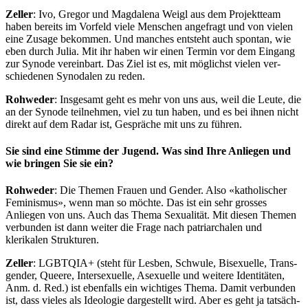
Zeller
: Ivo, Gre­gor und Mag­dale­na Wei­gl aus dem Pro­jek­t­team
haben bere­its im Vor­feld viele Men­schen ange­fragt und von vie­len
eine Zusage bekom­men. Und manch­es entste­ht auch spon­tan, wie
eben durch Julia. Mit ihr haben wir einen Ter­min vor dem Ein­gang
zur Syn­ode vere­in­bart. Das Ziel ist es, mit möglichst vie­len ver­
schiede­nen Syn­odalen zu reden.
Rohwed­er
: Ins­ge­samt geht es mehr von uns aus, weil die Leute, die
an der Syn­ode teil­nehmen, viel zu tun haben, und es bei ihnen nicht
direkt auf dem Radar ist, Gespräche mit uns zu führen.
Sie sind eine Stimme der Jugend. Was sind Ihre Anliegen und
wie bringen Sie sie ein?
Rohwed­er
: Die The­men Frauen und Gen­der. Also «katholis­ch­er
Fem­i­nis­mus», wenn man so möchte. Das ist ein sehr gross­es
Anliegen von uns. Auch das The­ma Sex­u­al­ität. Mit diesen The­men
ver­bun­den ist dann weit­er die Frage nach patri­ar­chalen und
klerikalen Struk­turen.
Zeller
: LGBTQIA+ (ste­ht für Les­ben, Schwule, Bisex­uelle, Trans­
gen­der, Queere, Inter­sex­uelle, Asex­uelle und weit­ere Iden­titäten,
Anm. d. Red.) ist eben­falls ein wichtiges The­ma. Damit ver­bun­den
ist, dass vieles als Ide­olo­gie dargestellt wird. Aber es geht ja tat­säch­