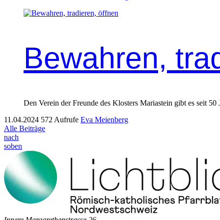
Bewahren, trad
Den Vere­in der Fre­unde des Klosters Mari­astein gibt es seit 50 
11.04.2024
572 Aufrufe
Eva Meienberg
Alle Beiträge
nach
soben
Innere Mar­garethen­strasse 26