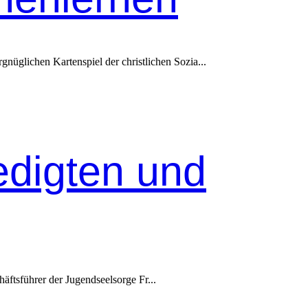
nüglichen Kartenspiel der christlichen Sozia...
edigten und
ts­führer der Jugend­seel­sorge Fr...