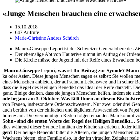
«Junge Menschen brauchen eine erwachse
15.10.2018
647 Aufrufe
Marie-Christine Andres Schürch
Mau­ro-Giuseppe Lep­ori ist der Schweiz­er Gen­er­alobere des Zis­
Der ehe­ma­lige Abt von Hau­terive nimmt im Auf­trag der Orden
Die Kirche müsse der Jugend mit der Reife eines Erwach­sen beis­
Mau­ro-Giuseppe Lep­ori, was ist Ihr Beitrag zur Syn­ode? Mau­r
ka oder Asien. Diese jun­gen Men­schen sagen es selb­st: Sie wollen m
eines Men­schen anbi­eten, der auf seinem Lebensweg und in sein­er Bez
dass die Regel des Heili­gen Benedikt das Ide­al der Reife darstellt. Di
ganz. Einige denken, dass sie jun­gen Men­schen helfen, indem sie sich 
ode begann am 3. Okto­ber. Was fällt Ihnen an diesem Bischof­str­e­
von Frauen, ins­beson­dere Ordenss­chwest­ern. Nur zwei oder drei Gen­e
auch berührt von der ein­fachen und täglichen Anwe­sen­heit von Paps
hören» auf. Die vier­minüti­gen Reden fol­gen einan­der. Man kommt v
Sohn» sind die ersten Worte der Regel des Heili­gen Benedikt…
S
dies während dieser Syn­ode inmit­ten der Kirche zu erleben. Jed­er tei
gen?
Der heilige Benedikt bit­tet die Älteren, die jun­gen Men­schen z
Wach­sens bieten; eine Fam­i­lie also, in der im virtuellen Zeital­ter re