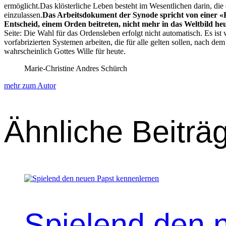
ermöglicht.Das klöster­liche Leben beste­ht im Wesentlichen darin, die
einzu­lassen.
Das Arbeits­doku­ment der Syn­ode spricht von ein­er «Ku
Entscheid, einem Orden beitreten, nicht mehr in das Welt­bild heu
Seite: Die Wahl für das Ordensleben erfol­gt nicht automa­tisch. Es ist
vor­fab­rizierten Sys­te­men arbeit­en, die für alle gel­ten sollen, nac
wahrschein­lich Gottes Wille für heute.
Marie-Christine Andres Schürch
mehr zum Autor
Ähnliche Beiträ
Spielend den 