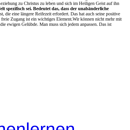
Beziehung zu Chris­tus zu leben und sich im Heili­gen Geist auf ihn
 spez­i­fisch sei. Bedeutet das, dass der unabän­der­liche
t, die eine län­gere Reifezeit erfordert. Das hat auch seine pos­i­tive
r freie Zugang ist ein wichtiges Ele­ment.Wir kön­nen nicht mehr mit
sslich die ewigen Gelübde. Man muss sich jedem anpassen. Das ist
nenlernen