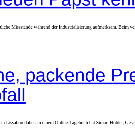
tliche Missstände während der Industrialisierung aufmerksam. Beim verg
he, packende Pr
all
in Liss­abon dabei. In einem Online-Tage­buch hat Simon Hohler, Geschäf