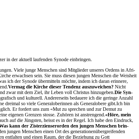
 in der aktuell laufend­en Syn­ode ein­brin­gen.
­fun­gen. Viele junge Men­schen sind Mit­glieder unseres Ordens in Afri­
Kirche erwach­sen sein. Sie muss diesen jun­gen Men­schen die Weisheit
s ich der Syn­ode über­mit­teln möchte, indem ich daran erin­nere,
gend.
Ver­mag die Kirche dieser Ten­denz auszuwe­ichen?
Nicht
 und zwar mit dem Ziel, ihr Leben voll Chris­tus hinzugeben.
Die Syn­
ografisch und kul­turell. Ander­er­seits bedauere ich die geringe Anzahl
 dreimal so viele Gen­er­aloberin­nen als Gen­er­alobere gibt.Ich bin
gänglich. Er fordert uns zum «Mut zu sprechen und zur Demut zu
ne eige­nen Gren­zen stosse. Zuhören ist anstren­gend.
«Höre, mein
 auch auf die Jüng­sten, heisst es in der Regel. Ich habe den Ein­druck,
Was kann der Zis­terzienseror­den den jun­gen Men­schen brin­
n jun­gen Men­schen einen Ort des gen­er­a­tio­nenüber­greifend­en
schen ent­fal­ten und einen Raum, der die Beziehung zu Gott