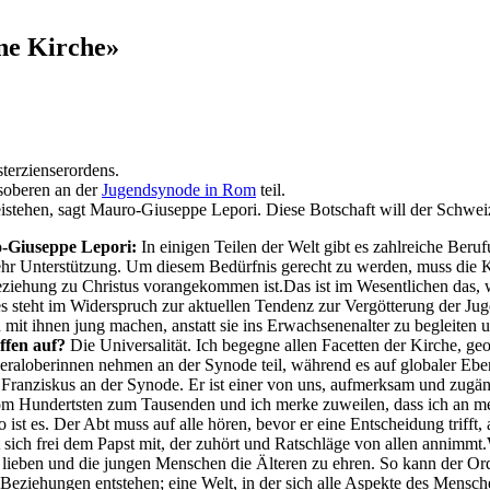
ne Kirche»
terzienseror­dens.
­soberen an der
Jugendsyn­ode in Rom
teil.
te­hen, sagt Mau­ro-Giuseppe Lep­ori. Diese Botschaft will der Schweiz­er
o-Giuseppe Lep­ori:
In eini­gen Teilen der Welt gibt es zahlre­iche Beru
ehr Unter­stützung. Um diesem Bedürf­nis gerecht zu wer­den, muss die 
iehung zu Chris­tus vor­angekom­men ist.Das ist im Wesentlichen das, wa
es ste­ht im Wider­spruch zur aktuellen Ten­denz zur Vergöt­terung der Ju
mit ihnen jung machen, anstatt sie ins Erwach­se­nenal­ter zu begleit­en
f­fen auf?
Die Uni­ver­sal­ität. Ich begeg­ne allen Facetten der Kirche, ge
r­aloberin­nen nehmen an der Syn­ode teil, während es auf glob­aler Ebene
t Franziskus an der Syn­ode. Er ist ein­er von uns, aufmerk­sam und zu
om Hun­dert­sten zum Tausenden und ich merke zuweilen, dass ich an mei
o ist es. Der Abt muss auf alle hören, bevor er eine Entschei­dung trifft,
lt sich frei dem Papst mit, der zuhört und Ratschläge von allen annimmt.
u lieben und die jun­gen Men­schen die Älteren zu ehren. So kann der Orde
ale Beziehun­gen entste­hen; eine Welt, in der sich alle Aspek­te des Men­