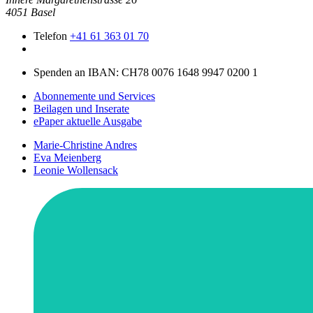
4051 Basel
Telefon
+41 61 363 01 70
Spenden an IBAN: CH78 0076 1648 9947 0200 1
Abonnemente und Services
Beilagen und Inserate
ePaper aktuelle Ausgabe
Marie-Christine Andres
Eva Meienberg
Leonie Wollensack