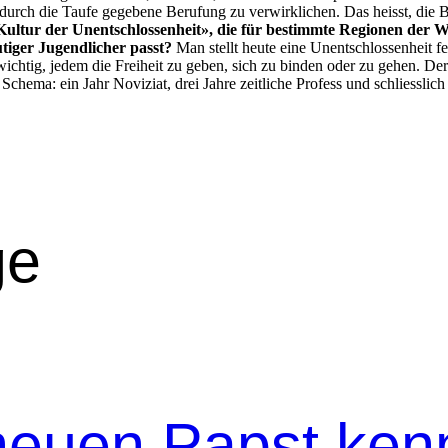
 durch die Taufe gegebene Beru­fung zu ver­wirk­lichen. Das heisst, die 
l­tur der Unentschlossen­heit», die für bes­timmte Regio­nen der Welt
tiger Jugendlich­er passt?
Man stellt heute eine Unentschlossen­heit fes
 wichtig, jedem die Frei­heit zu geben, sich zu binden oder zu gehen. De
h dem Schema: ein Jahr Noviziat, drei Jahre zeitliche Pro­fess und schlie
ge
neuen Papst ken