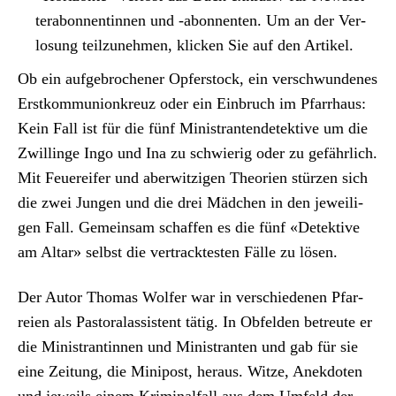
ter­abon­nentin­nen und ‑abon­nen­ten. Um an der Ver­
losung teilzunehmen, klick­en Sie auf den Artikel.
Ob ein aufge­broch­en­er Opfer­stock, ein ver­schwun­denes
Erstkom­mu­nionkreuz oder ein Ein­bruch im Pfar­rhaus:
Kein Fall ist für die fünf Min­is­tran­ten­de­tek­tive um die
Zwill­inge Ingo und Ina zu schwierig oder zu gefährlich.
Mit Feuereifer und aber­witzi­gen The­o­rien stürzen sich
die zwei Jun­gen und die drei Mäd­chen in den jew­eili­
gen Fall. Gemein­sam schaf­fen es die fünf «Detek­tive
am Altar» selb­st die ver­track­testen Fälle zu lösen.
Der Autor Thomas Wolfer war in ver­schiede­nen Pfar­
reien als Pas­toralas­sis­tent tätig. In Obfelden betreute er
die Min­is­tran­tinnen und Min­is­tran­ten und gab für sie
eine Zeitung, die Mini­post, her­aus. Witze, Anek­doten