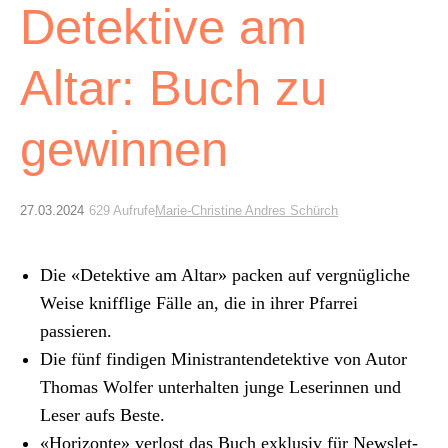
Archiv
Detektive am
Über uns
Altar: Buch zu
ePaper
gewinnen
aktuelle Ausgabe
27.03.2024
629 Aufrufe
Marie-Christine Andres Schürch
Suchen
Die «Detek­tive am Altar» pack­en auf vergnügliche
Weise knif­flige Fälle an, die in ihrer Pfar­rei
passieren.
Die fünf find­i­gen Min­is­tran­ten­de­tek­tive von Autor
Thomas Wolfer unter­hal­ten junge Leserin­nen und
Leser aufs Beste.
«Hor­i­zonte» ver­lost das Buch exk­lu­siv für Newslet­