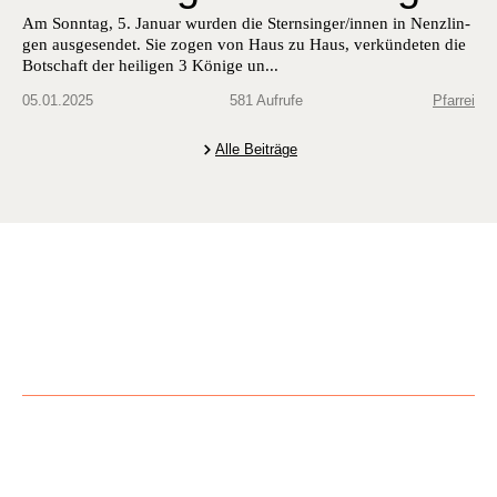
Am Son­ntag, 5. Jan­u­ar wur­den die Sternsinger/innen in Nen­zlin­
gen aus­ge­sendet. Sie zogen von Haus zu Haus, verkün­de­ten die
Botschaft der heili­gen 3 Könige un...
05.01.2025
581 Aufrufe
Pfarrei
Alle Beiträge