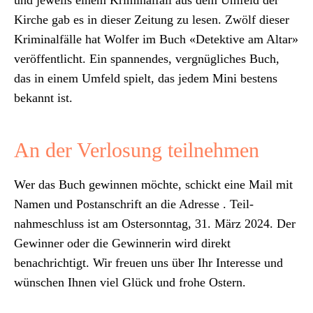
und jew­eils einem Krim­i­nal­fall aus dem Umfeld der
Kirche gab es in dieser Zeitung zu lesen. Zwölf dieser
Krim­i­nalfälle hat Wolfer im Buch «Detek­tive am Altar»
veröf­fentlicht. Ein span­nen­des, vergnüglich­es Buch,
das in einem Umfeld spielt, das jedem Mini bestens
bekan­nt ist.
An der Verlosung teilnehmen
Wer das Buch gewin­nen möchte, schickt eine Mail mit
Namen und Postan­schrift an die Adresse
. Teil­
nahmeschluss ist am Oster­son­ntag, 31. März 2024. Der
Gewin­ner oder die Gewin­ner­in wird direkt
benachrichtigt. Wir freuen uns über Ihr Inter­esse und
wün­schen Ihnen viel Glück und fro­he Ostern.