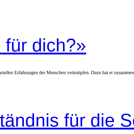
 für dich?»
­ten­ziellen Erfahrun­gen der Men­schen verknüpfen. Dazu hat er zusam­me
tändnis für die 