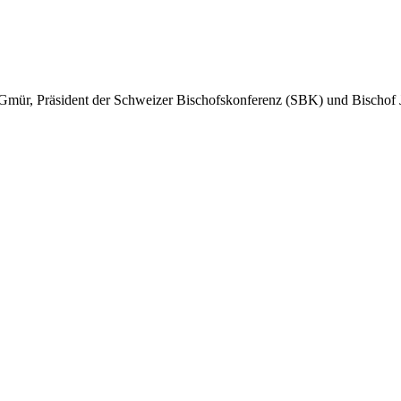
mür, Präsi­dent der Schweiz­er Bischof­skon­ferenz (SBK) und Bischof 