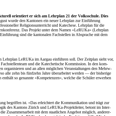
turell ori­en­tiert er sich am Lehrplan 21 der Volkss­chule. Dies
 August wurde den Kan­to­nen ein neuer Lehrplan zur Ein­führung
ioneller Reli­gion­sun­ter­richt und Kat­e­ch­ese. Lehrplan für die
nar­ienkon­ferenz. Das Pro­jekt unter dem Namen «LeRU­Ka» (Lehrplan
die Ein­führung sind die kan­tonalen Fach­stellen in Absprache mit dem
en Lehrplan LeRU­Ka im Aar­gau ein­führen soll. Der Zeit­plan sieht vor,
ach­stel­len­team und die Kat­e­chetis­che Kom­mis­sion. In den kom­
innen organ­isieren und an allen möglichen Ver­anstal­tun­gen den Mehrw­
alle zehn bis fün­fzehn Jahre über­ar­beit­et wer­den — der bish­erige
 enthält so genan­nte «Kom­pe­ten­zen», welche die Schüler erwer­ben
 begrif­f­en ist. «Das erle­ichtert die Kom­mu­nika­tion und trägt zur
ogik des Kan­tons Zürich und LeRU­Ka-Pro­jek­tleit­er, betont im Inter­
s die Zusam­me­nar­beit mit dem staatlichen Ange­bot möglich, ander­er­