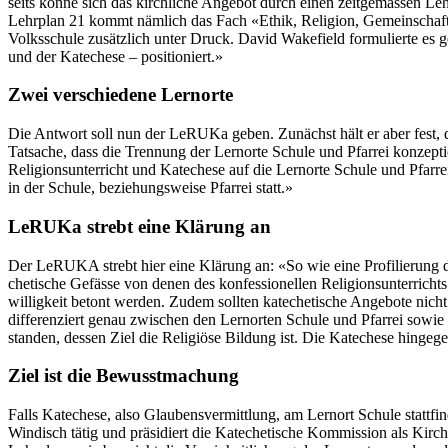
seits könne sich das kirch­liche Ange­bot durch einen zeit­gemässen Lehrpl
Lehrplan 21 kommt näm­lich das Fach «Ethik, Reli­gion, Gemein­schaft», da
Volkss­chule zusät­zlich unter Druck. David Wake­field for­mulierte es g
und der Kat­e­ch­ese – posi­tion­iert.»
Zwei verschiedene Lernorte
Die Antwort soll nun der LeRU­Ka geben. Zunächst hält er aber fest, da
Tat­sache, dass die Tren­nung der Ler­norte Schule und Pfar­rei konzep­tio
Reli­gion­sun­ter­richt und Kat­e­ch­ese auf die Ler­norte Schule und Pfar­
in der Schule, beziehungsweise Pfar­rei statt.»
LeRUKa strebt eine Klärung an
Der LeRU­KA strebt hier eine Klärung an: «So wie eine Pro­fil­ierung des ko
chetis­che Gefässe von denen des kon­fes­sionellen Reli­gion­sun­ter­richt
willigkeit betont wer­den. Zudem soll­ten kat­e­chetis­che Ange­bote nicht 
dif­feren­ziert genau zwis­chen den Ler­norten Schule und Pfar­rei sowie z
standen, dessen Ziel die Religiöse Bil­dung ist. Die Kat­e­ch­ese hin
Ziel ist die Bewusstmachung
Falls Kat­e­ch­ese, also Glaubensver­mit­tlung, am Ler­nort Schule stat­tfi
Windisch tätig und prä­si­diert die Kat­e­chetis­che Kom­mis­sion als K