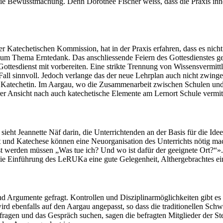
rn die Bewusst­machung. Denn Dorothee Fis­ch­er weiss, dass die Prax­is 
r Kat­e­chetis­chen Kom­mis­sion, hat in der Prax­is erfahren, dass es nicht
um The­ma Erntedank. Das anschliessende Feiern des Gottes­di­en­stes gehör
tes­di­enst mit vor­bere­it­en. Eine strik­te Tren­nung von Wis­sensver­mit­
em Fall sin­nvoll. Jedoch ver­lange das der neue Lehrplan auch nicht zwi
Kat­e­chetin. Im Aar­gau, wo die Zusam­me­nar­beit zwis­chen Schulen und 
er Ansicht nach auch kat­e­chetis­che Ele­mente am Ler­nort Schule ver­mit­
eht Jean­nette Näf darin, die Unter­rich­t­en­den an der Basis für die Ide
t und Kat­e­ch­ese kön­nen eine Neuor­gan­i­sa­tion des Unter­richts nötig m
usst wer­den müssen „Was tue ich? Und wo ist dafür der geeignete Ort?“».
 Ein­führung des LeRU­Ka eine gute Gele­gen­heit, Altherge­bracht­es ei
 Argu­mente gefragt. Kon­trollen und Diszi­pli­n­ar­möglichkeit­en gibt e
ird eben­falls auf den Aar­gau angepasst, so dass die tra­di­tionellen Schw
a­gen und das Gespräch suchen, sagen die befragten Mit­glieder der Ste