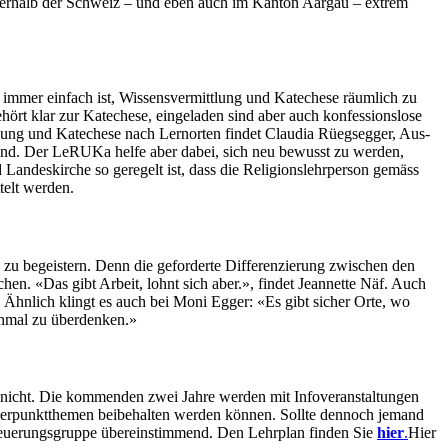
inner­halb der Schweiz – und eben auch im Kan­ton Aar­gau – extrem
 immer ein­fach ist, Wis­sensver­mit­tlung und Kat­e­ch­ese räum­lich zu
t klar zur Kat­e­ch­ese, ein­ge­laden sind aber auch kon­fes­sion­slose
tlung und Kat­e­ch­ese nach Ler­norten find­et Clau­dia Rüegseg­ger, Aus­
n­gend. Der LeRU­Ka helfe aber dabei, sich neu bewusst zu wer­den,
Lan­deskirche so geregelt ist, dass die Reli­gion­slehrper­son gemäss
telt wer­den.
e zu begeis­tern. Denn die geforderte Dif­feren­zierung zwis­chen den
achen. «Das gibt Arbeit, lohnt sich aber.», find­et Jean­nette Näf. Auch
 Ähn­lich klingt es auch bei Moni Egger: «Es gibt sich­er Orte, wo
n­mal zu über­denken.»
s nicht. Die kom­menden zwei Jahre wer­den mit Infover­anstal­tun­gen
­er­punk­t­the­men beibehal­ten wer­den kön­nen. Sollte den­noch jemand
uerungs­gruppe übere­in­stim­mend.
Den Lehrplan find­en Sie
hier
.
Hier