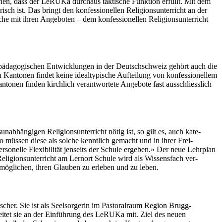
te­hen, dass der LeRU­Ka dur­chaus tak­tis­che Funk­tion erfüllt. Mit dem
h ist. Das bringt den kon­fes­sionellen Reli­gion­sun­ter­richt an der
e mit ihren Ange­boten – dem kon­fes­sionellen Reli­gion­sun­ter­richt
späd­a­gogis­chen Entwick­lun­gen in der Deutschschweiz gehört auch die
Kan­to­nen find­et keine ide­al­typ­is­che Aufteilung von kon­fes­sionellem
­to­nen find­en kirch­lich ver­ant­wortete Ange­bote fast auss­chliesslich
b­hängi­gen Reli­gion­sun­ter­richt nötig ist, so gilt es, auch kat­e­
, so müssen diese als solche ken­ntlich gemacht und in ihrer Frei­
r­son­elle Flex­i­bil­ität jen­seits der Schule ergeben.» Der neue Lehrplan
li­gion­sun­ter­richt am Ler­nort Schule wird als Wis­sens­fach ver­
ermöglichen, ihren Glauben zu erleben und zu leben.
s­ch­er. Sie ist als Seel­sorg­erin im Pas­toral­raum Region Brugg-
beit­et sie an der Ein­führung des LeRU­Ka mit. Ziel des neuen