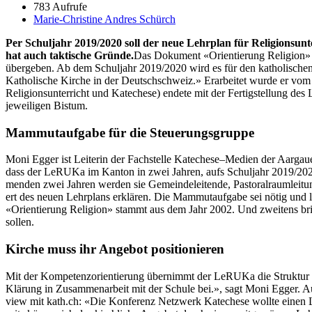
783 Aufrufe
Marie-Christine Andres Schürch
Per Schul­jahr 2019/2020 soll der neue Lehrplan für Reli­gion­sun­te
hat auch tak­tis­che Gründe.
Das Doku­ment «Ori­en­tierung Reli­gion» 
übergeben. Ab dem Schul­jahr 2019/2020 wird es für den katholis­chen Rel
Katholis­che Kirche in der Deutschschweiz.» Erar­beit­et wurde er vom
Reli­gion­sun­ter­richt und Kat­e­ch­ese) endete mit der Fer­tig­stel­lun
jew­eili­gen Bis­tum.
Mammutaufgabe für die Steuerungsgruppe
Moni Egger ist Lei­t­erin der Fach­stelle Katechese–Medien der Aar­gaue
dass der LeRU­Ka im Kan­ton in zwei Jahren, aufs Schul­jahr 2019/2020 h
menden zwei Jahren wer­den sie Gemein­delei­t­ende, Pas­toral­raum­leitu
ert des neuen Lehrplans erk­lären. Die Mam­mu­tauf­gabe sei nötig und l
«Ori­en­tierung Reli­gion» stammt aus dem Jahr 2002. Und zweit­ens br
sollen.
Kirche muss ihr Angebot positionieren
Mit der Kom­pe­ten­zori­en­tierung übern­immt der LeRU­Ka die Struk­tur 
Klärung in Zusam­me­nar­beit mit der Schule bei.», sagt Moni Egger. Auch
view mit kath.ch: «Die Kon­ferenz Net­zw­erk Kat­e­ch­ese wollte einen L