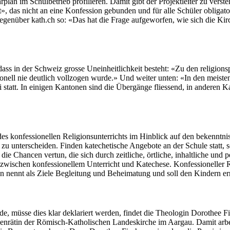
an im Schul­be­trieb pro­fil­ieren. Damit gibt der Pro­jek­tleit­er zu ver­s
s nicht an eine Kon­fes­sion gebun­den und für alle Schüler oblig­a­torisc
egenüber kath.ch so: «Das hat die Frage aufge­wor­fen, wie sich die Kirch
ss in der Schweiz grosse Unein­heitlichkeit beste­ht: «Zu den reli­gion­
nell nie deut­lich vol­l­zo­gen wurde.» Und weit­er unten: «In den meis­ten 
rei statt. In eini­gen Kan­to­nen sind die Übergänge fliessend, in anderen Kan
n­fes­sionellen Reli­gion­sun­ter­richts im Hin­blick auf den beken­nt­nisun­a
s zu unter­schei­den. Find­en kat­e­chetis­che Ange­bote an der Schule statt
die Chan­cen ver­tun, die sich durch zeitliche, örtliche, inhaltliche und pe
wis­chen kon­fes­sionellem Unter­richt und Kat­e­ch­ese. Kon­fes­sioneller Re
ge­gen nen­nt als Ziele Begleitung und Beheimatung und soll den Kindern 
nde, müsse dies klar deklar­i­ert wer­den, find­et die The­olo­gin Dorothee Fi
irchen­rätin der Römisch-Katholis­chen Lan­deskirche im Aar­gau. Damit ar