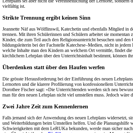
Lehrplans sei aber nicht die Vere­in­heitlichung der Ler­norte, son­de
vielfältig ist.
Strikte Trennung ergibt keinen Sinn
Jean­nette Näf aus Wölflinswil, Kat­e­chetin und eben­falls Mit­glied in de
tren­nen. Mit ihren Schü­lerin­nen und Schülern arbeit­et sie momen­tan z
Kinder, die zum Teil auch den Reli­gion­sun­ter­richt besuchen und den Got
bil­dungslei­t­erin bei der Fach­stelle Katechese–Medien, nicht in jed
welche Inhalte man den Kindern an welchem Ort ver­mit­tle, find­et die 
kirch­lichem Lehrplan über den Unter­richtsin­halt bes­timmt, kön­nen ihr
Überdenken statt über den Haufen werfen
Die grösste Her­aus­forderung bei der Ein­führung des neuen Lehrplans si
Ler­norten und die klarere Pro­fil­ierung von kon­fes­sionellem Unter­rich
Dorothee Fis­ch­er sagt: «Die Unter­rich­t­en­den wer­den sich neu bew
man für den neuen Lehrplan nicht viel umstellen muss. Jedoch wäre die
Zwei Jahre Zeit zum Kennenlernen
Falls jemand sich der Anwen­dung des neuen Lehrplans wider­set­zt, sind
und Weit­er­bil­dun­gen beim Umstellen helfen. Und die Pla­nung­shil­fe w
Schwierigkeit­en mit dem LeRU­Ka bekun­den, werde man sich­er nach­fr