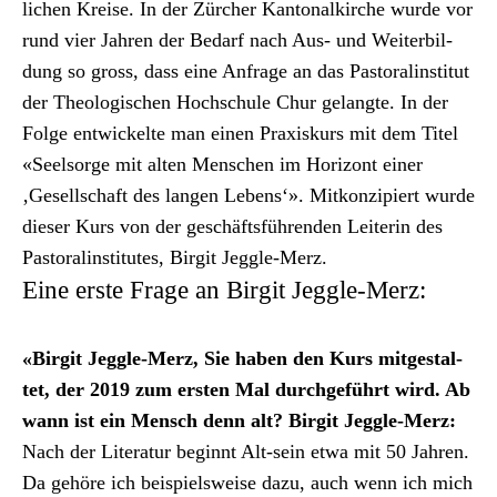
lichen Kreise. In der Zürcher Kan­ton­alkirche wurde vor
rund vier Jahren der Bedarf nach Aus- und Weit­er­bil­
dung so gross, dass eine Anfrage an das Pas­toralin­sti­tut
der The­ol­o­gis­chen Hochschule Chur gelangte. In der
Folge entwick­elte man einen Praxiskurs mit dem Titel
«Seel­sorge mit alten Men­schen im Hor­i­zont ein­er
‚Gesellschaft des lan­gen Lebens‘». Mitkonzip­iert wurde
dieser Kurs von der geschäfts­führen­den Lei­t­erin des
Pas­toralin­sti­tutes, Bir­git Jeg­gle-Merz.
Eine erste Frage an Birgit Jeggle-Merz:
«Bir­git Jeg­gle-Merz, Sie haben den Kurs mit­gestal­
tet, der 2019 zum ersten Mal durchge­führt wird. Ab
wann ist ein Men­sch denn alt?
Bir­git Jeg­gle-Merz:
Nach der Lit­er­atur begin­nt Alt-sein etwa mit 50 Jahren.
Da gehöre ich beispiel­sweise dazu, auch wenn ich mich