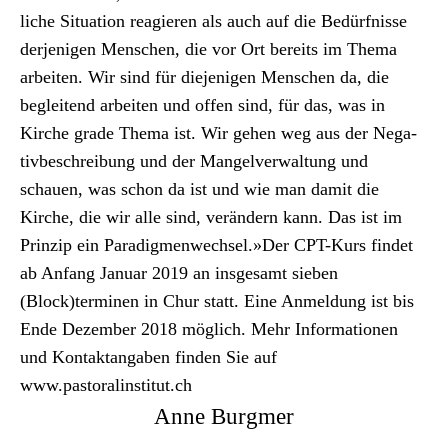
liche Sit­u­a­tion reagieren als auch auf die Bedürfnisse
der­jeni­gen Men­schen, die vor Ort bere­its im The­ma
arbeit­en. Wir sind für diejeni­gen Men­schen da, die
beglei­t­end arbeit­en und offen sind, für das, was in
Kirche grade The­ma ist. Wir gehen weg aus der Neg­a­
tivbeschrei­bung und der Man­gelver­wal­tung und
schauen, was schon da ist und wie man damit die
Kirche, die wir alle sind, verän­dern kann. Das ist im
Prinzip ein Par­a­dig­men­wech­sel.»Der CPT-Kurs find­et
ab Anfang Jan­u­ar 2019 an ins­ge­samt sieben
(Block)terminen in Chur statt. Eine Anmel­dung ist bis
Ende Dezem­ber 2018 möglich. Mehr Infor­ma­tio­nen
und Kon­tak­tangaben find­en Sie auf
www.pastoralinstitut.ch
Anne Burgmer