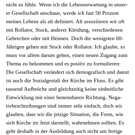
nicht so füh­le. Wenn ich die Lebenser­wartung in unser­
er Gesellschaft anschaue, werde ich fast 50 Prozent
meines Lebens als alt definiert. Alt assozi­ieren wir oft
mit Rol­la­tor, Stock, ander­er Klei­dung, ver­schiede­nen
Gebrechen oder mit Heimen. Doch die wenig­sten 60-
Jähri­gen gehen mit Stock oder Rol­la­tor. Ich glaube, es
muss vor allem darum gehen, einen neuen Zugang zum
The­ma zu bekom­men und es pos­i­tiv zu for­mulieren:
Die Gesellschaft verän­dert sich demografisch und damit
ist auch die Sozialgestalt der Kirche im Fluss. Es gibt
tausend Auf­brüche und gle­ichzeit­ig keine ein­heitliche
Entwick­lung mit ein­er benennbaren Rich­tung. Neg­a­
tivbeschrei­bun­gen sind immer sehr ein­fach, doch wir
glauben, dass wir die jet­zige Sit­u­a­tion, die Form, wie
sich Kirche im Jet­zt darstellt, wahrnehmen soll­ten. Es
geht deshalb in der Aus­bil­dung auch nicht um fer­tige