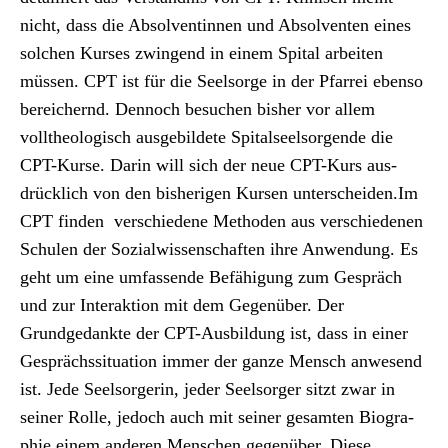
nicht, dass die Absol­ventin­nen und Absol­ven­ten eines
solchen Kurs­es zwin­gend in einem Spi­tal arbeit­en
müssen. CPT ist für die Seel­sorge in der Pfar­rei eben­so
bere­ich­ernd. Den­noch besuchen bish­er vor allem
vollthe­ol­o­gisch aus­ge­bildete Spi­talseel­sor­gende die
CPT-Kurse. Darin will sich der neue CPT-Kurs aus­
drück­lich von den bish­eri­gen Kursen unter­schei­den.Im
CPT find­en ver­schiedene Meth­o­d­en aus ver­schiede­nen
Schulen der Sozial­wis­senschaften ihre Anwen­dung. Es
geht um eine umfassende Befähi­gung zum Gespräch
und zur Inter­ak­tion mit dem Gegenüber. Der
Grundgedank­te der CPT-Aus­bil­dung ist, dass in ein­er
Gesprächssi­t­u­a­tion immer der ganze Men­sch anwe­send
ist. Jede Seel­sorg­erin, jed­er Seel­sorg­er sitzt zwar in
sein­er Rolle, jedoch auch mit sein­er gesamten Biogra­
phie einem anderen Men­schen gegenüber. Diese