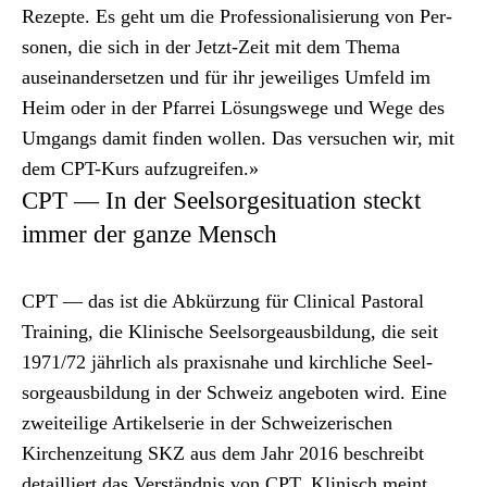
Rezepte. Es geht um die Pro­fes­sion­al­isierung von Per­
so­n­en, die sich in der Jet­zt-Zeit mit dem The­ma
auseinan­der­set­zen und für ihr jew­eiliges Umfeld im
Heim oder in der Pfar­rei Lösungswege und Wege des
Umgangs damit find­en wollen. Das ver­suchen wir, mit
dem CPT-Kurs aufzu­greifen.»
CPT — In der Seelsorgesituation steckt
immer der ganze Mensch
CPT — das ist die Abkürzung für Clin­i­cal Pas­toral
Train­ing, die Klin­is­che Seel­sorgeaus­bil­dung, die seit
1971/72 jährlich als prax­is­na­he und kirch­liche Seel­
sorgeaus­bil­dung in der Schweiz ange­boten wird. Eine
zweit­eilige Artikelserie in der Schweiz­erischen
Kirchen­zeitung SKZ aus dem Jahr 2016 beschreibt
detail­liert das Ver­ständ­nis von CPT. Klin­isch meint