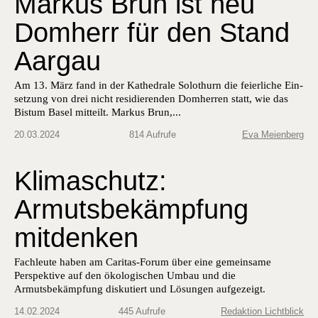
Markus Brun ist neu
Domherr für den Stand
Aargau
Am 13. März fand in der Kathe­drale Solothurn die feier­liche Ein­
set­zung von drei nicht resi­dieren­den Domher­ren statt, wie das
Bis­tum Basel mit­teilt. Markus Brun,...
20.03.2024
814 Aufrufe
Eva Meienberg
Klimaschutz:
Armutsbekämpfung
mitdenken
Fachleute haben am Caritas-Forum über eine gemeinsame
Perspektive auf den ökologischen Umbau und die
Armutsbekämpfung diskutiert und Lösungen aufgezeigt.
14.02.2024
445 Aufrufe
Redaktion Lichtblick