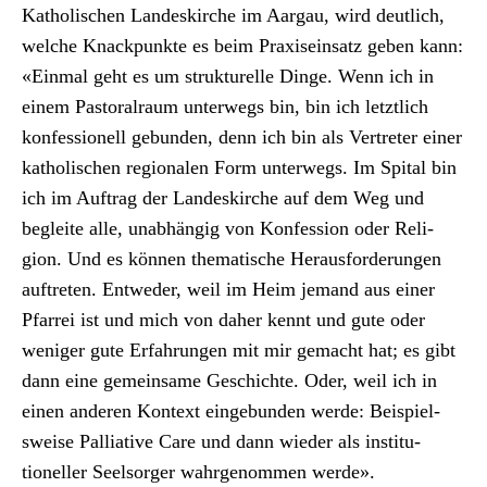
Katholis­chen Lan­deskirche im Aar­gau, wird deut­lich,
welche Knack­punk­te es beim Praxi­sein­satz geben kann:
«Ein­mal geht es um struk­turelle Dinge. Wenn ich in
einem Pas­toral­raum unter­wegs bin, bin ich let­ztlich
kon­fes­sionell gebun­den, denn ich bin als Vertreter ein­er
katholis­chen regionalen Form unter­wegs. Im Spi­tal bin
ich im Auf­trag der Lan­deskirche auf dem Weg und
begleite alle, unab­hängig von Kon­fes­sion oder Reli­
gion. Und es kön­nen the­ma­tis­che Her­aus­forderun­gen
auftreten. Entwed­er, weil im Heim jemand aus ein­er
Pfar­rei ist und mich von daher ken­nt und gute oder
weniger gute Erfahrun­gen mit mir gemacht hat; es gibt
dann eine gemein­same Geschichte. Oder, weil ich in
einen anderen Kon­text einge­bun­den werde: Beispiel­
sweise Pal­lia­tive Care und dann wieder als insti­tu­
tioneller Seel­sorg­er wahrgenom­men werde».