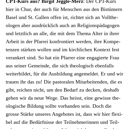
CPT-Kurs aus? Bir­git Jeg­gle-Merz
: Der CPT-Kurs
hier in Chur, der auch für Men­schen aus den Bistümern
Basel und St. Gallen offen ist, richtet sich an Vollthe­
olo­gen aber aus­drück­lich auch an Reli­gion­späd­a­gogen
und let­ztlich an alle, die mit dem The­ma Alter in ihrer
Arbeit in der Pfar­rei kon­fron­tiert wer­den, ihre Kom­pe­
ten­zen stärken wollen und im kirch­lichen Kon­text fest
ver­ankert sind. So hat ein Pfar­rer eine engagierte Frau
aus sein­er Gemeinde, die sich the­ol­o­gisch eben­falls
weit­er­bildet, für die Aus­bil­dung angemeldet. Er und wir
trauen ihr das zu! Die pas­toralen Mitar­bei­t­en­den, die es
gibt, reichen nicht, um den Bedarf zu deck­en, deshalb
gehen wir da neue Wege. Das heisst, eine gewisse the­
ol­o­gis­che Bil­dung sollte vorhan­den sein. Doch die
grosse Stärke unseres Ange­botes ist, dass wir hier flex­i­
bel auf die Bedürfnisse der Teil­nehmerin­nen und Teil­