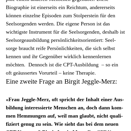
Biogra­phie ist ein­er­seits ein Reich­tum, ander­er­seits
kön­nen einzelne Episo­den zum Stolper­stein für den
Seel­sor­gen­den wer­den. Die eigene Per­son ist das
wichtig­ste Instru­ment für die Seel­sor­gen­den, deshalb ist
Seel­sorgeaus­bil­dung per­sön­lichkeit­sori­en­tiert: Seel­
sorge braucht reife Per­sön­lichkeit­en, die sich selb­st
ken­nen und ihr Gegenüber wirk­lich ken­nen­ler­nen
möcht­en. Den­noch ist die CPT-Aus­bil­dung – so ein
oft geäussertes Vorurteil – keine Ther­a­pie.
Eine zweite Frage an Birgit Jeggle-Merz:
«Frau Jeg­gle-Merz, oft spricht der Inhalt ein­er Aus­
bil­dung inter­essierte Men­schen an, doch dann kom­
men Hem­mungen auf, weil man glaubt, nicht qual­i­
fiziert genug zu sein. Wie sieht das bei dem neuen