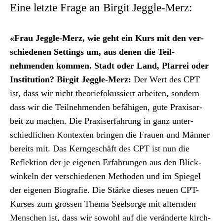
Eine letzte Frage an Birgit Jeggle-Merz:
«Frau Jeg­gle-Merz, wie geht ein Kurs mit den ver­
schiede­nen Set­tings um, aus denen die Teil­
nehmenden kom­men. Stadt oder Land, Pfar­rei oder
Insti­tu­tion? Bir­git Jeg­gle-Merz:
Der Wert des CPT
ist, dass wir nicht the­o­riefokussiert arbeit­en, son­dern
dass wir die Teil­nehmenden befähi­gen, gute Prax­is­ar­
beit zu machen. Die Praxis­er­fahrung in ganz unter­
schiedlichen Kon­tex­ten brin­gen die Frauen und Män­ner
bere­its mit. Das Kerngeschäft des CPT ist nun die
Reflek­tion der je eige­nen Erfahrun­gen aus den Blick­
winkeln der ver­schiede­nen Meth­o­d­en und im Spiegel
der eige­nen Biografie. Die Stärke dieses neuen CPT-
Kurs­es zum grossen The­ma Seel­sorge mit altern­den
Men­schen ist, dass wir sowohl auf die verän­derte kirch­