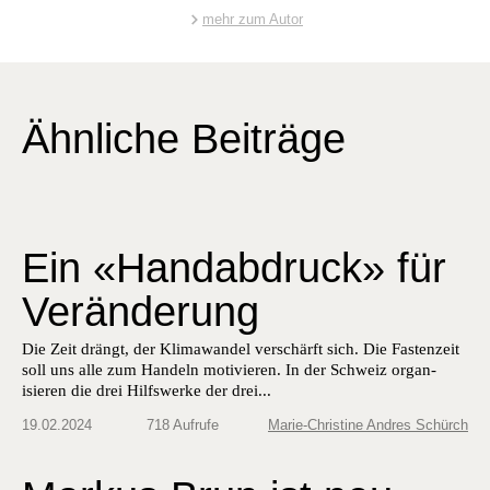
mehr zum Autor
Ähnliche Beiträge
Ein «Handabdruck» für
Veränderung
Die Zeit drängt, der Kli­mawan­del ver­schärft sich. Die Fas­ten­zeit
soll uns alle zum Han­deln motivieren. In der Schweiz organ­
isieren die drei Hil­f­swerke der drei...
19.02.2024
718 Aufrufe
Marie-Christine Andres Schürch