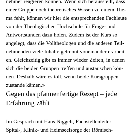
nehmer reagieren kön­nen. Wenn sich her­ausstellt, dass
ein­er Gruppe noch the­o­retis­ches Wis­sen zu einem The­
ma fehlt, kön­nen wir hier die entsprechen­den Fach­leute
von der The­ol­o­gis­chen Hochschule für Frage- und
Antwort­stun­den dazu holen. Zudem ist der Kurs so
angelegt, dass die Vollthe­olo­gen und die anderen Teil­
nehmenden viele Inhalte getren­nt voneinan­der erar­beit­
en. Gle­ichzeit­ig gibt es immer wieder Zeit­en, in denen
sich die bei­den Grup­pen tre­f­fen und aus­tauschen kön­
nen. Deshalb wäre es toll, wenn bei­de Kurs­grup­pen
zus­tande kämen.»
Gegen das pfannenfertige Rezept – jede
Erfahrung zählt
Im Gespräch mit Hans Niggeli, Fach­stel­len­leit­er
Spital‑, Klinik- und Heim­seel­sorge der Römisch-