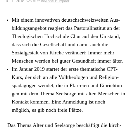
Archiv
01.11.2018
525 Aufrufe
Anne Burgmer
Über uns
Mit einem inno­v­a­tiv­en deutschschweizweit­en Aus­
bil­dungsange­bot reagiert das Pas­toralin­sti­tut an der
The­ol­o­gis­chen Hochschule Chur auf den Umstand,
ePaper
dass sich die Gesellschaft und damit auch die
aktuelle Ausgabe
Sozialgestalt von Kirche verän­dert: Immer mehr
Men­schen wer­den bei guter Gesund­heit immer älter.
Im Jan­u­ar 2019 startet der erste the­ma­tis­che CPT-
Suchen
Kurs, der sich an alle Vollthe­olo­gen und Reli­gion­
späd­a­gogen wen­det, die in Pfar­reien und Ein­rich­tun­
gen mit dem The­ma Seel­sorge mit alten Men­schen in
Kon­takt kom­men. Eine Anmel­dung ist noch
möglich, es gib noch freie Plätze.
Das The­ma Alter und Seel­sorge beschäftigt die kirch­