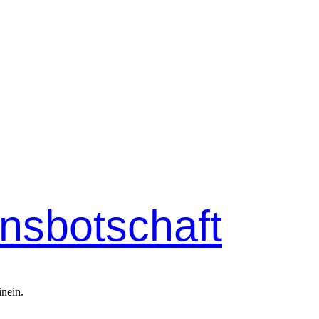
ensbotschaft
inein.