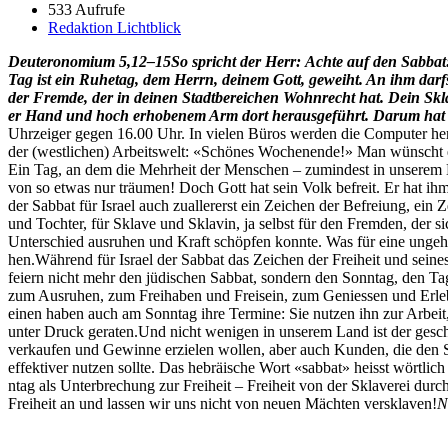
533 Aufrufe
Redaktion Lichtblick
Deuteronomi­um 5,12–15
So spricht der Herr:
Achte auf den Sab­bat:
Tag ist ein Ruhetag, dem Her­rn, deinem Gott, gewei­ht. An ihm darf
der Fremde, der in deinen Stadt­bere­ichen Wohn­recht hat. Dein Skl
er Hand und hoch erhoben­em Arm dort her­aus­ge­führt. Darum hat es
Uhrzeiger gegen 16.00 Uhr. In vie­len Büros wer­den die Com­put­er he
der (west­lichen) Arbeitswelt: «Schönes Woch­enende!» Man wün­scht e
Ein Tag, an dem die Mehrheit der Men­schen – zumin­d­est in unserem Ku
von so etwas nur träu­men! Doch Gott hat sein Volk befre­it. Er hat ih
der Sab­bat für Israel auch zuallererst ein Zeichen der Befreiung, ein Z
und Tochter, für Sklave und Sklavin, ja selb­st für den Frem­den, de
Unter­schied aus­ruhen und Kraft schöpfen kon­nte. Was für eine unge­h
hen.Während für Israel der Sab­bat das Zeichen der Frei­heit und seines 
feiern nicht mehr den jüdis­chen Sab­bat, son­dern den Son­ntag, den Ta
zum Aus­ruhen, zum Frei­haben und Frei­sein, zum Geniessen und Erlebe
einen haben auch am Son­ntag ihre Ter­mine: Sie nutzen ihn zur Arbeit,
unter Druck ger­at­en.Und nicht weni­gen in unserem Land ist der gesch
verkaufen und Gewinne erzie­len wollen, aber auch Kun­den, die den Son
effek­tiv­er nutzen sollte. Das hebräis­che Wort «sab­bat» heisst wört
ntag als Unter­brechung zur Frei­heit – Frei­heit von der Sklaverei dur
Frei­heit an und lassen wir uns nicht von neuen Mächt­en ver­sklaven!
N