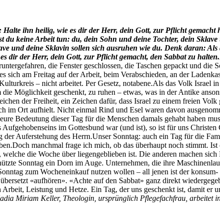
 Halte ihn heilig, wie es dir der Herr, dein Gott, zur Pflicht gemacht 
­st du keine Arbeit tun: du, dein Sohn und deine Tochter, dein Sklav
ave und deine Sklavin sollen sich aus­ruhen wie du.
Denk daran: Als d
 dir der Herr, dein Gott, zur Pflicht gemacht, den Sab­bat zu hal­ten.
run­terge­fahren, die Fen­ster geschlossen, die Taschen gepackt und die
s sich am Fre­itag auf der Arbeit, beim Ver­ab­schieden, an der Ladenk
l­turkreis – nicht arbeit­et. Per Gesetz, notabene.Als das Volk Israel i
m die Möglichkeit geschenkt, zu ruhen – etwas, was in der Antike anson­s
eichen der Frei­heit, ein Zeichen dafür, dass Israel zu einem freien Volk 
r sich im Ort aufhielt. Nicht ein­mal Rind und Esel waren davon ausgeno
eure Bedeu­tung dieser Tag für die Men­schen damals gehabt haben musste
Aufge­hoben­seins im Gottes­bund war (und ist), so ist für uns Chris­ten 
g der Aufer­ste­hung des Her­rn.Unser Son­ntag: auch ein Tag für die Fam­i
n.Doch manch­mal frage ich mich, ob das über­haupt noch stimmt. Ist der
 welche die Woche über liegenge­blieben ist. Die anderen machen sich Fre
ützte Son­ntag ein Dorn im Auge. Unternehmen, die ihre Maschi­nen­laufze
­ntag zum Woch­eneinkauf nutzen wollen – all jenen ist der kon­sum- und
lich über­set­zt «aufhören». «Achte auf den Sab­bat» ganz direkt wiederg
ch Arbeit, Leis­tung und Het­ze. Ein Tag, der uns geschenkt ist, damit er
adia Miri­am Keller, The­olo­gin, ursprünglich Pflege­fach­frau,
arbeit­et 