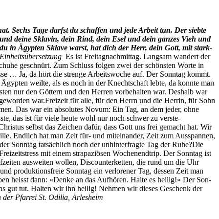
hat.
Sechs Tage darf­st du schaf­fen und jede Arbeit tun.
Der siebte
e und deine Sklavin, dein Rind, dein Esel und dein ganzes Vieh und
u in Ägypten Sklave warst, hat dich der Herr, dein Gott, mit stark­
Ein­heit­süber­set­zung
Es ist Fre­ita­gnach­mit­tag. Langsam wan­dert der
 Schuhe geschnürt. Zum Schluss fol­gen zwei der schön­sten Worte in
asse … Ja, da hört die strenge Arbeitswoche auf. Der Son­ntag kommt.
n Ägypten weilte, als es noch in der Knechtschaft lebte, da kon­nte man
ten nur den Göt­tern und den Her­ren vor­be­hal­ten war. Deshalb war
gewor­den war.Freizeit für alle, für den Her­rn und die Her­rin, für Sohn
m­men. Das war ein absolutes Novum: Ein Tag, an dem jed­er, ohne
, das ist für viele heute wohl nur noch schw­er zu ver­ste­
Chris­tus selb­st das Zeichen dafür, dass Gott uns frei gemacht hat. Wir
­lie. Endlich hat man Zeit für- und miteinan­der, Zeit zum Auss­pan­nen,
 Son­ntag tat­säch­lich noch der unhin­ter­fragte Tag der Ruhe?Die
izeit­stress mit einem stra­paz­iösen Woch­enendtrip. Der Son­ntag ist
it­en ausweit­en wollen, Dis­coun­ter­ket­ten, die rund um die Uhr
 pro­duk­tions­freie Son­ntag ein ver­loren­er Tag, dessen Zeit man
egeben heisst dann: «Denke an das Aufhören. Halte es heilig!» Der Son­
 uns gut tut. Hal­ten wir ihn heilig! Nehmen wir dieses Geschenk der
in der Pfar­rei St. Odil­ia, Arlesheim