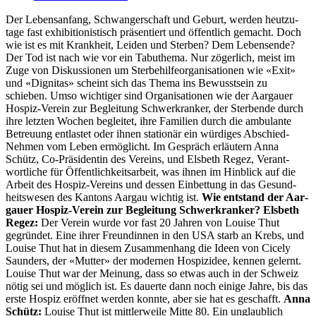
Der Leben­san­fang, Schwanger­schaft und Geburt, wer­den heutzu­
tage fast exhi­bi­tion­is­tisch präsen­tiert und öffentlich gemacht. Doch
wie ist es mit Krankheit, Lei­den und Ster­ben? Dem Lebensende?
Der Tod ist nach wie vor ein Tabuthe­ma. Nur zöger­lich, meist im
Zuge von Diskus­sio­nen um Ster­be­hil­fe­or­gan­i­sa­tio­nen wie «Exit»
und «Dig­ni­tas» scheint sich das The­ma ins Bewusst­sein zu
schieben. Umso wichtiger sind Organ­i­sa­tio­nen wie der Aar­gauer
Hos­piz-Vere­in zur Begleitung Schw­erkranker, der Ster­bende durch
ihre let­zten Wochen begleit­et, ihre Fam­i­lien durch die ambu­lante
Betreu­ung ent­lastet oder ihnen sta­tionär ein würdi­ges Abschied-
Nehmen vom Leben ermöglicht. Im Gespräch erläutern Anna
Schütz, Co-Präsi­dentin des Vere­ins, und Els­beth Regez, Ver­ant­
wortliche für Öffentlichkeit­sar­beit, was ihnen im Hin­blick auf die
Arbeit des Hos­piz-Vere­ins und dessen Ein­bet­tung in das Gesund­
heitswe­sen des Kan­tons Aar­gau wichtig ist.
Wie ent­stand der Aar­
gauer Hos­piz-Vere­in zur Begleitung Schw­erkranker? Els­beth
Regez:
Der Vere­in wurde vor fast 20 Jahren von Louise Thut
gegrün­det. Eine ihrer Fre­undin­nen in den USA starb an Krebs, und
Louise Thut hat in diesem Zusam­men­hang die Ideen von Cice­ly
Saun­ders, der «Mut­ter» der mod­er­nen Hos­pizidee, ken­nen gel­ernt.
Louise Thut war der Mei­n­ung, dass so etwas auch in der Schweiz
nötig sei und möglich ist. Es dauerte dann noch einige Jahre, bis das
erste Hos­piz eröffnet wer­den kon­nte, aber sie hat es geschafft.
Anna
Schütz:
Louise Thut ist mit­tler­weile Mitte 80. Ein unglaublich