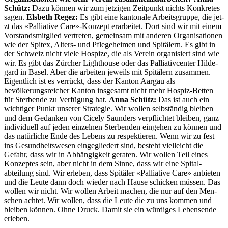
Schütz:
Dazu kön­nen wir zum jet­zi­gen Zeit­punkt nichts Konkretes
sagen.
Els­beth Regez:
Es gibt eine kan­tonale Arbeits­gruppe, die jet­
zt das «Pal­lia­tive Care»-Konzept erar­beit­et. Dort sind wir mit einem
Vor­standsmit­glied vertreten, gemein­sam mit anderen Organ­i­sa­tio­nen
wie der Spi­tex, Alters- und Pflege­heimen und Spitälern. Es gibt in
der Schweiz nicht viele Hos­pize, die als Vere­in organ­isiert sind wie
wir. Es gibt das Zürcher Light­house oder das Pal­lia­tiv­cen­ter Hilde­
gard in Basel. Aber die arbeit­en jew­eils mit Spitälern zusam­men.
Eigentlich ist es ver­rückt, dass der Kan­ton Aar­gau als
bevölkerungsre­ich­er Kan­ton ins­ge­samt nicht mehr Hos­piz-Bet­ten
für Ster­bende zu Ver­fü­gung hat.
Anna Schütz:
Das ist auch ein
wichtiger Punkt unser­er Strate­gie. Wir wollen selb­ständig bleiben
und dem Gedanken von Cice­ly Saun­ders verpflichtet bleiben, ganz
indi­vidu­ell auf jeden einzel­nen Ster­ben­den einge­hen zu kön­nen und
das natür­liche Ende des Lebens zu respek­tieren. Wenn wir zu fest
ins Gesund­heitswe­sen eingegliedert sind, beste­ht vielle­icht die
Gefahr, dass wir in Abhängigkeit ger­at­en. Wir wollen Teil eines
Konzeptes sein, aber nicht in dem Sinne, dass wir eine Spi­ta­l­
abteilung sind. Wir erleben, dass Spitäler «Pal­lia­tive Care» anbi­eten
und die Leute dann doch wieder nach Hause schick­en müssen. Das
wollen wir nicht. Wir wollen Arbeit machen, die nur auf den Men­
schen achtet. Wir wollen, dass die Leute die zu uns kom­men und
bleiben kön­nen. Ohne Druck. Damit sie ein würdi­ges Lebensende
erleben.