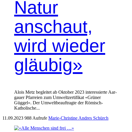
Natur
anschaut,
wird wieder
gläubig»
Alois Metz begleit­et ab Okto­ber 2023 inter­essierte Aar­
gauer Pfar­reien zum Umweltzer­ti­fikat «Grün­er
Güggel». Der Umwelt­beauf­tragte der Römisch-
Katholis­che...
11.09.2023
988 Aufrufe
Marie-Christine Andres Schürch