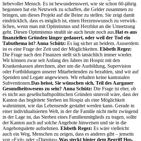
liebevoller Men­sch. Es ist bewun­dern­swert, wie sie schon 60-jährig
begonnen hat ein Net­zw­erk zu schaf­fen, die Gelder zusam­men zu
brin­gen, um dieses Pro­jekt auf die Beine zu stellen. Sie zeigt damit
ein­drück­lich, dass es möglich ist, einen Herzenswun­sch zu ver­wirk­
lichen, wenn man mit Opti­mis­mus und Herzblut an die Umset­zung
geht. Diesen Opti­mis­mus strahlt sie auch heute noch aus.
Hat es aus
finanziellen Grün­den länger gedauert, oder weil der Tod ein
Tabuthe­ma ist? Anna Schütz:
Es lag sich­er an bei­dem. Ausser­dem
ist es eine Frage der Zeit und der Möglichkeit­en.
Els­beth Regez:
Die Frage nach den Finanzen stellt sich tat­säch­lich immer wieder.
Wir kön­nen zwar seit Anfang des Jahres im Hos­piz mit den
Krankenkassen abrech­nen, aber um die Aus­bil­dung, Super­vi­sion
oder Fort­bil­dun­gen unser­er Mitar­bei­t­en­den zu bezahlen, sind wir auf
Spenden und Legate angewiesen. Wir erhal­ten keine kan­tonalen
Sub­ven­tio­nen.
Das heisst, Sie wün­schen sich, Teil des Aar­gauer
Gesund­heitswe­sens zu sein?
Anna Schütz:
Die Frage ist eher, ob
es nicht aus gesellschaft­spoli­tis­chen Grün­den sin­nvoll wäre, dass der
Kan­ton das begleit­ete Ster­ben im Hos­piz als eine Möglichkeit
wahrn­immt, wie das Lebensende gestal­tet wer­den kann. Ger­ade in
ein­er indi­vid­u­al­isierten Welt, in der die Fam­i­lie nicht mehr zwin­gend
in der Lage ist, das Ster­ben eines Fam­i­lien­mit­glieds zu tra­gen, sollte
der Kan­ton auch auf solche Ange­bote hin­weisen und sie in die
Ange­botspalette aufnehmen.
Els­beth Regez:
Es wäre vielle­icht
auch ein Weg, Men­schen zu zeigen, dass es anderes gibt – jen­seits
von «Exit» oder «Dig­ni­tas».
Was steckt hin­ter dem Begriff Hos­