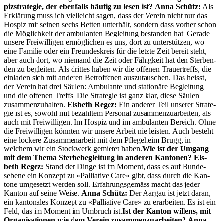
pizs­trate­gie, der eben­falls häu­fig zu lesen ist?
Anna Schütz:
Als
Erk­lärung muss ich vielle­icht sagen, dass der Vere­in nicht nur das
Hos­piz mit seinen sechs Bet­ten unter­hält, son­dern dass vorher schon
die Möglichkeit der ambu­lanten Begleitung bestanden hat. Ger­ade
unsere Frei­willi­gen ermöglichen es uns, dort zu unter­stützen, wo
eine Fam­i­lie oder ein Fre­un­deskreis für die let­zte Zeit bere­it ste­ht,
aber auch dort, wo nie­mand die Zeit oder Fähigkeit hat den Ster­ben­
den zu begleit­en. Als drittes haben wir die offe­nen Trauertr­e­ffs, die
ein­laden sich mit anderen Betrof­fe­nen auszu­tauschen. Das heisst,
der Vere­in hat drei Säulen: Ambu­lante und sta­tionäre Begleitung
und die offe­nen Tre­ffs. Die Strate­gie ist ganz klar, diese Säulen
zusam­men­zuhal­ten.
Els­beth Regez:
Ein ander­er Teil unser­er Strate­
gie ist es, sowohl mit bezahltem Per­son­al zusam­men­zuar­beit­en, als
auch mit Frei­willi­gen. Im Hos­piz und im ambu­lanten Bere­ich. Ohne
die Frei­willi­gen kön­nten wir unsere Arbeit nie leis­ten. Auch beste­ht
eine lockere Zusam­me­nar­beit mit dem Pflege­heim Brugg, in
welchem wir ein Stock­w­erk gemietet haben.
Wie ist der Umgang
mit dem The­ma Ster­be­be­gleitung in anderen Kan­to­nen?
Els­
beth Regez:
Stand der Dinge ist im Moment, dass es auf Bun­de­
sebene ein Konzept zu «Pal­lia­tive Care» gibt, dass durch die Kan­
tone umge­set­zt wer­den soll. Erfahrungs­gemäss macht das jed­er
Kan­ton auf seine Weise.
Anna Schütz:
Der Aar­gau ist jet­zt daran,
ein kan­tonales Konzept zu «Pal­lia­tive Care» zu erar­beit­en. Es ist ein
Feld, das im Moment im Umbruch ist.
Ist der Kan­ton wil­lens, mit
Organ­i­sa­tio­nen wie dem Vere­in zusam­men­zuar­beit­en?
Anna