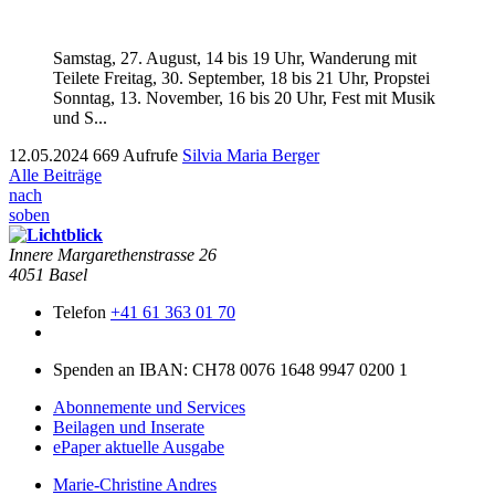
Sam­stag, 27. August, 14 bis 19 Uhr, Wan­derung mit
Teilete Fre­itag, 30. Sep­tem­ber, 18 bis 21 Uhr, Prop­stei
Son­ntag, 13. Novem­ber, 16 bis 20 Uhr, Fest mit Musik
und S...
12.05.2024
669 Aufrufe
Silvia Maria Berger
Alle Beiträge
nach
soben
Innere Mar­garethen­strasse 26
4051 Basel
Telefon
+41 61 363 01 70
Spenden an IBAN: CH78 0076 1648 9947 0200 1
Abonnemente und Services
Beilagen und Inserate
ePaper aktuelle Ausgabe
Marie-Christine Andres