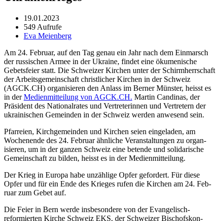
19.01.2023
549 Aufrufe
Eva Meienberg
Am 24. Feb­ru­ar, auf den Tag genau ein Jahr nach dem Ein­marsch
der rus­sis­chen Armee in der Ukraine, find­et eine öku­menis­che
Gebets­feier statt. Die Schweiz­er Kirchen unter der Schirmherrschaft
der Arbeits­ge­mein­schaft christlich­er Kirchen in der Schweiz
(AGCK.CH) organ­isieren den Anlass im Bern­er Mün­ster, heisst es
in der
Medi­en­mit­teilung von AGCK.CH.
Mar­tin Can­d­i­nas, der
Präsi­dent des Nation­al­rates und Vertreterin­nen und Vertretern der
ukrainis­chen Gemein­den in der Schweiz wer­den anwe­send sein.
Pfar­reien, Kirchge­mein­den und Kirchen seien ein­ge­laden, am
Woch­enende des 24. Feb­ru­ar ähn­liche Ver­anstal­tun­gen zu organ­
isieren, um in der ganzen Schweiz eine betende und sol­i­darische
Gemein­schaft zu bilden, heisst es in der Medi­en­mit­teilung.
Der Krieg in Europa habe unzäh­lige Opfer gefordert. Für diese
Opfer und für ein Ende des Krieges rufen die Kirchen am 24. Feb­
ru­ar zum Gebet auf.
Die Feier in Bern werde ins­beson­dere von der Evan­ge­lisch-
reformierten Kirche Schweiz EKS, der Schweiz­er Bischof­skon­