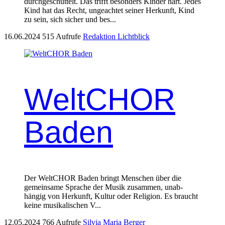
durchgeschüttelt. Das trifft besonders Kinder hart. Jedes
Kind hat das Recht, ungeachtet seiner Herkunft, Kind
zu sein, sich sicher und bes...
16.06.2024
515 Aufrufe
Redaktion Lichtblick
WeltCHOR
Baden
Der WeltCHOR Baden bringt Men­schen über die
gemein­same Sprache der Musik zusam­men, unab­
hängig von Herkun­ft, Kul­tur oder Reli­gion. Es braucht
keine musikalis­chen V...
12.05.2024
766 Aufrufe
Silvia Maria Berger