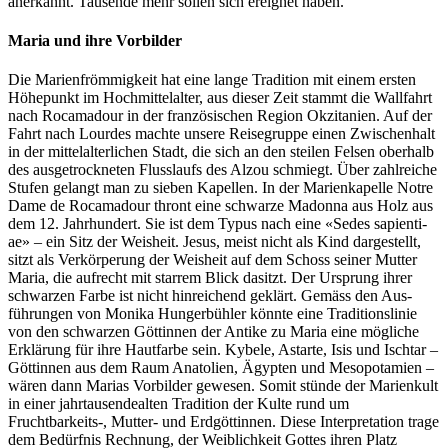
anerkan­nt. Tausende mehr sollen sich ereignet haben.
Maria und ihre Vorbilder
Die Marien­fröm­migkeit hat eine lange Tra­di­tion mit einem ersten
Höhep­unkt im Hochmit­te­lal­ter, aus dieser Zeit stammt die Wall­fahrt
nach Roca­madour in der franzö­sis­chen Region Okz­i­tanien. Auf der
Fahrt nach Lour­des machte unsere Reiseg­ruppe einen Zwis­chen­halt
in der mit­te­lal­ter­lichen Stadt, die sich an den steilen Felsen ober­halb
des aus­getrock­neten Flus­slaufs des Alzou schmiegt. Über zahlre­iche
Stufen gelangt man zu sieben Kapellen. In der Marienkapelle Notre
Dame de Roca­madour thront eine schwarze Madon­na aus Holz aus
dem 12. Jahrhun­dert. Sie ist dem Typus nach eine «Sedes sapi­en­ti­
ae» – ein Sitz der Weisheit. Jesus, meist nicht als Kind dargestellt,
sitzt als Verkör­pe­rung der Weisheit auf dem Schoss sein­er Mut­ter
Maria, die aufrecht mit star­rem Blick dasitzt. Der Ursprung ihrer
schwarzen Farbe ist nicht hin­re­ichend gek­lärt. Gemäss den Aus­
führun­gen von Moni­ka Hunger­büh­ler kön­nte eine Tra­di­tion­slin­ie
von den schwarzen Göt­tin­nen der Antike zu Maria eine mögliche
Erk­lärung für ihre Haut­farbe sein. Kybele, Astarte, Isis und Ischtar –
Göt­tin­nen aus dem Raum Ana­tolien, Ägypten und Mesopotamien –
wären dann Marias Vor­bilder gewe­sen. Somit stünde der Marienkult
in ein­er jahrtausendeal­ten Tra­di­tion der Kulte rund um
Fruchtbarkeits‑, Mut­ter- und Erdgöt­tin­nen. Diese Inter­pre­ta­tion trage
dem Bedürf­nis Rech­nung, der Weib­lichkeit Gottes ihren Platz