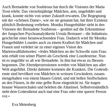
Auch Bernadette von Soubirous hat durch die Visio­nen der Maria
Trost erlebt. Das vierzehn­jährige Mäd­chen, arm, unge­bildet und
krank, kon­nte nichts von sein­er Zukun­ft erwarten. Die Begeg­nung
mit der «schö­nen Dame», wie sie sie genan­nt hat, hat ihrer Exis­tenz
plöt­zlich Bedeu­tung ver­liehen. Moni­ka Hunger­büh­ler sieht in den
Visio­nen der Bernadette Soubirous – gestützt auf die Erken­nt­nisse
der Jungschen Psy­cho­an­a­lytik­erin Ursu­la Bernauer – die Ini­ti­a­tion­s­
geschichte ein­er her­anwach­senden Frau. Dadurch wird für Moni­ka
Hunger­büh­ler Lour­des auch zu einem Kraftort für Mäd­chen und
Frauen und ver­leit­et sie zu ein­er eige­nen Vision des
Marienwallfahrts­ortes: «Jedes Mäd­chen an der Schwelle zum Frau­
sein erhält von sein­er Pfar­rei als Geschenk eine Lour­desreise. Nun
ist es unge­fähr so alt wie Bernadette. In ihm hat etwas zu fliessen
begonnen. Die Abend­prozes­sio­nen wer­den von Mäd­chen aus aller
Welt ange­führt. Direkt dahin­ter kom­men die Kranken. Die Gottes­di­
en­ste sind bevölk­ert von Mäd­chen in weis­sen Gewän­dern, zusam­
menge­hal­ten von einem blauen Gür­tel, und mit hellen Stoff­schuhen
an den Füssen, in die eine gelbe Rose einge­stickt ist. Sie tra­gen
braune Wasser­schalen und beleben die Altarin­sel. Selb­stver­ständlich
ste­ht dem Gottes­di­enst auch mal eine Frau oder eine queere Per­son
vor.»
Eva Meienberg