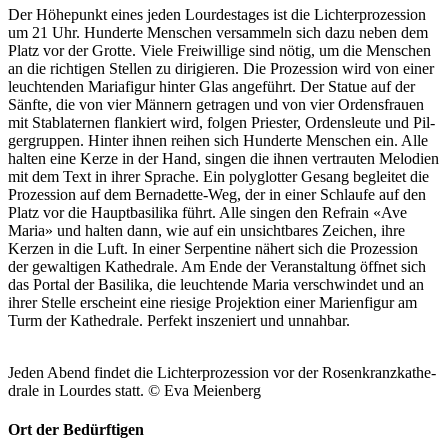
Der Höhep­unkt eines jeden Lour­destages ist die Lichter­prozes­sion
um 21 Uhr. Hun­derte Men­schen ver­sam­meln sich dazu neben dem
Platz vor der Grotte. Viele Frei­willige sind nötig, um die Men­schen
an die richti­gen Stellen zu dirigieren. Die Prozes­sion wird von ein­er
leuch­t­en­den Mari­afig­ur hin­ter Glas ange­führt. Der Stat­ue auf der
Sän­fte, die von vier Män­nern getra­gen und von vier Ordens­frauen
mit Sta­b­later­nen flankiert wird, fol­gen Priester, Ordens­leute und Pil­
ger­grup­pen. Hin­ter ihnen rei­hen sich Hun­derte Men­schen ein. Alle
hal­ten eine Kerze in der Hand, sin­gen die ihnen ver­traut­en Melo­di­en
mit dem Text in ihrer Sprache. Ein poly­glot­ter Gesang begleit­et die
Prozes­sion auf dem Bernadette-Weg, der in ein­er Schlaufe auf den
Platz vor die Haupt­basi­li­ka führt. Alle sin­gen den Refrain «Ave
Maria» und hal­ten dann, wie auf ein unsicht­bares Zeichen, ihre
Kerzen in die Luft. In ein­er Ser­pen­tine nähert sich die Prozes­sion
der gewalti­gen Kathe­drale. Am Ende der Ver­anstal­tung öffnet sich
das Por­tal der Basi­li­ka, die leuch­t­ende Maria ver­schwindet und an
ihrer Stelle erscheint eine riesige Pro­jek­tion ein­er Marien­fig­ur am
Turm der Kathe­drale. Per­fekt insze­niert und unnah­bar.
Jeden Abend find­et die Lichter­prozes­sion vor der Rosenkranzkathe­
drale in Lour­des statt. © Eva Meien­berg
Ort der Bedürftigen