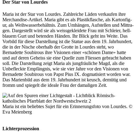
Der Star von Lourdes
Maria ist der Star von Lour­des. Zahlre­iche Läden verkaufen ihre
Mer­chan­dise-Artikel. Maria gibt es als Plas­tik­flasche, als Kar­ton­fig­
ur, als Wei­h­wasser­be­hält­nis. Zum Umhän­gen, Auf­stellen und Mit­tra­
gen. Dargestellt wird sie als weiss­gek­lei­dete Frau mit Schleier, hell­
blauem Gurt und betenden Hän­den. Ihr Blick geht ins Weite. Das
Vor­bild für diese Darstel­lung ist die Stat­ue aus dem 19. Jahrhun­dert,
die in der Nis­che ober­halb der Grotte in Lour­des ste­ht, wo
Bernadette Soubirous ihre Visio­nen ein­er «schö­nen Dame» hat­te
und auf deren Geheiss sie eine Quelle zum Fliessen gebracht haben
soll. Die Darstel­lung zeigt Maria als jungfräuliche Magd, als die
Unbe­fleck­te Empfäng­nis, wie sie vier Jahre vor den Visio­nen von
Bernadette Soubirous von Papst Pius IX. dog­ma­tisiert wor­den war.
Das Marien­bild aus dem 19. Jahrhun­dert ist keusch, demütig und
fromm und spiegelt die ide­ale Frau der dama­li­gen Zeit.
Maria ist ein beliebtes Sujet für ein Erin­nerungs­fo­to von Lour­des. ©
Eva Meien­berg
Lichterprozession