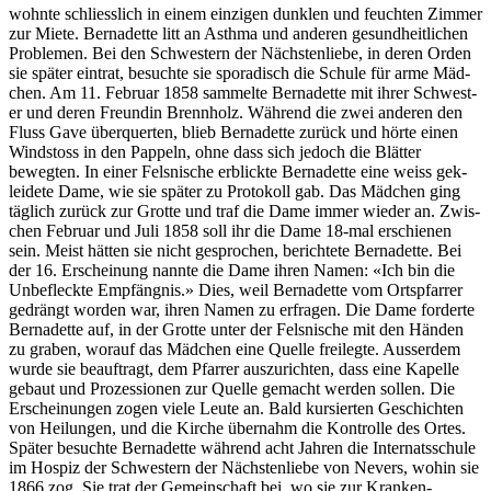
wohnte schliesslich in einem einzi­gen dun­klen und feucht­en Zim­mer
zur Miete. Bernadette litt an Asth­ma und anderen gesund­heitlichen
Prob­le­men. Bei den Schwest­ern der Näch­sten­liebe, in deren Orden
sie später ein­trat, besuchte sie spo­radisch die Schule für arme Mäd­
chen. Am 11. Feb­ru­ar 1858 sam­melte Bernadette mit ihrer Schwest­
er und deren Fre­undin Brennholz. Während die zwei anderen den
Fluss Gave über­querten, blieb Bernadette zurück und hörte einen
Wind­stoss in den Pap­peln, ohne dass sich jedoch die Blät­ter
bewegten. In ein­er Fel­snis­che erblick­te Bernadette eine weiss gek­
lei­dete Dame, wie sie später zu Pro­tokoll gab. Das Mäd­chen ging
täglich zurück zur Grotte und traf die Dame immer wieder an. Zwis­
chen Feb­ru­ar und Juli 1858 soll ihr die Dame 18-mal erschienen
sein. Meist hät­ten sie nicht gesprochen, berichtete Bernadette. Bei
der 16. Erschei­n­ung nan­nte die Dame ihren Namen: «Ich bin die
Unbe­fleck­te Empfäng­nis.» Dies, weil Bernadette vom Ort­sp­far­rer
gedrängt wor­den war, ihren Namen zu erfra­gen. Die Dame forderte
Bernadette auf, in der Grotte unter der Fel­snis­che mit den Hän­den
zu graben, worauf das Mäd­chen eine Quelle frei­legte. Ausser­dem
wurde sie beauf­tragt, dem Pfar­rer auszuricht­en, dass eine Kapelle
gebaut und Prozes­sio­nen zur Quelle gemacht wer­den sollen. Die
Erschei­n­un­gen zogen viele Leute an. Bald kur­sierten Geschicht­en
von Heilun­gen, und die Kirche über­nahm die Kon­trolle des Ortes.
Später besuchte Bernadette während acht Jahren die Inter­natss­chule
im Hos­piz der Schwest­ern der Näch­sten­liebe von Nev­ers, wohin sie
1866 zog. Sie trat der Gemein­schaft bei, wo sie zur Kranken­