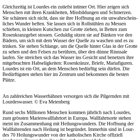
Gle­ichzeit­ig ist Lour­des ein zutief­st intimer Ort. Hier zeigen sich
Men­schen mit ihren Krankheit­en, Miss­bil­dun­gen und Schmerzen.
Sie schä­men sich nicht, dass sie ihre Hoff­nung an ein unwahrschein­
lich­es Wun­der heften. Sie lassen sich in Roll­stühlen zu Messen
schieben, in kleinen Kutschen zur Grotte ziehen, in Bet­ten zum
Rosenkranzge­bet stossen. Geduldig sitzen sie auf Bänken vor den
Bädern, um sich mit dem Wass­er der Quelle zu waschen und es zu
trinken. Sie ste­hen Schlange, um die Quelle hin­ter Glas in der Grotte
zu sehen und den Felsen zu berühren, über den dünne Rinnsale
laufen. Sie stre­ichen sich das Wass­er ins Gesicht und benet­zen ihre
mit­ge­bracht­en Hab­seligkeit­en: Rosenkränze, Briefe, Mari­afig­uren.
Lour­des ist ein Ort, an dem Men­schen bedürftig sein dür­fen. Die
Bedürftig­sten ste­hen hier im Zen­trum und bekom­men die besten
Plätze.
An zahlre­ichen Wasser­häh­nen ver­sor­gen sich die Pil­gern­den mit
Lour­deswass­er. © Eva Meien­berg
Rund sechs Mil­lio­nen Men­schen kom­men jährlich nach Lour­des,
zum grössten Marien­wall­fahrtort in Europa. Wall­fahrt­sorte ste­hen
meist im Zusam­men­hang mit Heilungswun­dern. Die Hoff­nung der
Wall­fahren­den nach Heilung ist begrün­det. Immer­hin sind in Lour­
des 70 Heilungswun­der von der katholis­chen Kirche offiziell