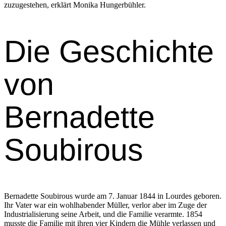
zuzugeste­hen, erk­lärt Moni­ka Hunger­büh­ler.
Die Geschichte
von​
Bernadette
Soubirous
Bernadette Soubirous wurde am 7. Jan­u­ar 1844 in Lour­des geboren.
Ihr Vater war ein wohlhaben­der Müller, ver­lor aber im Zuge der
Indus­tri­al­isierung seine Arbeit, und die Fam­i­lie ver­armte. 1854
musste die Fam­i­lie mit ihren vier Kindern die Müh­le ver­lassen und