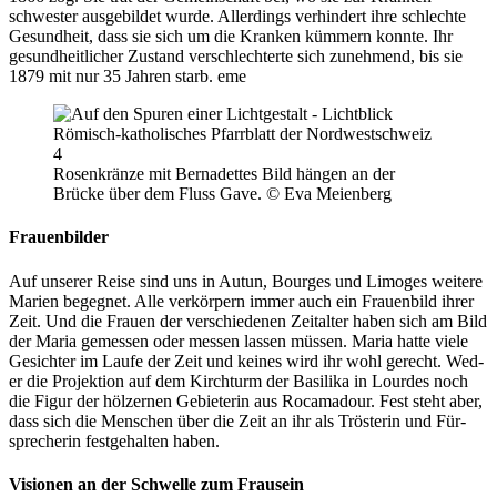
schwest­er aus­ge­bildet wurde. Allerd­ings ver­hin­dert ihre schlechte
Gesund­heit, dass sie sich um die Kranken küm­mern kon­nte. Ihr
gesund­heitlich­er Zus­tand ver­schlechterte sich zunehmend, bis sie
1879 mit nur 35 Jahren starb. eme
Rosenkränze mit Bernadettes Bild hän­gen an der
Brücke über dem Fluss Gave. © Eva Meien­berg
Frauenbilder
Auf unser­er Reise sind uns in Autun, Bourges und Limo­ges weit­ere
Marien begeg­net. Alle verkör­pern immer auch ein Frauen­bild ihrer
Zeit. Und die Frauen der ver­schiede­nen Zeital­ter haben sich am Bild
der Maria gemessen oder messen lassen müssen. Maria hat­te viele
Gesichter im Laufe der Zeit und keines wird ihr wohl gerecht. Wed­
er die Pro­jek­tion auf dem Kirch­turm der Basi­li­ka in Lour­des noch
die Fig­ur der hölz­er­nen Gebi­eterin aus Roca­madour. Fest ste­ht aber,
dass sich die Men­schen über die Zeit an ihr als Trös­terin und Für­
sprecherin fest­ge­hal­ten haben.
Visionen an der Schwelle zum Frausein