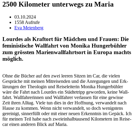
2500 Kilometer unterwegs zu Maria
03.10.2024
1558 Aufrufe
Eva Meienberg
Lourdes als Kraftort für Mädchen und Frauen: Die
feministische Wallfahrt von Monika Hungerbühler
zum grössten Marienwallfahrtsort in Europa machts
möglich.
Ohne die Büch­er auf den zwei leeren Sitzen im Car, die vie­len
Gespräche mit meinen Mitreisenden und die Anre­gun­gen und Erk­
lärun­gen der The­olo­gin und Reise­lei­t­erin Moni­ka Hunger­büh­ler
wäre die Fahrt nach Lour­des ein Städtetripp gewor­den, keine Wall­
fahrt. Wall­fahrerin­nen und Wall­fahrer ver­lassen für eine gewisse
Zeit ihren All­t­ag. Viele tun dies in der Hoff­nung, ver­wan­delt nach
Hause zu kom­men. Wenn nicht ver­wan­delt, so doch wenig­stens
gere­inigt, sin­ner­füllt oder mit ein­er neuen Erken­nt­nis im Gepäck. Ich
für meinen Teil habe nach zweiein­halb­tausend Kilo­me­tern im Reise­
car einen anderen Blick auf Maria.