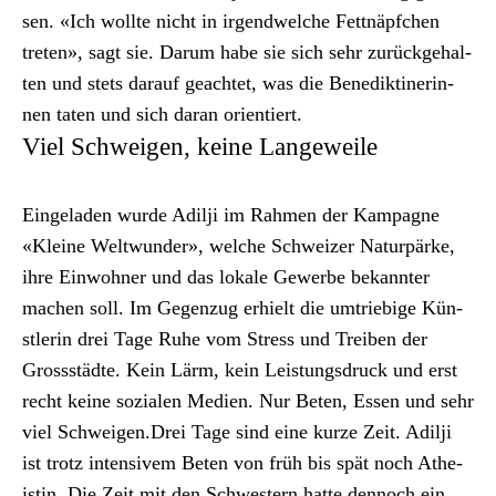
sen. «Ich wollte nicht in irgendwelche Fet­tnäpfchen
treten», sagt sie. Darum habe sie sich sehr zurück­ge­hal­
ten und stets darauf geachtet, was die Benedik­tiner­in­
nen tat­en und sich daran ori­en­tiert.
Viel Schweigen, keine Langeweile
Ein­ge­laden wurde Adilji im Rah­men der Kam­pagne
«Kleine Weltwun­der», welche Schweiz­er Natur­pärke,
ihre Ein­wohn­er und das lokale Gewerbe bekan­nter
machen soll. Im Gegen­zug erhielt die umtriebige Kün­
st­lerin drei Tage Ruhe vom Stress und Treiben der
Grossstädte. Kein Lärm, kein Leis­tungs­druck und erst
recht keine sozialen Medi­en. Nur Beten, Essen und sehr
viel Schweigen.Drei Tage sind eine kurze Zeit. Adilji
ist trotz inten­sivem Beten von früh bis spät noch Athe­
istin. Die Zeit mit den Schwest­ern hat­te den­noch ein