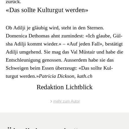
zurück.
«Das sollte Kulturgut werden»
Ob Adilji je gläu­big wird, ste­ht in den Ster­nen.
Domeni­ca Dethomas ahnt zumin­d­est: «Ich glaube, Gül­
sha Adilji kommt wieder.» – «Auf jeden Fall», bestätigt
Adilji umge­hend. Sie mag das Val Müs­tair und habe die
Entschle­u­ni­gung genossen. Ausser­dem habe sie das
Schweigen beim Essen überzeugt: «Das sollte Kul­
turgut wer­den.»
Patri­cia Dick­son, kath.ch
Redaktion Lichtblick
mehr zum Autor