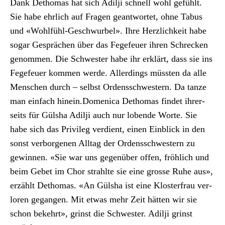
Dank Dethomas hat sich Adilji schnell wohl gefühlt.
Sie habe ehrlich auf Fra­gen geant­wortet, ohne Tabus
und «Wohlfühl-Geschwurbel». Ihre Her­zlichkeit habe
sog­ar Gesprächen über das Fege­feuer ihren Schreck­en
genom­men. Die Schwest­er habe ihr erk­lärt, dass sie ins
Fege­feuer kom­men werde. Allerd­ings müssten da alle
Men­schen durch – selb­st Ordenss­chwest­ern. Da tanze
man ein­fach hinein.Domeni­ca Dethomas find­et ihrer­
seits für Gül­sha Adilji auch nur lobende Worte. Sie
habe sich das Priv­i­leg ver­di­ent, einen Ein­blick in den
son­st ver­bor­ge­nen All­t­ag der Ordenss­chwest­ern zu
gewin­nen. «Sie war uns gegenüber offen, fröh­lich und
beim Gebet im Chor strahlte sie eine grosse Ruhe aus»,
erzählt Dethomas. «An Gül­sha ist eine Kloster­frau ver­
loren gegan­gen. Mit etwas mehr Zeit hät­ten wir sie
schon bekehrt», grinst die Schwest­er. Adilji grinst