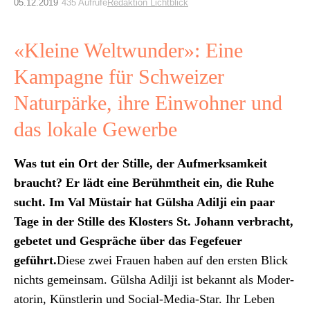
Archiv
05.12.2019
435 Aufrufe
Redaktion Lichtblick
Über uns
«Kleine Weltwunder»: Eine
Kampagne für Schweizer
ePaper
Naturpärke, ihre Einwohner und
aktuelle Ausgabe
das lokale Gewerbe
Was tut ein Ort der Stille, der Aufmerk­samkeit
Suchen
braucht? Er lädt eine Berühmtheit ein, die Ruhe
sucht. Im Val Müs­tair hat Gül­sha Adilji ein paar
Tage in der Stille des Klosters St. Johann ver­bracht,
gebetet und Gespräche über das Fege­feuer
geführt.
Diese zwei Frauen haben auf den ersten Blick
nichts gemein­sam. Gül­sha Adilji ist bekan­nt als Mod­er­
a­torin, Kün­st­lerin und Social-Media-Star. Ihr Leben