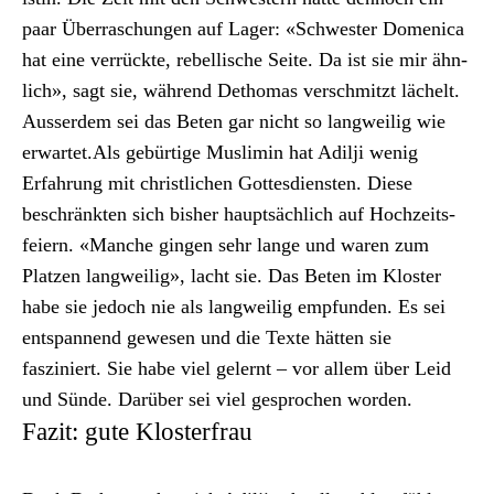
paar Über­raschun­gen auf Lager: «Schwest­er Domeni­ca
hat eine ver­rück­te, rebel­lis­che Seite. Da ist sie mir ähn­
lich», sagt sie, während Dethomas ver­schmitzt lächelt.
Ausser­dem sei das Beten gar nicht so lang­weilig wie
erwartet.Als gebür­tige Mus­lim­in hat Adilji wenig
Erfahrung mit christlichen Gottes­di­en­sten. Diese
beschränk­ten sich bish­er haupt­säch­lich auf Hochzeits­
feiern. «Manche gin­gen sehr lange und waren zum
Platzen lang­weilig», lacht sie. Das Beten im Kloster
habe sie jedoch nie als lang­weilig emp­fun­den. Es sei
entspan­nend gewe­sen und die Texte hät­ten sie
fasziniert. Sie habe viel gel­ernt – vor allem über Leid
und Sünde. Darüber sei viel gesprochen wor­den.
Fazit: gute Klosterfrau