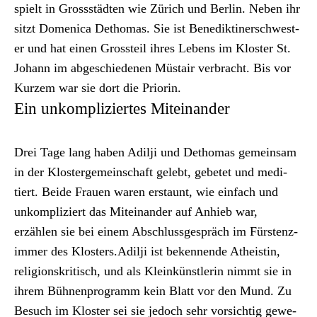
spielt in Grossstädten wie Zürich und Berlin. Neben ihr
sitzt Domeni­ca Dethomas. Sie ist Benedik­tin­er­schwest­
er und hat einen Grossteil ihres Lebens im Kloster St.
Johann im abgeschiede­nen Müs­tair ver­bracht. Bis vor
Kurzem war sie dort die Pri­or­in.
Ein unkompliziertes Miteinander
Drei Tage lang haben Adilji und Dethomas gemein­sam
in der Klosterge­mein­schaft gelebt, gebetet und medi­
tiert. Bei­de Frauen waren erstaunt, wie ein­fach und
unkom­pliziert das Miteinan­der auf Anhieb war,
erzählen sie bei einem Abschlussge­spräch im Fürsten­z­
im­mer des Klosters.Adilji ist beken­nende Athe­istin,
reli­gion­skri­tisch, und als Kleinkün­st­lerin nimmt sie in
ihrem Büh­nen­pro­gramm kein Blatt vor den Mund. Zu
Besuch im Kloster sei sie jedoch sehr vor­sichtig gewe­