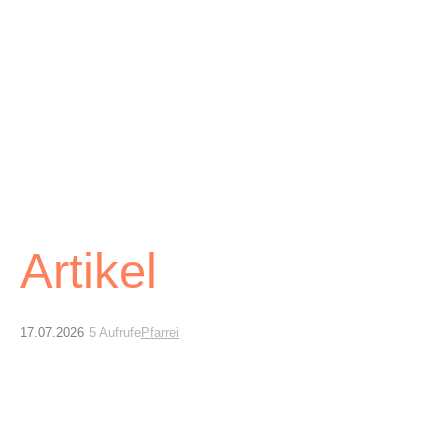
Archiv
Über uns
ePaper
aktuelle Ausgabe
Suchen
Artikel
17.07.2026
5 Aufrufe
Pfarrei