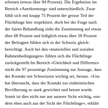
erler­nen (etwas über 94 Prozent). Die Ergeb­nisse im
Bere­ich «Anerken­nung» sind unter­schiedlich. Zwar
fühlt sich mit knapp 75 Prozent der grosse Teil der
Flüchtlinge hier respek­tiert, doch bei der Frage nach
der fairen Behand­lung sinkt die Zus­tim­mung auf etwas
über 68 Prozent und lediglich etwas über 50 Prozent
der Befragten fühlen sich in der Schweiz gle­ich­
berechtigt. Auch bei den «materiellen und sozialen
Rah­menbe­din­gun­gen» fühlen sich die Flüchtlinge
zurück­gestellt.Im Bere­ich «Gle­ich­heit und Dif­ferenz»
sticht die 97 prozentige Zus­tim­mung zur Aus­sage, dass
der Kon­takt mit Schweiz­ern wichtig sei, her­aus. «Uns
hat über­rascht, dass der Kon­takt zur ein­heimis­chen
Bevölkerung so stark gewichtet und betont wurde.
Somit ist dies nicht nur aus unser­er Sicht wichtig, son­
dern eben auch aus der Sicht der Flüchtlinge», erk­lärt