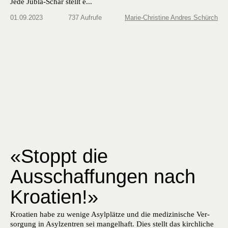
Jede Jubla-Schar stellt e...
01.09.2023
737 Aufrufe
Marie-Christine Andres Schürch
«Stoppt die
Ausschaffungen nach
Kroatien!»
Kroa­t­ien habe zu wenige Asylplätze und die medi­zinis­che Ver­
sorgung in Asylzen­tren sei man­gel­haft. Dies stellt das kirch­liche