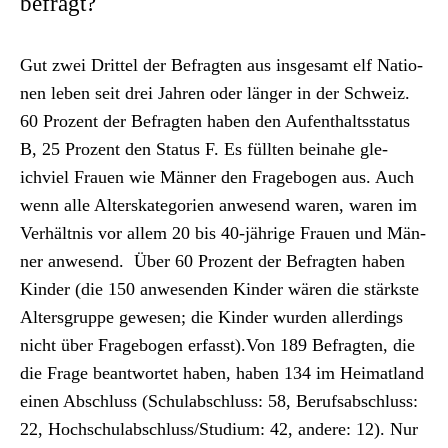
befragt?
Gut zwei Drit­tel der Befragten aus ins­ge­samt elf Natio­
nen leben seit drei Jahren oder länger in der Schweiz.
60 Prozent der Befragten haben den Aufen­thaltssta­tus
B, 25 Prozent den Sta­tus F. Es füll­ten beina­he gle­
ichviel Frauen wie Män­ner den Frage­bo­gen aus. Auch
wenn alle Alter­skat­e­gorien anwe­send waren, waren im
Ver­hält­nis vor allem 20 bis 40-jährige Frauen und Män­
ner anwe­send. Über 60 Prozent der Befragten haben
Kinder (die 150 anwe­senden Kinder wären die stärk­ste
Alters­gruppe gewe­sen; die Kinder wur­den allerd­ings
nicht über Frage­bo­gen erfasst).Von 189 Befragten, die
die Frage beant­wortet haben, haben 134 im Heimat­land
einen Abschluss (Schu­la­b­schluss: 58, Beruf­s­ab­schluss:
22, Hochschulabschluss/Studium: 42, andere: 12). Nur