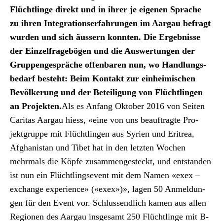
Flüchtlinge direkt und in ihrer je eige­nen Sprache
zu ihren Inte­gra­tionser­fahrun­gen im Aar­gau befragt
wur­den und sich äussern kon­nten. Die Ergeb­nisse
der Einzel­frage­bö­gen und die Auswer­tun­gen der
Grup­penge­spräche offen­baren nun, wo Hand­lungs­
be­darf beste­ht: Beim Kon­takt zur ein­heimis­chen
Bevölkerung und der Beteili­gung von Flüchtlin­gen
an Pro­jek­ten.
Als es Anfang Okto­ber 2016 von Seit­en
Car­i­tas Aar­gau hiess, «eine von uns beauf­tragte Pro­
jek­t­gruppe mit Flüchtlin­gen aus Syrien und Eritrea,
Afghanistan und Tibet hat in den let­zten Wochen
mehrmals die Köpfe zusam­mengesteckt, und ent­standen
ist nun ein Flüchtling­sev­ent mit dem Namen «exex –
exchange expe­ri­ence» («exex»)», lagen 50 Anmel­dun­
gen für den Event vor. Schlussendlich kamen aus allen
Regio­nen des Aar­gau ins­ge­samt 250 Flüchtlinge mit B-