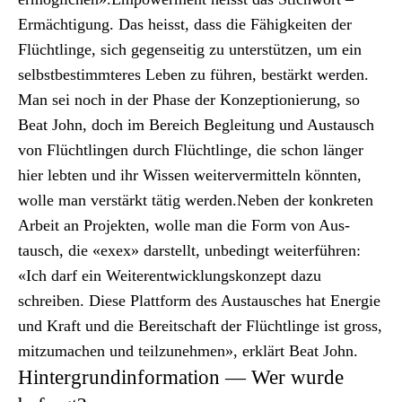
Ermäch­ti­gung. Das heisst, dass die Fähigkeit­en der
Flüchtlinge, sich gegen­seit­ig zu unter­stützen, um ein
selb­st­bes­timmteres Leben zu führen, bestärkt wer­den.
Man sei noch in der Phase der Konzep­tion­ierung, so
Beat John, doch im Bere­ich Begleitung und Aus­tausch
von Flüchtlin­gen durch Flüchtlinge, die schon länger
hier lebten und ihr Wis­sen weit­er­ver­mit­teln kön­nten,
wolle man ver­stärkt tätig wer­den.Neben der konkreten
Arbeit an Pro­jek­ten, wolle man die Form von Aus­
tausch, die «exex» darstellt, unbe­d­ingt weit­er­führen:
«Ich darf ein Weit­er­en­twick­lungskonzept dazu
schreiben. Diese Plat­tform des Aus­tausches hat Energie
und Kraft und die Bere­itschaft der Flüchtlinge ist gross,
mitzu­machen und teilzunehmen», erk­lärt Beat John.
Hintergrundinformation — Wer wurde