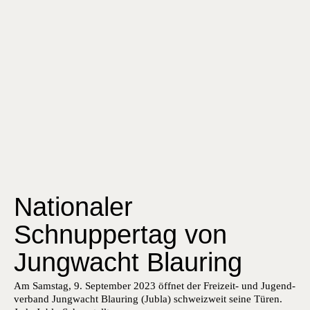
Nationaler
Schnuppertag von
Jungwacht Blauring
Am Sam­stag, 9. Sep­tem­ber 2023 öffnet der Freizeit- und Jugend­
ver­band Jung­wacht Blau­r­ing (Jubla) schweizweit seine Türen.