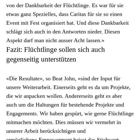
von der Dankbarkeit der Flüchtlinge. Es war für sie
etwas ganz Spezielles, dass Car­i­tas für sie so einen
Event mit Fest organ­isiert hat. Und diese Dankbarkeit
schlägt sich auch in den Antworten nieder. Diesen
Aspekt darf man nicht auss­er Acht lassen.»
Fazit: Flüchtlinge sollen sich auch
gegenseitig unterstützen
«Die Resul­tate», so Beat John, «sind der Input für
unsere Weit­er­ar­beit. Ein­er­seits geht es da um Pro­jek­te,
die wir anpack­en wollen. Ander­er­seits geht es aber
auch um die Hal­tun­gen für beste­hende Pro­jek­te und
Engage­ments. Wir haben gespürt, wie gerne Flüchtlinge
mit­machen möcht­en. Dies müssen wir ver­mehrt in
unser­er Arbeit berück­sichti­gen und
ermöglichen».Empow­er­ment heisst das Stich­wort –