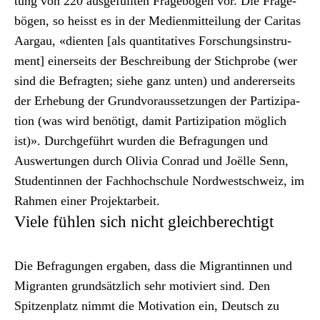
tung von 220 aus­ge­füll­ten Frage­bö­gen vor. Die Frage­
bö­gen, so heisst es in der
Medi­en­mit­teilung der Car­i­tas
Aar­gau
, «dien­ten [als quan­ti­ta­tives Forschungsin­stru­
ment] ein­er­seits der Beschrei­bung der Stich­probe (wer
sind die Befragten; siehe ganz unten) und ander­er­seits
der Erhe­bung der Grund­vo­raus­set­zun­gen der Par­tizipa­
tion (was wird benötigt, damit Par­tizipa­tion möglich
ist)». Durchge­führt wur­den die Befra­gun­gen und
Auswer­tun­gen durch Olivia Con­rad und Joëlle Senn,
Stu­dentin­nen der Fach­hochschule Nord­westschweiz, im
Rah­men ein­er Pro­jek­tar­beit.
Viele fühlen sich nicht gleichberechtigt
Die Befra­gun­gen ergaben, dass die Migran­tinnen und
Migranten grund­sät­zlich sehr motiviert sind. Den
Spitzen­platz nimmt die Moti­va­tion ein, Deutsch zu