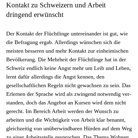
Kontakt zu Schweizern und Arbeit
dringend erwünscht
Der Kon­takt der Flüchtlinge untere­inan­der ist gut, wie
die Befra­gung ergab. Allerd­ings wün­schen sich die
meis­ten besseren und mehr Kon­takt zur ein­heimis­chen
Bevölkerung. Die Mehrheit der Flüchtlinge hat in der
Schweiz endlich keine Angst mehr um Leib und Leben,
lernt dafür allerd­ings die Angst ken­nen, den
gesellschaftlichen Regeln nicht gewach­sen zu sein. Das
Erler­nen der Sprache wird als zwin­gend notwendig ver­
standen, doch das Ange­bot an Kursen wird dem nicht
gerecht. Im Bere­ich Arbeit wer­den der Wun­sch zu
arbeit­en und die Wichtigkeit von Arbeit klar benan­nt,
gle­ichzeit­ig von unüber­wind­baren Hür­den auf dem Weg
zu ein­er Arbeitsstelle gesprochen. Das The­ma Wohnen