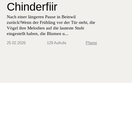
Chinderfiir
Nach ein­er län­geren Pause in Bein­wil
zurück!Wenn der Früh­ling vor der Tür ste­ht, die
Vögel ihre Melo­di­en auf die lauteste Stufe
eingestellt haben, die Blu­men u...
25.02.2026
129 Aufrufe
Pfarrei