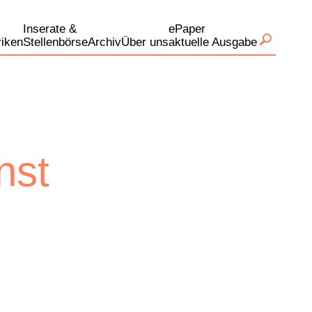
Inserate &
ePaper
iken
Stellenbörse
Archiv
Über uns
aktuelle Ausgabe
nst