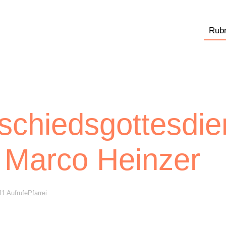
Rubr
schiedsgottesdie
r Marco Heinzer
11 Aufrufe
Pfarrei