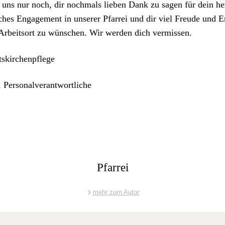
 uns nur noch, dir nochmals lieben Dank zu sagen für dein her­
h­es Engage­ment in unser­er Pfar­rei und dir viel Freude und Er
rbeit­sort zu wün­schen. Wir wer­den dich ver­mis­sen.
t­skirchenpflege
 Per­son­alver­ant­wortliche
Pfarrei
mehr zum Autor