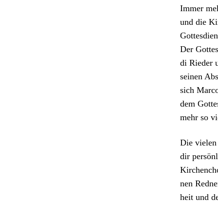
Immer mehr
und die Ki
Gottes­di­e
Der Gottes
di Rieder u
seinen Absc
sich Mar­co
dem Gottes
mehr so vi
Die vie­le
dir per­sö
Kirchen­cho
nen Red­ne
heit und d