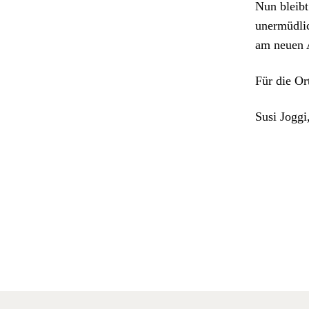
Nun bleibt
uner­müdlic
am neuen A
Für die Or
Susi Jog­gi,