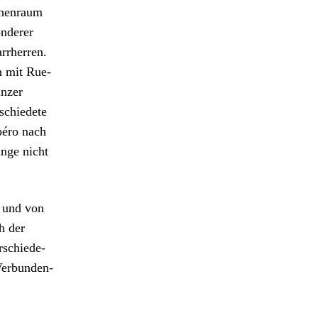
hen­raum
­der­er
­rher­ren.
n mit Rue­
nz­er
­schiedete
Apéro nach
ange nicht
n und von
h der
­schiede­
er­bun­den­