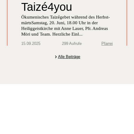
Taizé4you
Öku­menis­ches Taizége­bet während des Herb­st­
märtsSam­stag, 20. Juni, 18.00 Uhr in der
Heiliggeistkirche mit Anne Lauer, Pfr. Andreas
Möri und Team. Her­zliche Ein­l...
15.09.2025
299 Aufrufe
Pfarrei
Alle Beiträge