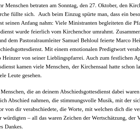
 Men­schen betrat­en am Son­ntag, den 27. Okto­ber, den Kirc
rche füllte sich. Auch beim Einzug spürte man, dass ein beson
nst seinen Anfang nahm: Viele Min­is­tran­ten begleit­eten die Pfar
­di­enst wurde feier­lich vom Kirchen­chor umrahmt. Zusam­me
nd dem Pas­toral­raum­leit­er Samuel Behloul feierte Mar­co Hei
hieds­gottes­di­enst. Mit einem emo­tionalen Predigt­wort ver­ab
 Heinz­er von sein­er Lieblingsp­far­rei. Auch zum fes­tlichen 
­di­enst kamen viele Men­schen, der Kirchen­saal hat­te schon l
ele Leute gese­hen.
n Men­schen, die an deinem Abschieds­gottes­di­enst dabei ware
n­lich Abschied nah­men, die stim­mungsvolle Musik, mit der sic
r von dir ver­ab­schiedete, die Worte, mit welchen dich die ver
r würdigten – all das waren Zeichen der Wertschätzung, der V
es Dankes.