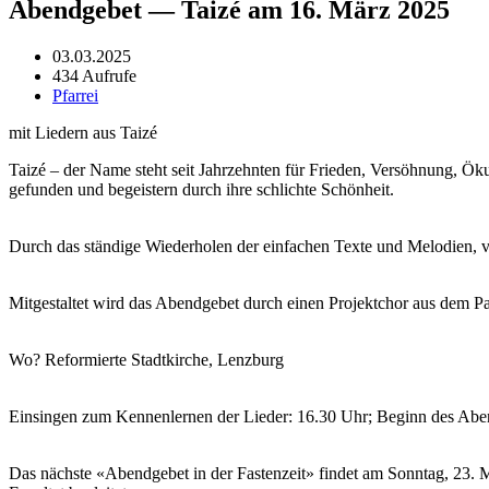
Abendgebet — Taizé am 16. März 2025
03.03.2025
434 Aufrufe
Pfarrei
mit Liedern aus Taizé
Taizé – der Name ste­ht seit Jahrzehn­ten für Frieden, Ver­söh­nung, Ö
gefun­den und begeis­tern durch ihre schlichte Schön­heit.
Durch das ständi­ge Wieder­holen der ein­fachen Texte und Melo­di­en, ve
Mit­gestal­tet wird das Abendge­bet durch einen Pro­jek­tchor aus dem Pas­
Wo? Reformierte Stadtkirche, Lenzburg
Einsin­gen zum Ken­nen­ler­nen der Lieder: 16.30 Uhr; Beginn des Abe
Das näch­ste «Abendge­bet in der Fas­ten­zeit» find­et am Son­ntag, 2