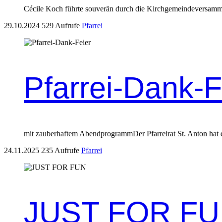
Cécile Koch führte sou­verän durch die Kirchge­mein­de­v­er­samm
29.10.2024
529 Aufrufe
Pfarrei
Pfarrei-Dank-F
mit zauber­haftem Abend­pro­grammDer Pfar­reirat St. Anton hat d
24.11.2025
235 Aufrufe
Pfarrei
JUST FOR F