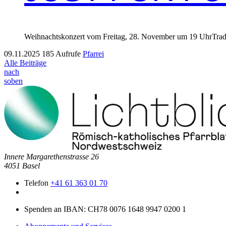
Wei­h­nacht­skonz­ert vom Fre­itag, 28. Novem­ber um 19 UhrTra­di­
09.11.2025
185 Aufrufe
Pfarrei
Alle Beiträge
nach
soben
Innere Mar­garethen­strasse 26
4051 Basel
Telefon
+41 61 363 01 70
Spenden an IBAN: CH78 0076 1648 9947 0200 1