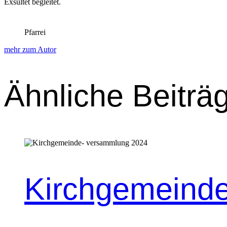
Exsul­tet begleit­et.
Pfarrei
mehr zum Autor
Ähnliche Beiträ
Kirchgemeind