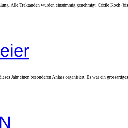
­lung. Alle Trak­tanden wur­den ein­stim­mig genehmigt. Cécile Koch (bis
eier
ieses Jahr einen beson­deren Anlass organ­isiert. Es war ein grossar­tig
UN