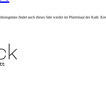
tion­s­g­mäss find­et auch dieses Jahr wieder im Pfar­reisaal der Kath. Ki