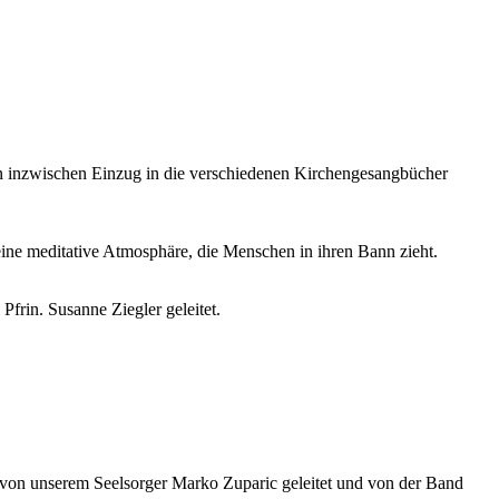
 inzwis­chen Einzug in die ver­schiede­nen Kirchenge­sang­büch­er
ine med­i­ta­tive Atmo­sphäre, die Men­schen in ihren Bann zieht.
 Pfrin. Susanne Ziegler geleit­et.
 von unserem Seel­sorg­er Marko Zupar­ic geleit­et und von der Band