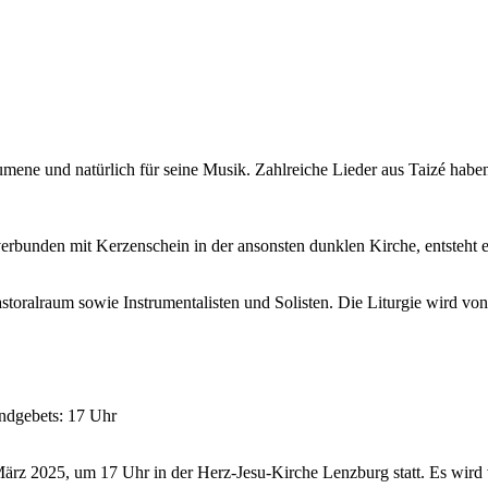
kumene und natür­lich für seine Musik. Zahlre­iche Lieder aus Taizé haben
r­bun­den mit Kerzen­schein in der anson­sten dun­klen Kirche, entste­ht e
toral­raum sowie Instru­men­tal­is­ten und Solis­ten. Die Liturgie wird von
ndge­bets: 17 Uhr
3. März 2025, um 17 Uhr in der Herz-Jesu-Kirche Lenzburg statt. Es wird