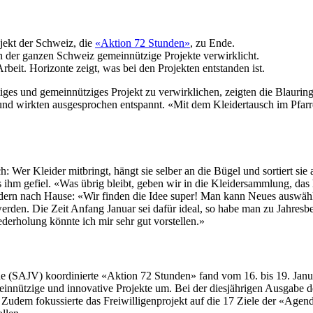
o­jekt der Schweiz, die
«Aktion 72 Stun­den»
, zu Ende.
 der ganzen Schweiz gemein­nützige Pro­jek­te ver­wirk­licht.
t. Hor­i­zonte zeigt, was bei den Pro­jek­ten ent­standen ist.
ges und gemein­nütziges Pro­jekt zu ver­wirk­lichen, zeigten die Blau­r­ingl
et und wirk­ten aus­ge­sprochen entspan­nt. «Mit dem Klei­der­tausch im Pfar
ach: Wer Klei­der mit­bringt, hängt sie sel­ber an die Bügel und sortiert sie
s ihm gefiel. «Was übrig bleibt, geben wir in die Klei­der­samm­lung, das 
i­dern nach Hause: «Wir find­en die Idee super! Man kann Neues auswähl
r­den. Die Zeit Anfang Jan­u­ar sei dafür ide­al, so habe man zu Jahres­be­
ieder­hol­ung kön­nte ich mir sehr gut vorstellen.»
e (SAJV) koor­dinierte «Aktion 72 Stun­den» fand vom 16. bis 19. Jan­u­ar
n­nützige und inno­v­a­tive Pro­jek­te um. Bei der diesjähri­gen Aus­ga
 Zudem fokussierte das Frei­willi­gen­pro­jekt auf die 17 Ziele der «Agen