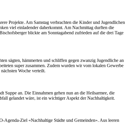
hrere Pro­jek­te. Am Sam­stag ver­bracht­en die Kinder und Jugendlichen
änken viel ein­laden­der daherkommt. Am Nach­mit­tag durften die
 Bischofs­berg­er blick­te am Son­ntagabend zufrieden auf die drei Tage
ht­en sägten, häm­merten und schlif­f­en gegen zwanzig Jugendliche an
nd arbeit­eten super zusam­men. Zudem wur­den wir vom lokalen Gewerbe
r näch­sten Woche verteilt.
dt Suppe an. Die Ein­nah­men gehen nun an die Heil­sarmee, die
all gelandet wäre, ist ein wichtiger Aspekt der Nach­haltigkeit.
 UNO-Agen­da-Ziel «Nach­haltige Städte und Gemein­den». Aus leeren