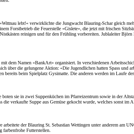
ollen.
it­tnau lebt!« ver­wirk­lichte die Jung­wacht Blau­r­ing-Schar gle­ich me
Forst­be­trieb die Feuer­stelle «Gislete», die jet­zt mit frischen Sitzb
kästen reini­gen und für den Früh­ling vor­bere­it­en. Jublaleit­er Björn
 mit dem Namen «BankArt» organ­isiert. In ver­schiede­nen Arbeitss­chic
reute sich über die gelun­gene Aktion: «Die Jugendlichen hat­ten Spass u
te­hen bere­its beim Spielplatz Gysi­mat­te. Die anderen wer­den im Laufe de
ten sie in zwei Sup­penküchen im Pfar­reizen­trum sowie in der Alt­sta
ass die verkaufte Suppe aus Gemüse gekocht wurde, welch­es son­st im Abf
 arbeit­ete der Blau­r­ing St. Sebas­t­ian Wet­tin­gen unter anderem am
far­ben­fro­he Fut­ter­stellen.