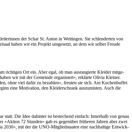
ei­t­erin­nen der Schar St. Anton in Wet­tin­gen. Sie schlen­derten von
­reisaal haben wir ein Pro­jekt umge­set­zt, an dem wir sel­ber Freude
 am richti­gen Ort ein. Aber egal, ob man aus­rang­ierte Klei­der mit­ge­
haben wir mit der Gemeinde organ­isiert», erk­lärte Olivia Klein­er.
en, ohne viel dafür zu bezahlen», freuten sie sich. Am Kuchen­buf­fet
ginn eine Moti­va­tion, den Klei­der­schrank auszu­mis­ten. Auch die
 statt. Die Idee dahin­ter ist bestechend ein­fach: Inner­halb von genau
be der «Aktion 72 Stun­den» gab es gegenüber früheren Jahren aber zwei
­da 2030», mit der die UNO-Mit­glied­staat­en eine nach­haltige Entwick­