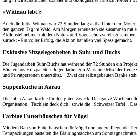
lung in wirtschaftlich­er, sozialer und ökol­o­gis­ch­er Hin­sicht fördern w
«Wittnau lebt!»
Auch die Jubla Wit­tnau war 72 Stun­den lang aktiv. Unter dem Mot­to «W
den ganzen Tag im Wald. Am Mor­gen erneuerten sie zusam­men mit einem 
Aktion­steil­nehmer mit dem Natur- und Vogelschutzvere­in zusam­men Nist
zurück: «Ein voller Erfolg, die Aktion hat allen viel Spass gemacht.»
Exklusive Sitzgelegenheiten in Suhr und Buchs
Die Jugen­dar­beit Suhr-Buchs hat während der 72 Stun­den ein Pro­jekt
Bänken aus Holz­palet­ten. Jugen­dar­bei­t­erin Mar­i­anne Mis­chler f
und Pri­vat­per­so­n­en unter­stützt.» Zwei der selb­st­ge­baut­en Bänke s
Suppenküche in Aarau
Die Jubla Aarau kochte für den guten Zweck. Das ganze Woch­enende bo
Organ­i­sa­tion «Tis­chlein deck dich» sowie die «Schweiz­er Tafel». D
Farbige Futterhäuschen für Vögel
Mit dem Bau von Fut­ter­häuschen für Vögel und andere fliegende Tiere
Tetra­pack­un­gen bastel­ten die Blau­r­ing­mäd­chen am Son­nta­gnach­mit­tag 