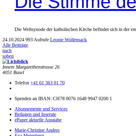
Die Stimme de
Die Weltsynode der katholischen Kirche befindet sich in der e
24.10.2024
993 Aufrufe
Leonie Wollensack
Alle Beiträge
nach
soben
Innere Mar­garethen­strasse 26
4051 Basel
Telefon
+41 61 363 01 70
Spenden an IBAN: CH78 0076 1648 9947 0200 1
Abonnemente und Services
Beilagen und Inserate
ePaper aktuelle Ausgabe
Marie-Christine Andres
Eva Meienberg