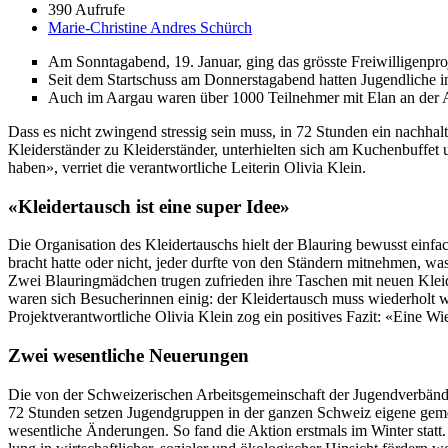
390 Aufrufe
Marie-Christine Andres Schürch
Am Son­ntagabend, 19. Jan­u­ar, ging das grösste Frei­willi­gen­pr
Seit dem Startschuss am Don­ner­stagabend hat­ten Jugendliche in
Auch im Aar­gau waren über 1000 Teil­nehmer mit Elan an der Arbei
Dass es nicht zwin­gend stres­sig sein muss, in 72 Stun­den ein nach­halti
Klei­der­stän­der zu Klei­der­stän­der, unter­hiel­ten sich am Kuchen­buf­f
haben», ver­ri­et die ver­ant­wortliche Lei­t­erin Olivia Klein.
«Kleidertausch ist eine super Idee»
Die Organ­i­sa­tion des Klei­der­tauschs hielt der Blau­r­ing bewusst ein­f
bracht hat­te oder nicht, jed­er durfte von den Stän­dern mit­nehmen, wa
Zwei Blau­r­ing­mäd­chen tru­gen zufrieden ihre Taschen mit neuen Kle
waren sich Besucherin­nen einig: der Klei­der­tausch muss wieder­holt we
Pro­jek­tver­ant­wortliche Olivia Klein zog ein pos­i­tives Faz­it: «Eine W
Zwei wesentliche Neuerungen
Die von der Schweiz­erischen Arbeits­ge­mein­schaft der Jugend­ver­bänd
72 Stun­den set­zen Jugend­grup­pen in der ganzen Schweiz eigene gemei
wesentliche Änderun­gen. So fand die Aktion erst­mals im Win­ter statt.